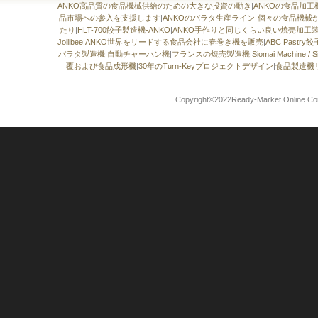
ANKO高品質の食品機械供給のための大きな投資の動き
|
ANKOの食品加
品市場への参入を支援します
|
ANKOのパラタ生産ライン-個々の食品機
たり
|
HLT-700餃子製造機-ANKO
|
ANKO手作りと同じくらい良い焼売加工
Jollibee
|
ANKO世界をリードする食品会社に春巻き機を販売
|
ABC Pastr
パラタ製造機
|
自動チャーハン機
|
フランスの焼売製造機
|
Siomai Machin
覆および食品成形機
|
30年のTurn-Keyプロジェクトデザイン
|
食品製造機
Copyright©2022Ready-Market Onli