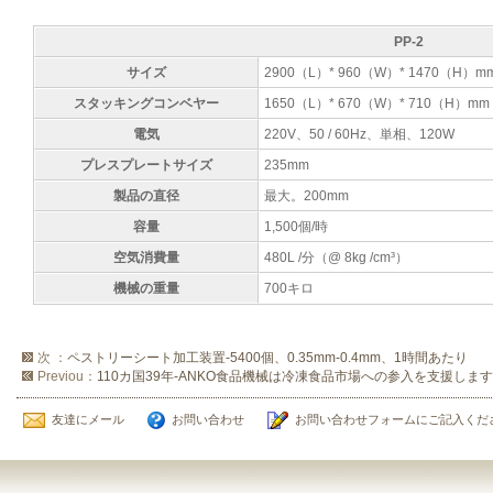
PP-2
サイズ
2900（L）* 960（W）* 1470（H）m
スタッキングコンベヤー
1650（L）* 670（W）* 710（H）mm
電気
220V、50 / 60Hz、単相、120W
プレスプレートサイズ
235mm
製品の直径
最大。200mm
容量
1,500個/時
空気消費量
480L /分（@ 8kg /cm³）
機械の重量
700キロ
次 ：
ペストリーシート加工装置-5400個、0.35mm-0.4mm、1時間あたり
Previou：
110カ国39年-ANKO食品機械は冷凍食品市場への参入を支援します
友達にメール
お問い合わせ
お問い合わせフォームにご記入くだ