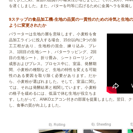
を遅くしました。また、バターを均等に広げるために金属ヘラを装備し
9ステップの食品加工機-生地の品質の一貫性のための冷気と生地
ように変更されたか
パラーターは生地の層を意味します。小麦粉を食
品加工ラインに投入する場合、15分以内に9つの加
工工程があり、生地粉の混合、練り込み、プレ
ス、1回目の生地シート、バターラッピング、2回
目の生地シート、折り畳み、シートローリング、
成形およびプレス。プロセス中に、室温、発酵期
間、小麦粉の種類など、生地の特性を変える可能
性のある要因を取り除く必要があります。だか
ら、小麦粉が選ばれました。そして、室温に関し
ては、それは発酵結果と相関しています。小麦粉
の格子を緩めるには、低温で休む生地が役立ちま
す。したがって、ANKOエアコン付きの部屋を提案しました。翌日、ク
し、食事の質が向上しました。