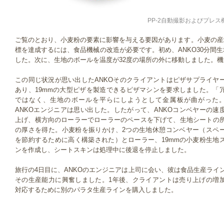
PP-2自動撮影およびプレス
ご覧のとおり、小麦粉の要素に影響を与える要因があります。小麦の産
標を達成するには、食品機械の改造が必要です。初め、ANKO30分間
した。次に、生地のボールを温度が32度の場所の外に移動しました。
この同じ状況が思い出したANKOそのクライアントはピザサプライヤ
あり、19mmの大型ピザを製造できるピザマシンを要求しました。「
ではなく、生地のボールを平らにしようとして金属板が曲がった
ANKOエンジニアは思い出した。したがって、ANKOコンベヤーの速
上げ、横方向のローラーでローラーのペースを下げて、生地シートの
の厚さを得た。小麦粉を振りかけ、2つの生地休憩コンベヤー（スペ
を節約するために高く構築された）とローラー、19mmの小麦粉生地
ンを作成し、シートスキンは処理中に後退を停止しました。
旅行の4日目に、ANKOのエンジニアは上司に会い、彼は食品生産ライ
その生産能力に興奮しました。1年後、クライアントは売り上げの増
対応するために別のパラタ生産ラインを購入しました。