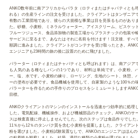
ANKO数年前に南アフリカからパラタ（ロティまたはチャパティとも
れる）の生産ラインの注文を受けました。クライアントはタンザニア
有数の工業団地であり、彼らの大規模な事業は目を見張るものがあり
た。砂糖、小麦粉、ミネラルウォーター、アイスクリーム、ビスケッ
フルーツジュース、食品添加物の製造工場からプラスチックの包装や
サービスに至るまで、あなたはそれに名前を付けます！注文後、すべ
順調に進みました。クライアントがコンテナを受け取ったとき。ANK
エンジニアも23時間の旅の後に設置のために飛びました。
パラーター（ロティまたはチャパティとも呼ばれます）は、南アジア
も人気のある種なしパンの1つであり、材料は単純です。小麦粉、
ー、塩、水です。小麦粉の練り、ローリング、生地のシート、休憩、
ーの塗布が必要です。食品機械を使用して、自家製のような100％の
パラーターを作るための手作りのプロセスをシミュレートしますANK
目標。
ANKOクライアントのマシンのインストールを迅速かつ効率的に処理
した。電気配線、機械操作、および機械部品のチェック。ANKOのサ
スは検査直後に停止しませんでした。次のステップは食品作りでした。
11％から12％のタンパク質を含む小麦粉を提案しました。クライアン
粉を選びました。小麦粉試験装置なしで、ANKOのエンジニアはほん
の粘着性を観察しました。結局、適切な種類の小麦粉が選ばれました。