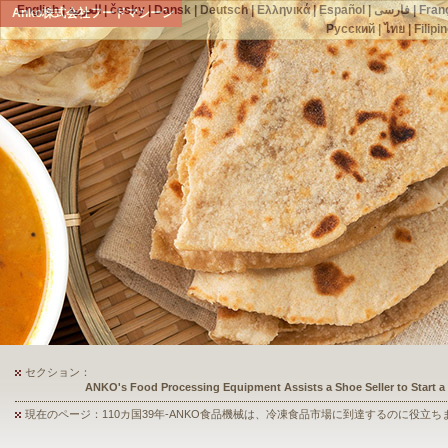
English
|
العربية
|
česky
|
Dansk
|
Deutsch
|
Ελληνικά
|
Español
|
فارسی
|
Fran
Anko株式会社フードマシーン
Русский
|
ไทย
|
Filipi
セクション：
ANKO's Food Processing Equipment Assists a Shoe Seller to Start 
現在のページ：110カ国39年-ANKO食品機械は、冷凍食品市場に到達するのに役立ち