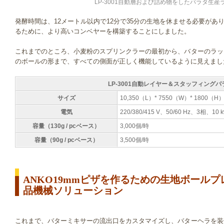
LP-3001自動層および詰め物をしたパラタ生
発酵時間は、12メートル以内で12分で35分の生地を休ませる必要があ
るために、より高いコンベヤーを構築することにしました。
これまでのところ、小麦粉のスプリンクラーの最初から、バターのラッ
のボールの形まで、すべての側面が正しく機能しているように見えまし
LP-3001自動レイヤー＆スタッフィング
サイズ
10,350（L）* 7550（W）* 1800
電気
220/380/415 V、50/60 Hz、3相、10 
容量（130g / pcベース）
3,000個/時
容量（90g / pcベース）
3,500個/時
ANKO19mmピザを作るための生地ボール
品機械ソリューション
これまで、バターミキサーの流出口をカスタマイズし、バターヘラを装