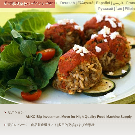
English
|
العربية
|
česky
|
Dansk
|
Deutsch
|
Ελληνικά
|
Español
|
فارسی
|
Fran
Anko株式会社フードマシーン
Русский
|
ไทย
|
Filipi
セクション：
ANKO's Food Processing Equipment Assists a Shoe Seller to Start 
現在のページ：食品製造機リスト|多目的充填および成形機