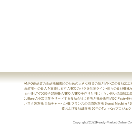
ANKO高品質の食品機械供給のための大きな投資の動き
|
ANKOの食品加
品市場への参入を支援します
|
ANKOのパラタ生産ライン-個々の食品機
たり
|
HLT-700餃子製造機-ANKO
|
ANKO手作りと同じくらい良い焼売加工
Jollibee
|
ANKO世界をリードする食品会社に春巻き機を販売
|
ABC Pastr
パラタ製造機
|
自動チャーハン機
|
フランスの焼売製造機
|
Siomai Machin
覆および食品成形機
|
30年のTurn-Keyプロジ
Copyright©2022Ready-Market Onli