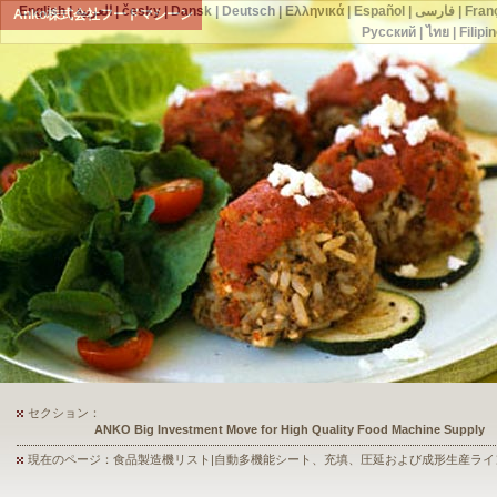
English
|
العربية
|
česky
|
Dansk
|
Deutsch
|
Ελληνικά
|
Español
|
فارسی
|
Fran
Anko株式会社フードマシーン
Русский
|
ไทย
|
Filipi
セクション：
ANKO's Food Processing Equipment Assists a Shoe Seller to Start 
現在のページ：食品製造機リスト|自動多機能シート、充填、圧延および成形生産ライ