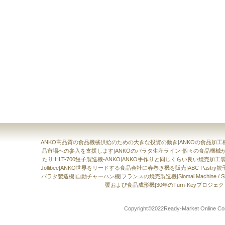
ANKO高品質の食品機械供給のための大きな投資の動き
|
ANKOの食品加
品市場への参入を支援します
|
ANKOのパラタ生産ライン-個々の食品機
たり
|
HLT-700餃子製造機-ANKO
|
ANKO手作りと同じくらい良い焼売加工
Jollibee
|
ANKO世界をリードする食品会社に春巻き機を販売
|
ABC Pastr
パラタ製造機
|
自動チャーハン機
|
フランスの焼売製造機
|
Siomai Machin
覆および食品成形機
|
30年のTurn-Keyプロジ
Copyright©2022Ready-Market Onli