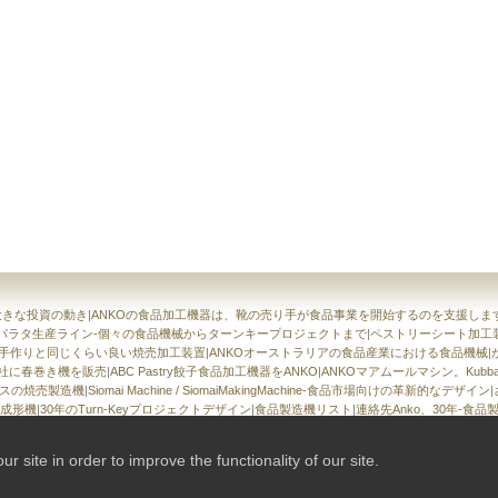
大きな投資の動き
|
ANKOの食品加工機器は、靴の売り手が食品事業を開始するのを支援しま
のパラタ生産ライン-個々の食品機械からターンキープロジェクトまで
|
ペストリーシート加工装置-
O手作りと同じくらい良い焼売加工装置
|
ANKOオーストラリアの食品産業における食品機械
|
会社に春巻き機を販売
|
ABC Pastry餃子食品加工機器をANKO
|
ANKOマアムールマシン。Kubba Ma
スの焼売製造機
|
Siomai Machine / SiomaiMakingMachine-食品市場向けの革新的なデザイン
|
成形機
|
30年のTurn-Keyプロジェクトデザイン
|
食品製造機リスト
|
連絡先Anko、30年-食
site in order to improve the functionality of our site.
right©2022Ready-Market Online Corporation全著作権所有。搭載
Ready-Market Online Corpo