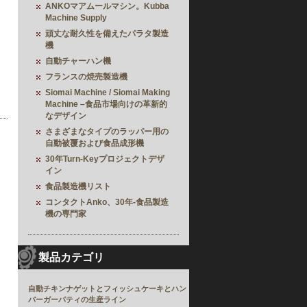
ANKOマアムールマシン。Kubba
Machine Supply
頑丈な耐久性を備えたパラタ製造
機
自動チャーハン機
フランスの焼売製造機
Siomai Machine / Siomai Making
Machine –食品市場向けの革新的
なデザイン
さまざまなタイプのラッパー用の
自動被覆および食品成形機
30年Turn-Keyプロジェクトデザ
イン
食品製造機リスト
コンタクトAnko、30年-食品製造
機の専門家
製品カテゴリ
自動チキンナゲットとフィッシュケーキとハン
バーガーパティの生産ライン