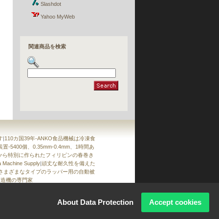
Slashdot
多目的充填および成形機
»»
HLT-700XL
Yahoo MyWeb
パイ生地製造機
»»
PP-2シリーズ
»»
PPA-1800
関連商品を検索
丸めコンベア
»»
RC-180
半自動ベーグル生産ライン
»»
BG-3000
半自動餃子、餃子ラッパー、ペッキングダック
ラッパー製造機
»»
BN-24
半自動春巻きとサモサの生産ライン
»»
SRPFシリーズ
春巻き生産ライン
»»
SR-24
す
|
110カ国39年-ANKO食品機械は冷凍食
5400個、0.35mm-0.4mm、1時間あ
テーブルタイプ自動被覆および成形機
から特別に作られたフィリピンの春巻き
»»
SD-97SS
chine Supply
|
頑丈な耐久性を備えた
»»
SD-97W + STA-360
さまざまなタイプのラッパー用の自動被
品製造機の専門家
About Data Protection
Accept cookies
ration