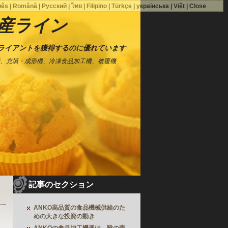
uês
|
Română
|
Русский
|
ไทย
|
Filipino
|
Türkçe
|
українська
|
Việt
|
Close
産ライン
クライアントを獲得するのに優れています
、充填・成形機、冷凍食品加工機、被覆機
記事のセクション
ANKO高品質の食品機械供給のた
めの大きな投資の動き