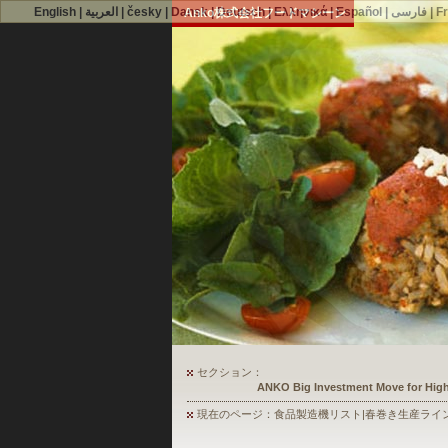
English
|
العربية
|
česky
|
Dansk
|
Deutsch
|
Ελληνικά
|
Español
|
فارسی
|
F
Anko株式会社フードマシーン
セクション：
ANKO's Food Processing Equipment A
現在のページ：食品製造機リスト|春巻き生産ライ