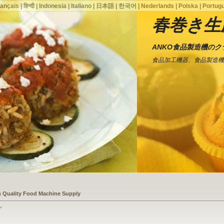
rançais
|
हिन्दी
|
Indonesia
|
Italiano
|
日本語
|
한국어
|
Nederlands
|
Polska
|
Portug
春巻き生
ANKO食品製造機の
食品加工機器、食品製造機
ssists a Shoe Seller to Start a Food Business
ン