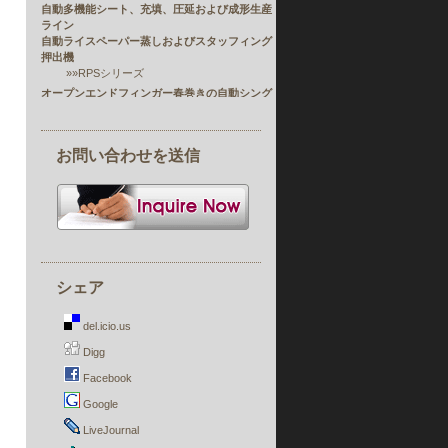
自動多機能シート、充填、圧延および成形生産
ライン
自動ライスペーパー蒸しおよびスタッフィング
押出機
»»
RPSシリーズ
オープンエンドフィンガー春巻きの自動シング
ルまたはダブル生産ライン
»»
FSP
自動春巻きとサモサペストリーシートマシン
お問い合わせを送信
»»
SRPシリーズ
チョコレート包装機
イーグロール生産ライン
»»
ER-24
食品加工機
»»
ACD-800
»»
AF-529
シェア
»»
MLシリーズ
»»
NS-450
del.icio.us
»»
SA-113
»»
YLシリーズ
Digg
食品とパンのスライサー
Facebook
»»
ACD-800
Google
»»
CS-480
多機能攪拌フライヤー
LiveJournal
»»
SFシリーズ