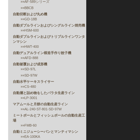
»»
AF-589シリーズ
»»
BBCB
自動切断および丸め機
»»
GD-18B
自動ダブルラインおよびシングルライン焼売機
»»
HSM-600
自動ダブルラインおよびトリプルラインワンタ
ンマシン
»»
HWT-400
自動デュアルライン模造手作り餃子機
»»
AFD-888
自動被覆および成形機
»»
SD-97L
»»
SD-97W
自動水平ケーキスライサー
»»
CS-480
自動層と詰め物をしたパラタ生産ライン
»»
LP-3001
マアムールと月餅の自動生産ライン
»»
AL-240-ST-801-SD-97W
ミートボールとフィッシュボールの自動生産工
場
»»
FMB-60
自動ミニジューシーパンとマンティマシン
»»
EA-100KA