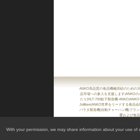
ANKO高品質の食品機械供給のための
品市場への参入を支援します
|
ANKO
たり
|
HLT-700餃子製造機-ANKO
|
ANK
Jollibee
|
ANKO世界をリードする食品
パラタ製造機
|
自動チャーハン機
|
フラン
覆および食品
With your permission, we may share information about your use of our 
Copy