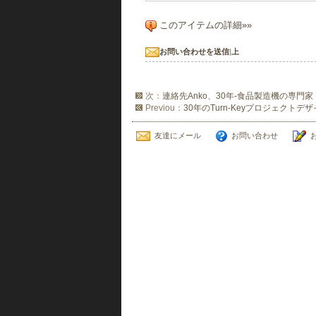
このアイテムの詳細»»
お問い合わせを送信
|
上
次：
連絡先Anko、30年-食品製造機の専門家
Previou：
30年のTurn-Keyプロジェクトデ
友達にメール
お問い合わせ