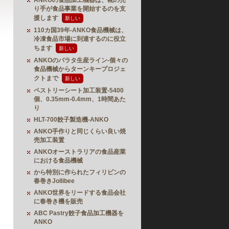
ANKOの食品加工機器は、靴の売
り手が食品事業を開始するのを支
援します
新しい
110カ国39年-ANKO食品機械は、
冷凍食品市場に到達するのに役立
ちます
新しい
ANKOのパラタ生産ライン-個々の
食品機械からターンキープロジェ
クトまで
新しい
ペストリーシート加工装置-5400
個、0.35mm-0.4mm、1時間あた
り
HLT-700餃子製造機-ANKO
ANKO手作りと同じくらい良い焼
売加工装置
ANKOオーストラリアの食品産業
における食品機械
から特別に作られたフィリピンの
春巻きJollibee
ANKO世界をリードする食品会社
に春巻き機を販売
ABC Pastry餃子食品加工機器を
ANKO