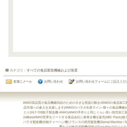
カテゴリ：
すべての食品製造機械および装置
友達にメール
お問い合わせ
お問い合わせフォームにご記入くだ
ANKO高品質の食品機械供給のための大きな投資の動き
|
ANKOの食品加
品市場への参入を支援します
|
ANKOのパラタ生産ライン-個々の食品機
たり
|
HLT-700餃子製造機-ANKO
|
ANKO手作りと同じくらい良い焼売加工
Jollibee
|
ANKO世界をリードする食品会社に春巻き機を販売
|
ABC Pastr
パラタ製造機
|
自動チャーハン機
|
フランスの焼売製造機
|
Siomai Machin
覆および食品成形機
|
30年のTurn-Keyプロジ