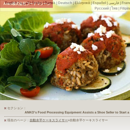
English
|
العربية
|
česky
|
Dansk
|
Deutsch
|
Ελληνικά
|
Español
|
فارسی
|
Fran
Anko株式会社フードマシーン
Русский
|
ไทย
|
Filipi
セクション：
ANKO's Food Processing Equipment Assists a Shoe Seller to Start 
現在のページ：
自動水平ケーキスライサー
»自動水平ケーキスライサー