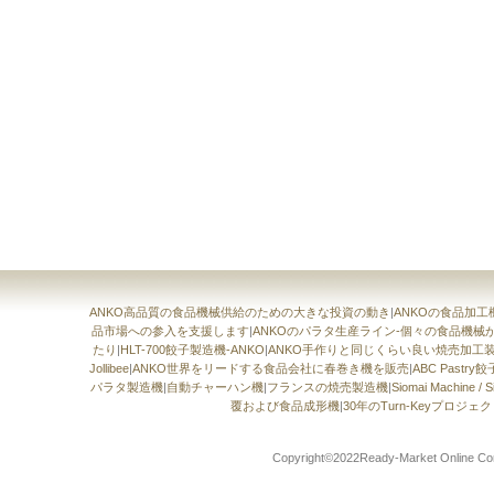
ANKO高品質の食品機械供給のための大きな投資の動き
|
ANKOの食品加
品市場への参入を支援します
|
ANKOのパラタ生産ライン-個々の食品機
たり
|
HLT-700餃子製造機-ANKO
|
ANKO手作りと同じくらい良い焼売加工
Jollibee
|
ANKO世界をリードする食品会社に春巻き機を販売
|
ABC Pastr
パラタ製造機
|
自動チャーハン機
|
フランスの焼売製造機
|
Siomai Machin
覆および食品成形機
|
30年のTurn-Keyプロジ
Copyright©2022Ready-Market Onli