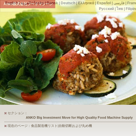
English
|
العربية
|
česky
|
Dansk
|
Deutsch
|
Ελληνικά
|
Español
|
فارسی
|
Fran
Anko株式会社フードマシーン
Русский
|
ไทย
|
Filipi
セクション：
ANKO's Food Processing Equipment Assists a Shoe Seller to Start 
現在のページ：食品製造機リスト|自動切断および丸め機