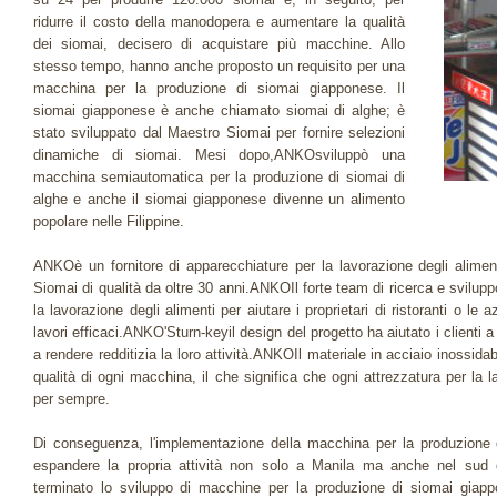
ridurre il costo della manodopera e aumentare la qualità
dei siomai, decisero di acquistare più macchine. Allo
stesso tempo, hanno anche proposto un requisito per una
macchina per la produzione di siomai giapponese. Il
siomai giapponese è anche chiamato siomai di alghe; è
stato sviluppato dal Maestro Siomai per fornire selezioni
dinamiche di siomai. Mesi dopo,ANKOsviluppò una
macchina semiautomatica per la produzione di siomai di
alghe e anche il siomai giapponese divenne un alimento
popolare nelle Filippine.
ANKOè un fornitore di apparecchiature per la lavorazione degli alimen
Siomai di qualità da oltre 30 anni.ANKOIl forte team di ricerca e svilupp
la lavorazione degli alimenti per aiutare i proprietari di ristoranti o l
lavori efficaci.ANKO'Sturn-keyil design del progetto ha aiutato i clienti a 
a rendere redditizia la loro attività.ANKOIl materiale in acciaio inossidab
qualità di ogni macchina, il che significa che ogni attrezzatura per la l
per sempre.
Di conseguenza, l'implementazione della macchina per la produzione 
espandere la propria attività non solo a Manila ma anche nel sud
terminato lo sviluppo di macchine per la produzione di siomai giap