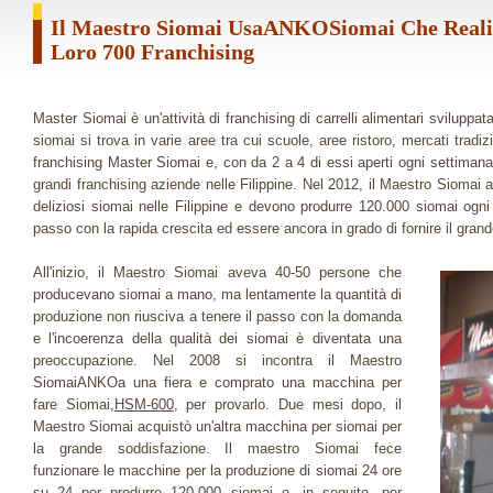
Il Maestro Siomai UsaANKOSiomai Che Reali
Loro 700 Franchising
Master Siomai è un'attività di franchising di carrelli alimentari sviluppata
siomai si trova in varie aree tra cui scuole, aree ristoro, mercati trad
franchising Master Siomai e, con da 2 a 4 di essi aperti ogni settiman
grandi franchising aziende nelle Filippine. Nel 2012, il Maestro Siomai
deliziosi siomai nelle Filippine e devono produrre 120.000 siomai ogn
passo con la rapida crescita ed essere ancora in grado di fornire il gra
All'inizio, il Maestro Siomai aveva 40-50 persone che
producevano siomai a mano, ma lentamente la quantità di
produzione non riusciva a tenere il passo con la domanda
e l'incoerenza della qualità dei siomai è diventata una
preoccupazione. Nel 2008 si incontra il Maestro
SiomaiANKOa una fiera e comprato una macchina per
fare Siomai,
HSM-600
, per provarlo. Due mesi dopo, il
Maestro Siomai acquistò un'altra macchina per siomai per
la grande soddisfazione. Il maestro Siomai fece
funzionare le macchine per la produzione di siomai 24 ore
su 24 per produrre 120.000 siomai e, in seguito, per