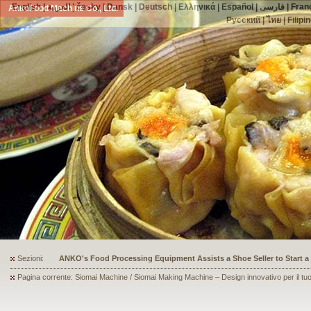
English
|
العربية
|
česky
|
Dansk
|
Deutsch
|
Ελληνικά
|
Español
|
فارسی
|
Fran
AnkoFood Machine Co., Ltd.
Русский
|
ไทย
|
Filipi
Sezioni:
ANKO's Food Processing Equipment Assists a Shoe Seller to Start 
Pagina corrente: Siomai Machine / Siomai Making Machine – Design innovativo per il tu