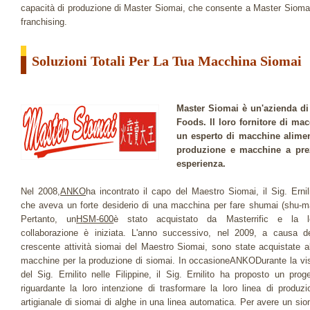
capacità di produzione di Master Siomai, che consente a Master Siomai 
franchising.
Soluzioni Totali Per La Tua Macchina Siomai
Master Siomai è un'azienda di c
Foods. Il loro fornitore di ma
un esperto di macchine aliment
produzione e macchine a prez
esperienza.
Nel 2008,
ANKO
ha incontrato il capo del Maestro Siomai, il Sig. Ernili
che aveva un forte desiderio di una macchina per fare shumai (shu-ma
Pertanto, un
HSM-600
è stato acquistato da Masterrific e la l
collaborazione è iniziata. L'anno successivo, nel 2009, a causa de
crescente attività siomai del Maestro Siomai, sono state acquistate al
macchine per la produzione di siomai. In occasioneANKODurante la vis
del Sig. Ernilito nelle Filippine, il Sig. Ernilito ha proposto un proge
riguardante la loro intenzione di trasformare la loro linea di produzi
artigianale di siomai di alghe in una linea automatica. Per avere un sio