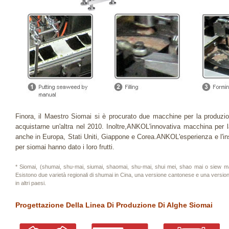
Finora, il Maestro Siomai si è procurato due macchine per la produzi
acquistarne un'altra nel 2010. Inoltre,ANKOL'innovativa macchina per 
anche in Europa, Stati Uniti, Giappone e Corea.ANKOL'esperienza e l'in
per siomai hanno dato i loro frutti.
* Siomai, (shumai, shu-mai, siumai, shaomai, shu-mai, shui mei, shao mai o siew ma
Esistono due varietà regionali di shumai in Cina, una versione cantonese e una versione
in altri paesi.
Progettazione Della Linea Di Produzione Di Alghe Siomai