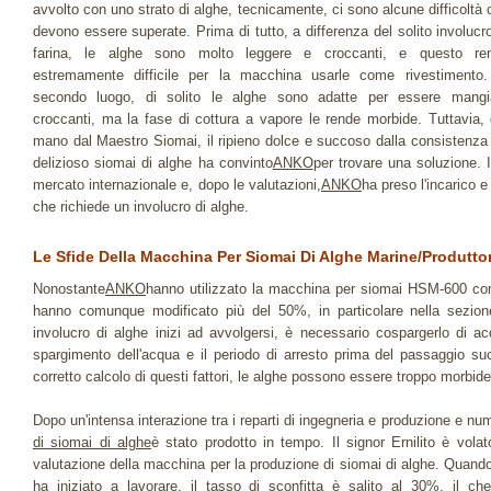
avvolto con uno strato di alghe, tecnicamente, ci sono alcune difficoltà 
devono essere superate. Prima di tutto, a differenza del solito involucro
farina, le alghe sono molto leggere e croccanti, e questo re
estremamente difficile per la macchina usarle come rivestimento.
secondo luogo, di solito le alghe sono adatte per essere mangi
croccanti, ma la fase di cottura a vapore le rende morbide. Tuttavia, 
mano dal Maestro Siomai, il ripieno dolce e succoso dalla consistenza
delizioso siomai di alghe ha convinto
ANKO
per trovare una soluzione. I
mercato internazionale e, dopo le valutazioni,
ANKO
ha preso l'incarico e
che richiede un involucro di alghe.
Le Sfide Della Macchina Per Siomai Di Alghe Marine/produtto
Nonostante
ANKO
hanno utilizzato la macchina per siomai HSM-600 co
hanno comunque modificato più del 50%, in particolare nella sezion
involucro di alghe inizi ad avvolgersi, è necessario cospargerlo di ac
spargimento dell'acqua e il periodo di arresto prima del passaggio 
corretto calcolo di questi fattori, le alghe possono essere troppo morbid
Dopo un'intensa interazione tra i reparti di ingegneria e produzione e nu
di siomai di alghe
è stato prodotto in tempo. Il signor Ernilito è vo
valutazione della macchina per la produzione di siomai di alghe. Quando 
ha iniziato a lavorare, il tasso di sconfitta è salito al 30%, il ch