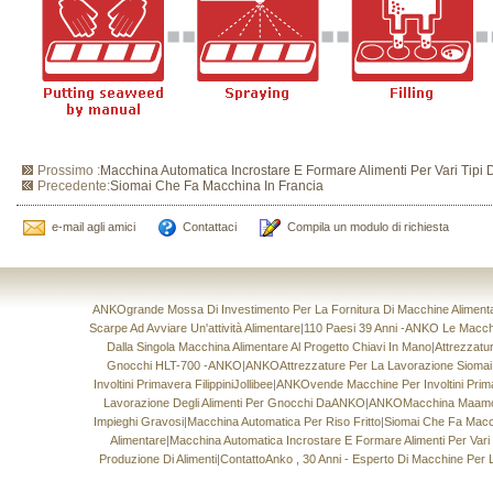
Prossimo :
Macchina Automatica Incrostare E Formare Alimenti Per Vari Tipi D
Precedente:
Siomai Che Fa Macchina In Francia
e-mail agli amici
Contattaci
Compila un modulo di richiesta
ANKOgrande Mossa Di Investimento Per La Fornitura Di Macchine Alimentari
Scarpe Ad Avviare Un'attività Alimentare
|
110 Paesi 39 Anni -ANKO Le Macchin
Dalla Singola Macchina Alimentare Al Progetto Chiavi In ​​mano
|
Attrezzatu
Gnocchi HLT-700 -ANKO
|
ANKOAttrezzature Per La Lavorazione Sioma
Involtini Primavera FilippiniJollibee
|
ANKOvende Macchine Per Involtini Prima
Lavorazione Degli Alimenti Per Gnocchi DaANKO
|
ANKOMacchina Maamoul
Impieghi Gravosi
|
Macchina Automatica Per Riso Fritto
|
Siomai Che Fa Macc
Alimentare
|
Macchina Automatica Incrostare E Formare Alimenti Per Vari T
Produzione Di Alimenti
|
ContattoAnko , 30 Anni - Esperto Di Macchine Per L