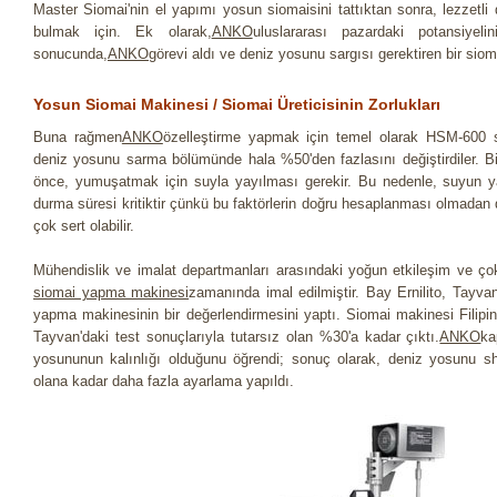
Master Siomai'nin el yapımı yosun siomaisini tattıktan sonra, lezzetli 
bulmak için. Ek olarak,
ANKO
uluslararası pazardaki potansiyel
sonucunda,
ANKO
görevi aldı ve deniz yosunu sargısı gerektiren bir sioma
Yosun Siomai Makinesi / Siomai Üreticisinin Zorlukları
Buna rağmen
ANKO
özelleştirme yapmak için temel olarak HSM-600 si
deniz yosunu sarma bölümünde hala %50'den fazlasını değiştirdiler. 
önce, yumuşatmak için suyla yayılması gerekir. Bu nedenle, suyun y
durma süresi kritiktir çünkü bu faktörlerin doğru hesaplanması olmada
çok sert olabilir.
Mühendislik ve imalat departmanları arasındaki yoğun etkileşim ve ç
siomai yapma makinesi
zamanında imal edilmiştir. Bay Ernilito, Tayva
yapma makinesinin bir değerlendirmesini yaptı. Siomai makinesi Filipinl
Tayvan'daki test sonuçlarıyla tutarsız olan %30'a kadar çıktı.
ANKO
ka
yosununun kalınlığı olduğunu öğrendi; sonuç olarak, deniz yosunu sh
olana kadar daha fazla ayarlama yapıldı.