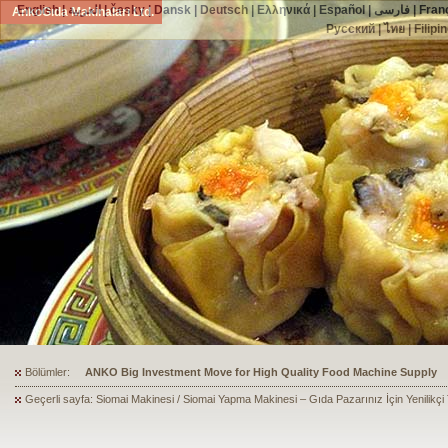
English
|
العربية
|
česky
|
Dansk
|
Deutsch
|
Ελληνικά
|
Español
|
فارسی
|
Fran
AnkoGıda Makinaları Ltd.
Русский
|
ไทย
|
Filipi
Bölümler:
ANKO's Food Processing Equipment Assists a Shoe Seller to Start 
Geçerli sayfa: Siomai Makinesi / Siomai Yapma Makinesi – Gıda Pazarınız İçin Yenilikçi