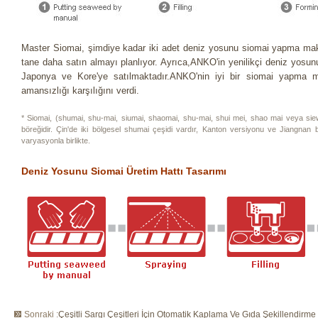
Master Siomai, şimdiye kadar iki adet deniz yosunu siomai yapma maki
tane daha satın almayı planlıyor. Ayrıca,ANKO'in yenilikçi deniz yos
Japonya ve Kore'ye satılmaktadır.ANKO'nin iyi bir siomai yapma 
amansızlığı karşılığını verdi.
* Siomai, (shumai, shu-mai, siumai, shaomai, shu-mai, shui mei, shao mai veya sie
böreğidir. Çin'de iki bölgesel shumai çeşidi vardır, Kanton versiyonu ve Jiangnan b
varyasyonla birlikte.
Deniz Yosunu Siomai Üretim Hattı Tasarımı
Sonraki :
Çeşitli Sargı Çeşitleri İçin Otomatik Kaplama Ve Gıda Şekillendirme