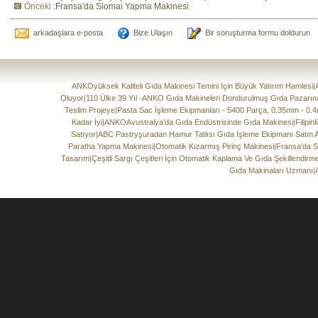
Önceki :
Fransa'da Siomai Yapma Makinesi
arkadaşlara e-posta
Bize Ulaşın
Bir soruşturma formu doldurun
ANKOyüksek Kaliteli Gıda Makinesi Temini Için Büyük Yatırım Hamlesi
|
Oluyor
|
110 Ülke 39 Yıl -ANKO Gıda Makineleri Dondurulmuş Gıda Pazarın
Teslim Projeye
|
Pasta Sac İşleme Ekipmanları - 5400 Parça, 0.35mm - 0.
Kadar İyi
|
ANKOAvustralya'da Gıda Endüstrisinde Gıda Makinesi
|
Filipi
Satıyor
|
ABC Pastryşuradan Hamur Tatlısı Gıda Işleme Ekipmanı Satın
Paratha Yapma Makinesi
|
Otomatik Kızarmış Pirinç Makinesi
|
Fransa'da S
Tasarım
|
Çeşitli Sargı Çeşitleri İçin Otomatik Kaplama Ve Gıda Şekillendir
Gıda Makinaları Uzmanı
|