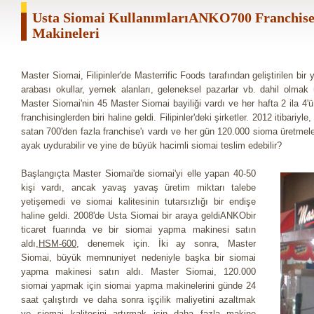
Usta Siomai KullanımlarıANKO700 Franchise
Makineleri
Master Siomai, Filipinler'de Masterrific Foods tarafından geliştirilen bir
arabası okullar, yemek alanları, geleneksel pazarlar vb. dahil olmak 
Master Siomai'nin 45 Master Siomai bayiliği vardı ve her hafta 2 ila 4
franchisinglerden biri haline geldi. Filipinler'deki şirketler. 2012 itibariyl
satan 700'den fazla franchise'ı vardı ve her gün 120.000 sioma üretmel
ayak uydurabilir ve yine de büyük hacimli siomai teslim edebilir?
Başlangıçta Master Siomai'de siomai'yi elle yapan 40-50
kişi vardı, ancak yavaş yavaş üretim miktarı talebe
yetişemedi ve siomai kalitesinin tutarsızlığı bir endişe
haline geldi. 2008'de Usta Siomai bir araya geldiANKObir
ticaret fuarında ve bir siomai yapma makinesi satın
aldı,
HSM-600
, denemek için. İki ay sonra, Master
Siomai, büyük memnuniyet nedeniyle başka bir siomai
yapma makinesi satın aldı. Master Siomai, 120.000
siomai yapmak için siomai yapma makinelerini günde 24
saat çalıştırdı ve daha sonra işçilik maliyetini azaltmak
ve siomai kalitesini artırmak için daha fazla makine