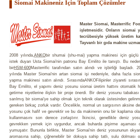
Siomai Makineniz İçin Toplam Çözümler
Master Siomai, Masterrific Foo
işletmesidir. Onların siomai 
tecrübesiyle yüksek üretim ka
Tayvanlı bir gıda makine uzman
2008 yılında,
ANKO
bir shumai (shu-mai) yapma makinesi için güçlü 
istek duyan Usta Siomai'nin patronu Bay Ernilito ile tanıştı. Bu neden
bir
HSM-600
Masterrific tarafından satın alındı ​​ve işbirliği başladı. 2
yılında Master Siomai'nin artan siomai işi nedeniyle, daha fazla sio
yapma makinesi satın alındı. SırasındaANKOFilipinler ziyareti sırası
Bay Ernilito, el yapımı deniz yosunu siomai üretim hattını otomatik h
getirme niyetlerine ilişkin bir proje önerdi. Bir deniz yosunu tabakası 
sarılmış bir siomai'ye sahip olmak için teknik olarak üstesinden gelinm
gereken birkaç zorluk vardır. Öncelikle, normal un sargısının aksine de
yosunu çok hafif ve gevrektir ve bu da makinenin onu bir kaplama ola
kullanmasını son derece zorlaştırır. İkincisi, genellikle deniz yos
gevrekken yemek için uygundur, ancak buharda pişirme aşaması 
yumuşatır. Bununla birlikte, Master Siomai'nin deniz yosununun okya
aromasına sahip, çiğnenebilir bir dokuya sahip tatlı, sulu dolması o