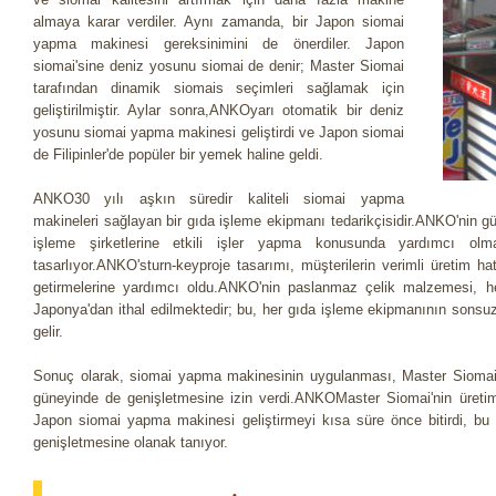
almaya karar verdiler. Aynı zamanda, bir Japon siomai
yapma makinesi gereksinimini de önerdiler. Japon
siomai'sine deniz yosunu siomai de denir; Master Siomai
tarafından dinamik siomais seçimleri sağlamak için
geliştirilmiştir. Aylar sonra,ANKOyarı otomatik bir deniz
yosunu siomai yapma makinesi geliştirdi ve Japon siomai
de Filipinler'de popüler bir yemek haline geldi.
ANKO30 yılı aşkın süredir kaliteli siomai yapma
makineleri sağlayan bir gıda işleme ekipmanı tedarikçisidir.ANKO'nin gü
işleme şirketlerine etkili işler yapma konusunda yardımcı olm
tasarlıyor.ANKO'sturn-keyproje tasarımı, müşterilerin verimli üretim hat
getirmelerine yardımcı oldu.ANKO'nin paslanmaz çelik malzemesi, he
Japonya'dan ithal edilmektedir; bu, her gıda işleme ekipmanının sonsu
gelir.
Sonuç olarak, siomai yapma makinesinin uygulanması, Master Siomai'nin 
güneyinde de genişletmesine izin verdi.ANKOMaster Siomai'nin üreti
Japon siomai yapma makinesi geliştirmeyi kısa süre önce bitirdi, bu d
genişletmesine olanak tanıyor.