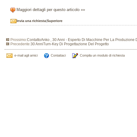
Maggiori dettagli per questo articolo »»
Invia una richiesta
|
Superiore
Prossimo:
ContattoAnko , 30 Anni - Esperto Di Macchine Per La Produzione D
Precedente:
30 AnniTurn-Key Di Progettazione Del Progetto
e-mail agli amici
Contattaci
Compila un modulo di richiesta