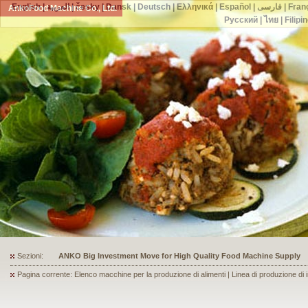
English
|
العربية
|
česky
|
Dansk
|
Deutsch
|
Ελληνικά
|
Español
|
فارسی
|
Fran
AnkoFood Machine Co., Ltd.
Русский
|
ไทย
|
Filipi
Sezioni:
ANKO's Food Processing Equipment Assists a Shoe Seller to Start 
Pagina corrente: Elenco macchine per la produzione di alimenti | Linea di produzione di i