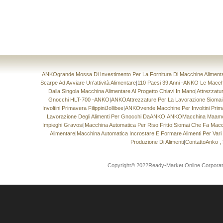
ANKOgrande Mossa Di Investimento Per La Fornitura Di Macchine Alimentari
Scarpe Ad Avviare Un'attività Alimentare
|
110 Paesi 39 Anni -ANKO Le Macchin
Dalla Singola Macchina Alimentare Al Progetto Chiavi In ​​mano
|
Attrezzatu
Gnocchi HLT-700 -ANKO
|
ANKOAttrezzature Per La Lavorazione Sioma
Involtini Primavera FilippiniJollibee
|
ANKOvende Macchine Per Involtini Prima
Lavorazione Degli Alimenti Per Gnocchi DaANKO
|
ANKOMacchina Maamoul
Impieghi Gravosi
|
Macchina Automatica Per Riso Fritto
|
Siomai Che Fa Macc
Alimentare
|
Macchina Automatica Incrostare E Formare Alimenti Per Vari T
Produzione Di Alimenti
|
ContattoAnko , 
Copyright© 2022Ready-Market Online CorporationT