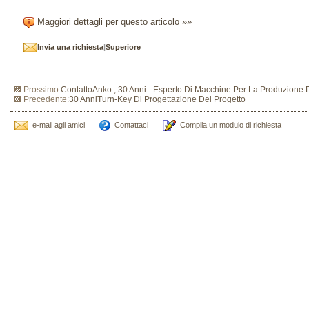
Maggiori dettagli per questo articolo »»
Invia una richiesta
|
Superiore
Prossimo:
ContattoAnko , 30 Anni - Esperto Di Macchine Per La Produzione D
Precedente:
30 AnniTurn-Key Di Progettazione Del Progetto
e-mail agli amici
Contattaci
Compila un modulo di richiesta