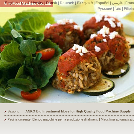
English
|
العربية
|
česky
|
Dansk
|
Deutsch
|
Ελληνικά
|
Español
|
فارسی
|
Fran
AnkoFood Machine Co., Ltd.
Русский
|
ไทย
|
Filipi
Sezioni:
ANKO's Food Processing Equipment Assists a Shoe Seller to Start 
Pagina corrente: Elenco macchine per la produzione di alimenti | Macchina automatica p