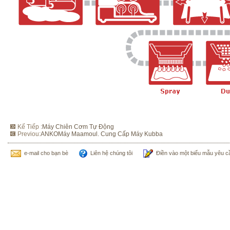
Kế Tiếp :
Máy Chiên Cơm Tự Động
Previou:
ANKOMáy Maamoul. Cung Cấp Máy Kubba
e-mail cho bạn bè
Liên hệ chúng tôi
Điền vào một biểu mẫu yêu c