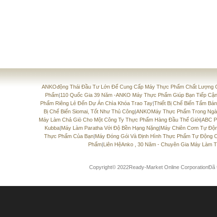
ANKOđộng Thái Đầu Tư Lớn Để Cung Cấp Máy Thực Phẩm Chất Lượng 
Phẩm
|
110 Quốc Gia 39 Năm -ANKO Máy Thực Phẩm Giúp Bạn Tiếp Cận
Phẩm Riêng Lẻ Đến Dự Án Chìa Khóa Trao Tay
|
Thiết Bị Chế Biến Tấm Bá
Bị Chế Biến Siomai, Tốt Như Thủ Công
|
ANKOMáy Thực Phẩm Trong Ngà
Máy Làm Chả Giò Cho Một Công Ty Thực Phẩm Hàng Đầu Thế Giới
|
ABC P
Kubba
|
Máy Làm Paratha Với Độ Bền Hạng Nặng
|
Máy Chiên Cơm Tự Độ
Thực Phẩm Của Bạn
|
Máy Đóng Gói Và Định Hình Thực Phẩm Tự Động C
Phẩm
|
Liên HệAnko , 30 Năm - Chuyên Gia Máy Làm 
Copyright© 2022Ready-Market Online CorporationĐ