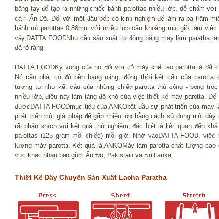
bằng tay để tạo ra những chiếc bánh parottas nhiều lớp, dễ chấm với 
cà ri Ấn Độ. Đối với một đầu bếp có kinh nghiệm để làm ra ba trăm mi
bánh mì parottas 0,88mm với nhiều lớp cần khoảng một giờ làm việc.
vậy,DATTA FOODNhu cầu sản xuất tự động bằng máy làm paratha la
đã rõ ràng.
DATTA FOODKỳ vọng của họ đối với cỗ máy chế tạo parotta là rất c
Nó cần phải có độ bền hạng nặng, đồng thời kết cấu của parotta 
tương tự như kết cấu của những chiếc parotta thủ công - bong tróc
nhiều lớp, điều này làm tăng độ khó của việc thiết kế máy parotta. Để 
đượcDATTA FOODmục tiêu của,ANKObắt đầu sự phát triển của máy l
phát triển một giải pháp để gấp nhiều lớp bằng cách sử dụng một d
rất phấn khích với kết quả thử nghiệm, đặc biệt là liên quan đến kh
parottas (125 gram mỗi chiếc) mỗi giờ. Nhờ vàoDATTA FOOD, việc
lượng máy parotta. Kết quả là,ANKOMáy làm parotta chất lượng cao c
vực khác nhau bao gồm Ấn Độ, Pakistain và Sri Lanka.
Thiết Kế Dây Chuyền Sản Xuất Lacha Paratha