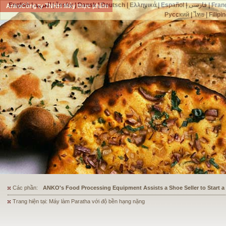
English
|
العربية
|
česky
|
Dansk
|
Deutsch
|
Ελληνικά
|
Español
|
فارسی
|
Fran
AnkoCông ty TNHH Máy thực phẩm
Русский
|
ไทย
|
Filipi
Các phần:
ANKO's Food Processing Equipment Assists a Shoe Seller to Start 
Trang hiện tại: Máy làm Paratha với độ bền hạng nặng