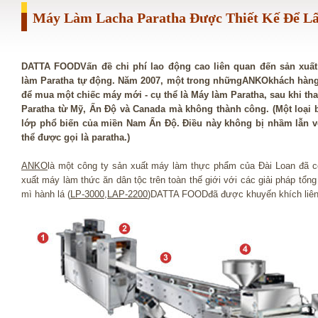
Máy Làm Lacha Paratha Được Thiết Kế Để L
DATTA FOODVấn đề chi phí lao động cao liên quan đến sản xuấ
làm Paratha tự động. Năm 2007, một trong nhữngANKOkhách hàng 
để mua một chiếc máy mới - cụ thể là Máy làm Paratha, sau khi tha
Paratha từ Mỹ, Ấn Độ và Canada mà không thành công. (Một loại b
lớp phổ biến của miền Nam Ấn Độ. Điều này không bị nhầm lẫn v
thể được gọi là paratha.)
ANKO
là một công ty sản xuất máy làm thực phẩm của Đài Loan đã 
xuất máy làm thức ăn dân tộc trên toàn thế giới với các giải pháp tổng
mì hành lá (
LP-3000
,
LAP-2200
)DATTA FOODđã được khuyến khích liên