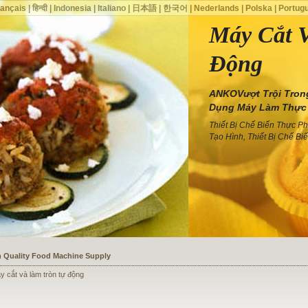
rançais
|
हिन्दी
|
Indonesia
|
Italiano
|
日本語
|
한국어
|
Nederlands
|
Polska
|
Portug
Máy Cắt 
Động
ANKOVượt Trội Tron
Dụng Máy Làm Thực
Thiết Bị Chế Biến Thực P
Tạo Hình, Thiết Bị Chế B
ssists a Shoe Seller to Start a Food Business
 cắt và làm tròn tự động