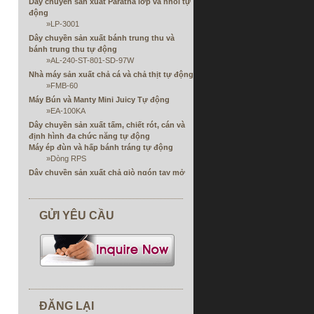
Dây chuyền sản xuất Paratha lớp và nhồi tự
động
»
LP-3001
Dây chuyền sản xuất bánh trung thu và
bánh trung thu tự động
»
AL-240-ST-801-SD-97W
Nhà máy sản xuất chả cá và chả thịt tự động
»
FMB-60
Máy Bún và Manty Mini Juicy Tự động
»
EA-100KA
Dây chuyền sản xuất tấm, chiết rót, cán và
định hình đa chức năng tự động
Máy ép đùn và hấp bánh tráng tự động
»
Dòng RPS
Dây chuyền sản xuất chả giò ngón tay mở
đầu đơn hoặc kép tự động
»
FSP
Máy cuộn chả giò tự động và máy làm bánh
GỬI YÊU CẦU
ngọt Samosa
»
Dòng SRP
Máy gói sô cô la
Dây chuyền sản xuất cuộn Eag
»
ER-24
Máy chế biến thực phẩm
»
ACD-800
ĐĂNG LẠI
»
AF-529