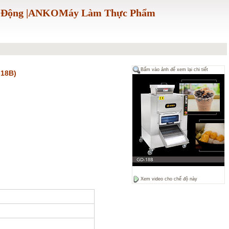
ự Động |ANKOMáy Làm Thực Phẩm
Bấm vào ảnh để xem lại chi tiết
-18B)
Xem video cho chế độ này