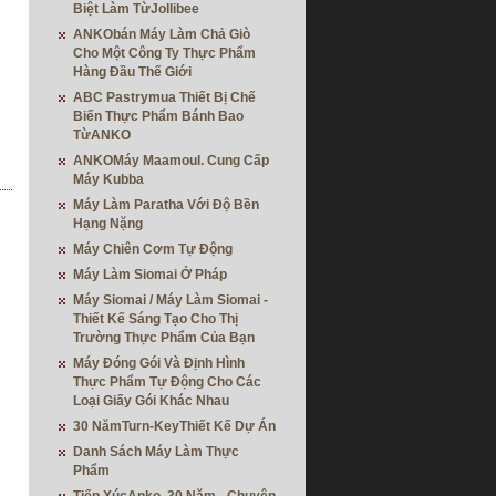
Biệt Làm TừJollibee
ANKObán Máy Làm Chả Giò
Cho Một Công Ty Thực Phẩm
Hàng Đầu Thế Giới
ABC Pastrymua Thiết Bị Chế
Biến Thực Phẩm Bánh Bao
TừANKO
ANKOMáy Maamoul. Cung Cấp
Máy Kubba
Máy Làm Paratha Với Độ Bền
Hạng Nặng
Máy Chiên Cơm Tự Động
Máy Làm Siomai Ở Pháp
Máy Siomai / Máy Làm Siomai -
Thiết Kế Sáng Tạo Cho Thị
Trường Thực Phẩm Của Bạn
Máy Đóng Gói Và Định Hình
Thực Phẩm Tự Động Cho Các
Loại Giấy Gói Khác Nhau
30 NămTurn-KeyThiết Kế Dự Án
Danh Sách Máy Làm Thực
Phẩm