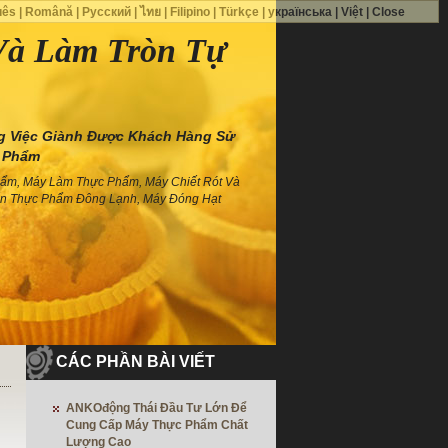
uês
|
Română
|
Русский
|
ไทย
|
Filipino
|
Türkçe
|
українська
|
Việt
|
Close
Và Làm Tròn Tự
g Việc Giành Được Khách Hàng Sử
 Phẩm
hẩm, Máy Làm Thực Phẩm, Máy Chiết Rót Và
iến Thực Phẩm Đông Lạnh, Máy Đóng Hạt
CÁC PHẦN BÀI VIẾT
ANKOđộng Thái Đầu Tư Lớn Để
Cung Cấp Máy Thực Phẩm Chất
Lượng Cao