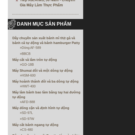
Tiếp XúcAnko, 30 Năm - Chuyên
Gia Máy Làm Thực Phẩm
DANH MỤC SẢN PHẨM
Dây chuyền sản xuất bánh mì thịt gà và
bánh cá tự động và bánh hamburger Patty
»
Dòng AF-589
»
BBCB
Máy cắt và làm tròn tự động
»
GD-18B
Máy Shumai đôi và một dòng tự động
»
HSM-600
Máy hoành thánh đôi và ba dòng tự động
»
HWT-400
Máy làm bánh bao làm bằng tay hai đường
tự động
»
AFD-888
Máy đóng cặn và định hình tự động
»
SD-97L
»
SD-97W
Máy cắt bánh ngang tự động
»
CS-480