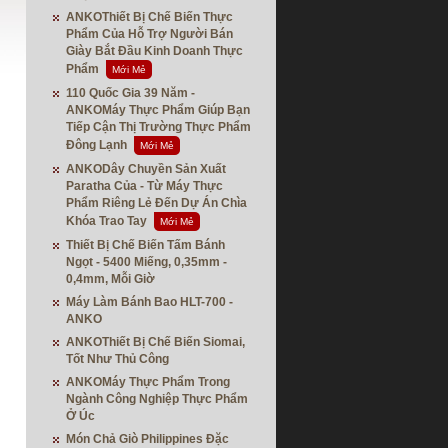
ANKOThiết Bị Chế Biến Thực
Phẩm Của Hỗ Trợ Người Bán
Giày Bắt Đầu Kinh Doanh Thực
Phẩm
Mới Mẻ
110 Quốc Gia 39 Năm -
ANKOMáy Thực Phẩm Giúp Bạn
Tiếp Cận Thị Trường Thực Phẩm
Đông Lạnh
Mới Mẻ
ANKODây Chuyền Sản Xuất
Paratha Của - Từ Máy Thực
Phẩm Riêng Lẻ Đến Dự Án Chìa
Khóa Trao Tay
Mới Mẻ
Thiết Bị Chế Biến Tấm Bánh
Ngọt - 5400 Miếng, 0,35mm -
0,4mm, Mỗi Giờ
Máy Làm Bánh Bao HLT-700 -
ANKO
ANKOThiết Bị Chế Biến Siomai,
Tốt Như Thủ Công
ANKOMáy Thực Phẩm Trong
Ngành Công Nghiệp Thực Phẩm
Ở Úc
Món Chả Giò Philippines Đặc