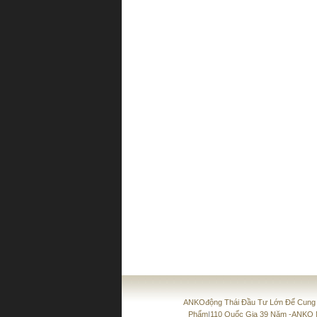
ANKOđộng Thái Đầu Tư Lớn Để Cung
Phẩm
|
110 Quốc Gia 39 Năm -ANKO 