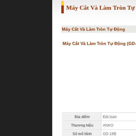
Máy Cắt Và Làm Tròn T
Máy Cắt Và Làm Tròn Tự Động
Máy Cắt Và Làm Tròn Tự Động (GD
Địa điểm
Đài loan
Thương hiệu
ANKO
Số mô hình
GD-18B