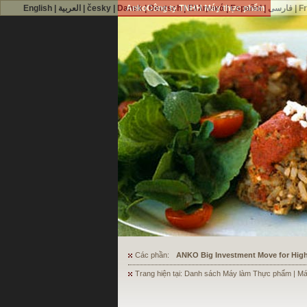
English
|
العربية
|
česky
|
Dansk
AnkoCông ty TNHH Máy thực phẩm
|
Deutsch
|
Ελληνικά
|
Español
|
فارسی
|
F
Các phần:
ANKO's Food Processing Equipment A
Trang hiện tại: Danh sách Máy làm Thực phẩm | Máy