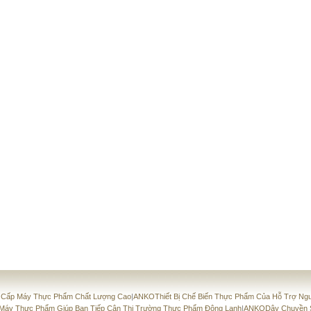
 Cấp Máy Thực Phẩm Chất Lượng Cao
|
ANKOThiết Bị Chế Biến Thực Phẩm Của Hỗ Trợ Ngư
Máy Thực Phẩm Giúp Bạn Tiếp Cận Thị Trường Thực Phẩm Đông Lạnh
|
ANKODây Chuyền Sả