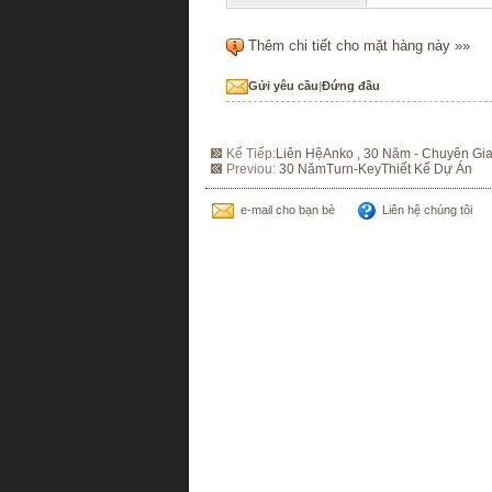
Thêm chi tiết cho mặt hàng này »»
Gửi yêu cầu
|
Đứng đầu
Kế Tiếp:
Liên HệAnko , 30 Năm - Chuyên G
Previou:
30 NămTurn-KeyThiết Kế Dự Án
e-mail cho bạn bè
Liên hệ chúng tôi