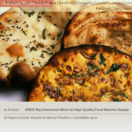
English
|
العربية
|
česky
|
Dansk
|
Deutsch
|
Ελληνικά
|
Español
|
فارسی
|
Fran
AnkoFood Machine Co., Ltd.
Русский
|
ไทย
|
Filipi
Secțiuni:
ANKO's Food Processing Equipment Assists a Shoe Seller to Start 
Pagina curentă: Mașină de fabricat Paratha cu durabilitate grea