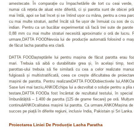
amestecate. În comparație cu împachetările de tort cu ceai verde,
numai că rețeta de aluat este diferită, ci și parotta sunt de obicei prăj
mai întâi, apoi se bat încet și se întind ușor cu mâna, pentru a crea par
cu mai multe straturi, astfel încât să fie ușor de înmuiat cu sos de cu
indian. Pentru ca un bucătar experimentat să facă trei sute de parote
0,88 mm cu mai multe straturi necesită aproximativ o oră de lucru. P
urmare,DATTA FOODNevoia lui de producție automată folosind o maș
de făcut lacha paratha era clară.
DATTA FOODașteptările lui pentru mașina de făcut parotta erau foa
mari. Trebuia să aibă o durabilitate grea și, în același timp, text
parottas-ului trebuia să fie similară cu cea a celor realizate manua
fulgioasă și multistratificată, ceea ce crește dificultatea de proiectar
mașinii de parotta. Pentru realizareDATTA FOODobiectivele lui,ANKOa 
Sase luni mai tarziu,ANKOEchipa lui a dezvoltat o soluție pentru a plia 
testare,DATTA FOODa fost încântat de rezultatul testului, în special
îmbunătățită – 1.400 de parotta (125 de grame fiecare) pe oră. Mulț
continuăANKOcalitatea mașinii lui parotta. Ca urmare,ANKOMașina de îna
succes pe piață în diferite regiuni, inclusiv India, Pakistain și Sri Lanka.
Proiectarea Liniei De Producție Lacha Paratha