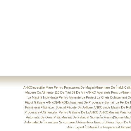
ANKOinvestiție Mare Pentru Furnizarea De Mașini Alimentare De Înaltă Calit
Afacere Cu Alimente
|
110 De Țări 39 De Ani -ANKO Aparatele Pentru Alimente
La Mașină Individuală Pentru Alimente La Proiect La Cheie
|
Echipament De 
Făcut Găluște -ANKO
|
ANKOEchipament De Procesare Siomai, La Fel De B
Primăvară Filipineze, Special Făcute DinJollibee
|
ANKOvinde Mașini De Rulo
Procesare A Alimentelor Pentru Găluște De LaANKO
|
ANKOMașină Maamoul.
Automată De Orez Prăjit
|
Mașină De Fabricat Siomai În Franța
|
Siomai Mach
Automată De Încrustare Și Formare A Alimentelor Pentru Diferite Tipuri De 
Ani - Expert În Mașini De Preparare A Aliment