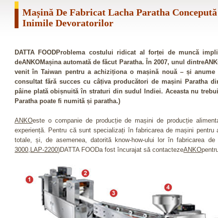
Mașină De Fabricat Lacha Paratha Concepută 
Inimile Devoratorilor
DATTA FOODProblema costului ridicat al forței de muncă implica
deANKOMașina automată de făcut Paratha. În 2007, unul dintreANKOv
venit în Taiwan pentru a achiziționa o mașină nouă – și anume 
consultat fără succes cu câțiva producători de mașini Paratha di
pâine plată obișnuită în straturi din sudul Indiei. Aceasta nu treb
Paratha poate fi numită și paratha.)
ANKO
este o companie de producție de mașini de producție aliment
experiență. Pentru că sunt specializați în fabricarea de mașini pentru al
totale, și, de asemenea, datorită know-how-ului lor în fabricarea de
3000
,
LAP-2200
)DATTA FOODa fost încurajat să contacteze
ANKO
pentr