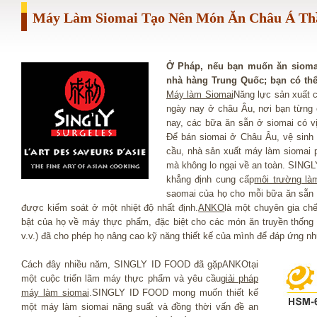
Máy Làm Siomai Tạo Nên Món Ăn Châu Á Th
Ở Pháp, nếu bạn muốn ăn sioma
nhà hàng Trung Quốc; bạn có thể 
Máy làm Siomai
Năng lực sản xuất c
ngày nay ở châu Âu, nơi bạn từng
nay, các bữa ăn sẵn ở siomai có 
Để bán siomai ở Châu Âu, vệ sinh 
cầu, nhà sản xuất máy làm siomai p
mà không lo ngại về an toàn. SING
khẳng định cung cấp
môi trường l
saomai của họ cho mỗi bữa ăn sẵn s
được kiểm soát ở một nhiệt độ nhất định.
ANKO
là một chuyên gia chế
bật của họ về máy thực phẩm, đặc biệt cho các món ăn truyền thống 
v.v.) đã cho phép họ nâng cao kỹ năng thiết kế của mình để đáp ứng n
Cách đây nhiều năm, SINGLY ID FOOD đã gặpANKOtại
một cuộc triển lãm máy thực phẩm và yêu cầu
giải pháp
máy làm siomai
.SINGLY ID FOOD mong muốn thiết kế
một máy làm siomai năng suất và đồng thời vấn đề an