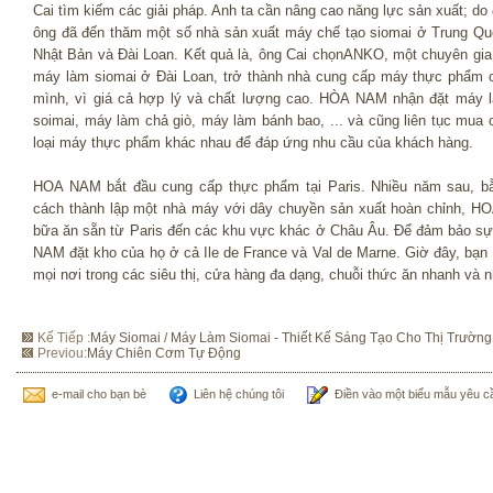
Cai tìm kiếm các giải pháp. Anh ta cần nâng cao năng lực sản xuất; do 
ông đã đến thăm một số nhà sản xuất máy chế tạo siomai ở Trung Qu
Nhật Bản và Đài Loan. Kết quả là, ông Cai chọnANKO, một chuyên gia
máy làm siomai ở Đài Loan, trở thành nhà cung cấp máy thực phẩm 
mình, vì giá cả hợp lý và chất lượng cao. HÒA NAM nhận đặt máy 
soimai, máy làm chả giò, máy làm bánh bao, ... và cũng liên tục mua 
loại máy thực phẩm khác nhau để đáp ứng nhu cầu của khách hàng.
HOA NAM bắt đầu cung cấp thực phẩm tại Paris. Nhiều năm sau, b
cách thành lập một nhà máy với dây chuyền sản xuất hoàn chỉnh, H
bữa ăn sẵn từ Paris đến các khu vực khác ở Châu Âu. Để đảm bảo sự
NAM đặt kho của họ ở cả Ile de France và Val de Marne. Giờ đây, bạ
mọi nơi trong các siêu thị, cửa hàng đa dạng, chuỗi thức ăn nhanh và 
Kế Tiếp :
Máy Siomai / Máy Làm Siomai - Thiết Kế Sáng Tạo Cho Thị Trườ
Previou:
Máy Chiên Cơm Tự Động
e-mail cho bạn bè
Liên hệ chúng tôi
Điền vào một biểu mẫu yêu c