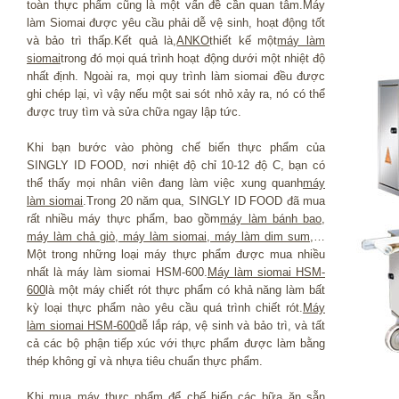
toàn thực phẩm cũng là một vấn đề cần quan tâm.Máy
làm Siomai được yêu cầu phải dễ vệ sinh, hoạt động tốt
và bảo trì thấp.Kết quả là,
ANKO
thiết kế một
máy làm
siomai
trong đó mọi quá trình hoạt động dưới một nhiệt độ
nhất định. Ngoài ra, mọi quy trình làm siomai đều được
ghi chép lại, vì vậy nếu một sai sót nhỏ xảy ra, nó có thể
được truy tìm và sửa chữa ngay lập tức.
Khi bạn bước vào phòng chế biến thực phẩm của
SINGLY ID FOOD, nơi nhiệt độ chỉ 10-12 độ C, bạn có
thể thấy mọi nhân viên đang làm việc xung quanh
máy
làm siomai
.Trong 20 năm qua, SINGLY ID FOOD đã mua
rất nhiều máy thực phẩm, bao gồm
máy làm bánh bao,
máy làm chả giò, máy làm siomai, máy làm dim sum
,…
Một trong những loại máy thực phẩm được mua nhiều
nhất là máy làm siomai HSM-600.
Máy làm siomai HSM-
600
là một máy chiết rót thực phẩm có khả năng làm bất
kỳ loại thực phẩm nào yêu cầu quá trình chiết rót.
Máy
làm siomai HSM-600
dễ lắp ráp, vệ sinh và bảo trì, và tất
cả các bộ phận tiếp xúc với thực phẩm được làm bằng
thép không gỉ và nhựa tiêu chuẩn thực phẩm.
Khi mua máy thực phẩm để chế biến các bữa ăn sẵn