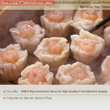
English
|
العربية
|
česky
|
Dansk
|
Deutsch
|
Ελληνικά
|
Español
|
فارسی
|
Fran
AnkoCông ty TNHH Máy thực phẩm
Русский
|
ไทย
|
Filipi
Các phần:
ANKO's Food Processing Equipment Assists a Shoe Seller to Start 
Trang hiện tại: Máy làm Siomai ở Pháp