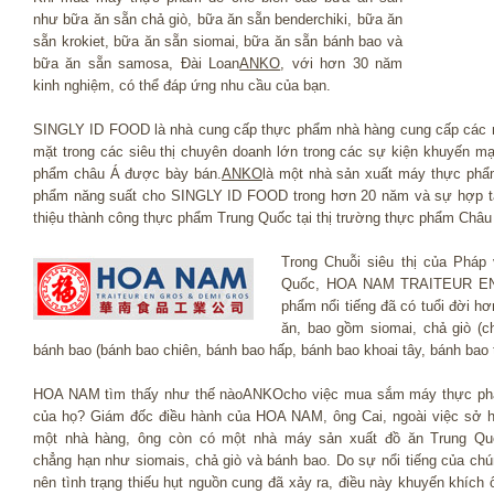
như bữa ăn sẵn chả giò, bữa ăn sẵn benderchiki, bữa ăn
sẵn krokiet, bữa ăn sẵn siomai, bữa ăn sẵn bánh bao và
bữa ăn sẵn samosa, Đài Loan
ANKO
, với hơn 30 năm
kinh nghiệm, có thể đáp ứng nhu cầu của bạn.
SINGLY ID FOOD là nhà cung cấp thực phẩm nhà hàng cung cấp các m
mặt trong các siêu thị chuyên doanh lớn trong các sự kiện khuyến mạ
phẩm châu Á được bày bán.
ANKO
là một nhà sản xuất máy thực phẩ
phẩm năng suất cho SINGLY ID FOOD trong hơn 20 năm và sự hợp t
thiệu thành công thực phẩm Trung Quốc tại thị trường thực phẩm Châu
Trong Chuỗi siêu thị của Pháp
Quốc, HOA NAM TRAITEUR EN
phẩm nổi tiếng đã có tuổi đời h
ăn, bao gồm siomai, chả giò (c
bánh bao (bánh bao chiên, bánh bao hấp, bánh bao khoai tây, bánh bao t
HOA NAM tìm thấy như thế nàoANKOcho việc mua sắm máy thực p
của họ? Giám đốc điều hành của HOA NAM, ông Cai, ngoài việc sở 
một nhà hàng, ông còn có một nhà máy sản xuất đồ ăn Trung Qu
chẳng hạn như siomais, chả giò và bánh bao. Do sự nổi tiếng của chú
nên tình trạng thiếu hụt nguồn cung đã xảy ra, điều này khuyến khích 