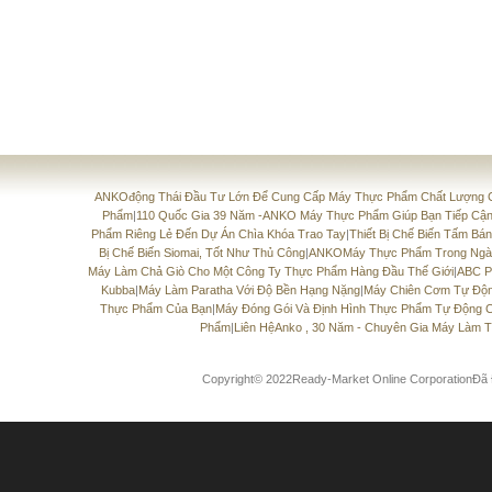
ANKOđộng Thái Đầu Tư Lớn Để Cung Cấp Máy Thực Phẩm Chất Lượng 
Phẩm
|
110 Quốc Gia 39 Năm -ANKO Máy Thực Phẩm Giúp Bạn Tiếp Cận
Phẩm Riêng Lẻ Đến Dự Án Chìa Khóa Trao Tay
|
Thiết Bị Chế Biến Tấm Bá
Bị Chế Biến Siomai, Tốt Như Thủ Công
|
ANKOMáy Thực Phẩm Trong Ngà
Máy Làm Chả Giò Cho Một Công Ty Thực Phẩm Hàng Đầu Thế Giới
|
ABC P
Kubba
|
Máy Làm Paratha Với Độ Bền Hạng Nặng
|
Máy Chiên Cơm Tự Độ
Thực Phẩm Của Bạn
|
Máy Đóng Gói Và Định Hình Thực Phẩm Tự Động C
Phẩm
|
Liên HệAnko , 30 Năm - Chuyên Gia Máy Làm 
Copyright© 2022Ready-Market Online CorporationĐ