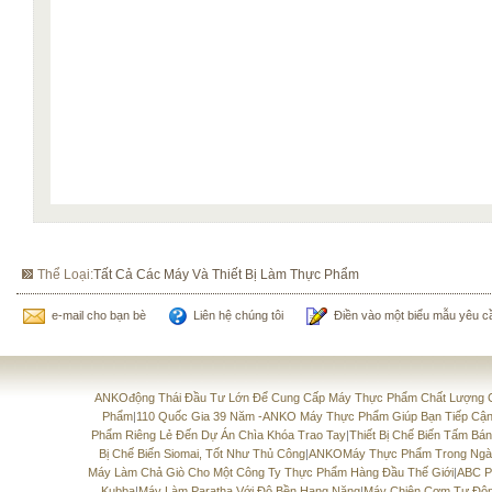
Thể Loại:
Tất Cả Các Máy Và Thiết Bị Làm Thực Phẩm
e-mail cho bạn bè
Liên hệ chúng tôi
Điền vào một biểu mẫu yêu c
ANKOđộng Thái Đầu Tư Lớn Để Cung Cấp Máy Thực Phẩm Chất Lượng 
Phẩm
|
110 Quốc Gia 39 Năm -ANKO Máy Thực Phẩm Giúp Bạn Tiếp Cận
Phẩm Riêng Lẻ Đến Dự Án Chìa Khóa Trao Tay
|
Thiết Bị Chế Biến Tấm Bá
Bị Chế Biến Siomai, Tốt Như Thủ Công
|
ANKOMáy Thực Phẩm Trong Ngà
Máy Làm Chả Giò Cho Một Công Ty Thực Phẩm Hàng Đầu Thế Giới
|
ABC P
Kubba
|
Máy Làm Paratha Với Độ Bền Hạng Nặng
|
Máy Chiên Cơm Tự Độ