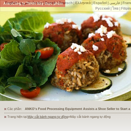
English
|
العربية
|
česky
|
Dansk
|
Deutsch
|
Ελληνικά
|
Español
|
فارسی
|
Fran
AnkoCông ty TNHH Máy thực phẩm
Русский
|
ไทย
|
Filipi
Các phần:
ANKO's Food Processing Equipment Assists a Shoe Seller to Start 
Trang hiện tại:
Máy cắt bánh ngang tự động
»Máy cắt bánh ngang tự động