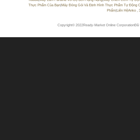
Thực Phẩm Của Bạn
|
Máy Đóng Gói Và Định Hình Thực Phẩm Tự Động C
Phẩm
|
Liên HệAnko ,
Copyright© 2022Ready-Market Online CorporationĐ