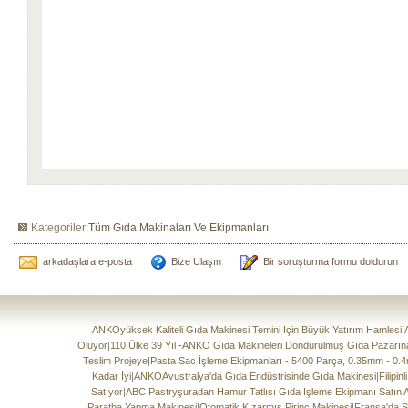
Kategoriler:
Tüm Gıda Makinaları Ve Ekipmanları
arkadaşlara e-posta
Bize Ulaşın
Bir soruşturma formu doldurun
ANKOyüksek Kaliteli Gıda Makinesi Temini Için Büyük Yatırım Hamlesi
|
Oluyor
|
110 Ülke 39 Yıl -ANKO Gıda Makineleri Dondurulmuş Gıda Pazarın
Teslim Projeye
|
Pasta Sac İşleme Ekipmanları - 5400 Parça, 0.35mm - 0.
Kadar İyi
|
ANKOAvustralya'da Gıda Endüstrisinde Gıda Makinesi
|
Filipi
Satıyor
|
ABC Pastryşuradan Hamur Tatlısı Gıda Işleme Ekipmanı Satın
Paratha Yapma Makinesi
|
Otomatik Kızarmış Pirinç Makinesi
|
Fransa'da S