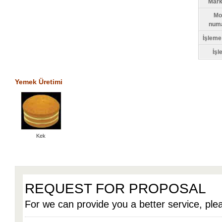
Mark
Mo
numa
İşleme 
İşl
Yemek Üretimi
Kek