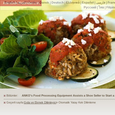
English
|
العربية
|
česky
|
Dansk
|
Deutsch
|
Ελληνικά
|
Español
|
فارسی
|
Fran
AnkoGıda Makinaları Ltd.
Русский
|
ไทย
|
Filipi
Bölümler:
ANKO's Food Processing Equipment Assists a Shoe Seller to Start 
Geçerli sayfa:
Gıda ve Ekmek Dilimleyici
» Otomatik Yatay Kek Dilimleme