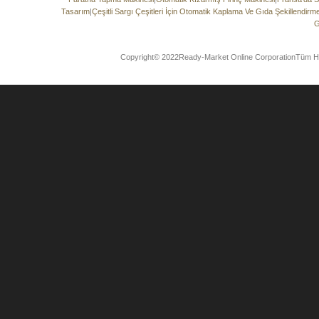
Tasarım
|
Çeşitli Sargı Çeşitleri İçin Otomatik Kaplama Ve Gıda Şekillendir
G
Copyright© 2022Ready-Market Online CorporationTüm Hak