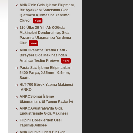
ANKO'nin Gıda İşleme Ekipmanı,
Bir Ayakkabı Satıcısının Gıda
İşletmesi Kurmasına Yardımcı
Oluyor
Yeni
110 Ülke 39 Yıl -ANKOGıda
Makineleri Dondurulmuş Gıda
Pazarına Ulaşmanıza Yardımcı
Olur
Yeni
ANKOParatha Üretim Hattı -
Bireysel Gıda Makinasından
Anahtar Teslim Projeye
Yeni
Pasta Sac İşleme Ekipmanları -
5400 Parça, 0.35mm - 0.4mm,
Saatte
HLT-700 Börek Yapma Makinesi
-ANKO
ANKOSiomai İşleme
Ekipmanları, El Yapımı Kadar İyi
ANKOAvustralya'da Gıda
Endüstrisinde Gıda Makinesi
Filipinli Böreklerden Özel
YapılmışJollibee
ANKOdünya Lideri Bir Gıda