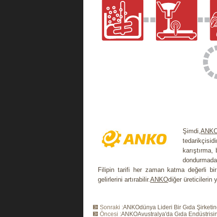
Şimdi,
ANK
tedarikçisid
karıştırma,
dondurmadan
Filipin tarifi her zaman katma değerli bir
gelirlerini artırabilir.
ANKO
diğer üreticileri
Sonraki :
ANKOdünya Lideri Bir Gıda Şirketin
Öncesi :
ANKOAvustralya'da Gıda Endüstrisi