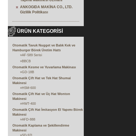
Yapma Makinesi Uzmanı
ANKOGIDA MAKİNA CO., LTD.
Gizlilik Politikası
ÜRÜN KATEGORİSİ
Otomatik Tavuk Nugget ve Balık Kek ve
Hamburger Börek Üretim Hattı
»
AF-589 Serisi
»
BBCB
Otomatik Kesme ve Yuvarlama Makinası
»
GD-18B
Otomatik Çift Hat ve Tek Hat Shumai
Makinesi
»
HSM-600
Otomatik Çift Hat ve Üç Hat Wonton
Makinesi
»
HWT-400
Otomatik Çift Hat İmitasyon El Yapımı Börek
Makinesi
»
AFD-888
Otomatik Kaplama ve Şekillendirme
Makinesi
»
SD-97L