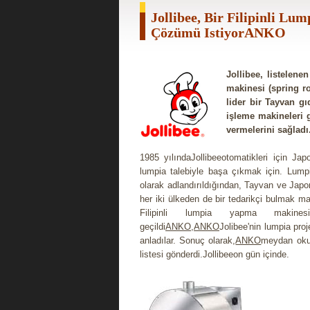
Jollibee, Bir Filipinli L
Çözümü IstiyorANKO
Jollibee, listelene
makinesi (spring rol
lider bir Tayvan gı
işleme makineleri g
vermelerini sağladı
1985 yılındaJollibeeotomatikleri için Ja
lumpia talebiyle başa çıkmak için. Lum
olarak adlandırıldığından, Tayvan ve Japon
her iki ülkeden de bir tedarikçi bulmak ma
Filipinli lumpia yapma makinesi
geçildi
ANKO
,
ANKO
Jolibee'nin lumpia proj
anladılar. Sonuç olarak,
ANKO
meydan okuma
listesi gönderdi.Jollibeeon gün içinde.