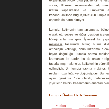
ekiplerinden birçok gıda şekillendirme te
sonra,Jollibee'nin süpervizörleri gelip mak
üretim kapasitesine ve lumpia'nın
kazandı.Jollibee.Bugün,ANKO'un lumpia m
çapında da satın alınıyor.
Lumpia, kelimenin tam anlamıyla, bölgeye
olarak et, sebze ve diğer çeşitleri içeren
böreği anlamına gelir. İşlevsel bir yap
makinesi
, tasarımda birkaç husus dikka
ambalajın kalınlığı, derin kızartma sıcak
boyut doğruluğu. Lumpia sarma makinel
katmanları ile sarılır, bu da onları kırıl
tasarlanmış makineler, kalitelerinin sürekli
edilmelidir. Bir lumpia yapma makinesi t
ruloların uzunluğu ve doğruluğudur. Bu n
ayarı gerektirir. Son olarak, geleneksel 
yiyicilerin kalbini kazanmanın anahtarı olac
Lumpia Üretim Hattı Tasarımı