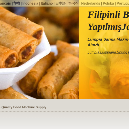
rançais
|
हिन्दी
|
Indonesia
|
Italiano
|
日本語
|
한국어
|
Nederlands
|
Polska
|
Portug
Filipinli 
YapılmışJo
Lumpia Sarma Makines
Alındı.
Lumpia.Lumpiang.Spring R
ssists a Shoe Seller to Start a Food Business
e