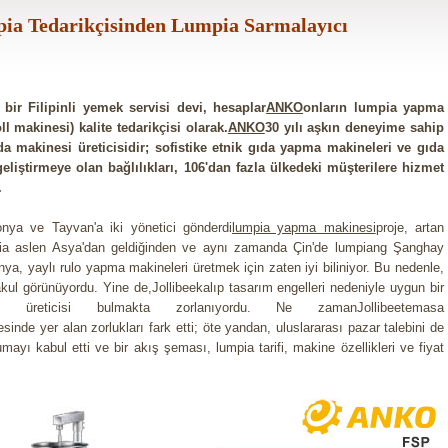
umpia Tedarikçisinden Lumpia Sarmalayıcı
n bir Filipinli yemek servisi devi, hesaplar
ANKO
onların lumpia yapma
l makinesi) kalite tedarikçisi olarak.
ANKO
30 yılı aşkın deneyime sahip
da makinesi üreticisidir; sofistike etnik gıda yapma makineleri ve gıda
eliştirmeye olan bağlılıkları, 106'dan fazla ülkedeki müşterilere hizmet
.
ponya ve Tayvan'a iki yönetici gönderdi
lumpia yapma makinesi
proje, artan
pia aslen Asya'dan geldiğinden ve aynı zamanda Çin'de lumpiang Şanghay
ya, yaylı rulo yapma makineleri üretmek için zaten iyi biliniyor. Bu nedenle,
kul görünüyordu. Yine de,Jollibeekalıp tasarım engelleri nedeniyle uygun bir
 üreticisi bulmakta zorlanıyordu. Ne zamanJollibeetemasa
esinde yer alan zorlukları fark etti; öte yandan, uluslararası pazar talebini de
yı kabul etti ve bir akış şeması, lumpia tarifi, makine özellikleri ve fiyat