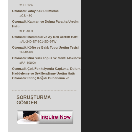
»
SD-97W
Otomatik Yatay Kek Dilimleme
»
CS-480
Otomatik Katman ve Dolma Paratha Üretim
Hattı
»
LP-3001
Otomatik Mammoul ve Ay Kek Üretim Hattı
»
AL-240-ST-801-SD-97W
Otomatik Köfte ve Balık Topu Üretim Tesisi
»
FMB-60
Otomatik Mini Sulu Topuz ve Mantı Makinesi
»
EA-100KA
Otomatik Çok Fonksiyonlu Kaplama, Dolum,
Haddeleme ve Şekillendirme Üretim Hattı
Otomatik Pirinç Kağıdı Buharlama ve
Doldurma Ekstrüzyon Makinesi
»
RPS Serisi
Açık Uçlu Parmak Yaylı Rulo Otomatik Tek
SORUŞTURMA
veya Çift Üretim Hattı
GÖNDER
»
FSP
Otomatik Spring Roll ve Samosa Börek
Kağıdı Makinası
»
SRP Serisi
Çikolata Sarma Makinesi
Yumurta Rulo Üretim Hattı