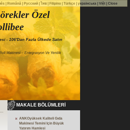
uês
|
Română
|
Русский
|
ไทย
|
Filipino
|
Türkçe
|
українська
|
Việt
|
Close
Börekler Özel
llibee
i - 106'dan Fazla Ülkede Satın
oll Makinesi – Entegrasyon Ve Yenilik
MAKALE BÖLÜMLERİ
ANKOyüksek Kaliteli Gıda
Makinesi Temini Için Büyük
Yatırım Hamlesi