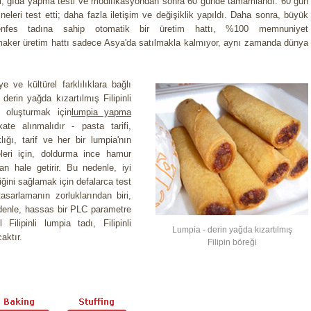
sti, gıda yapma testi ve modifikasyondan sonra 60 günde tamamlandı. 60 gün
ineleri test etti; daha fazla iletişim ve değişiklik yapıldı. Daha sonra, büyük
 enfes tadına sahip otomatik bir üretim hattı, %100 memnuniyet
aker üretim hattı sadece Asya'da satılmakla kalmıyor, aynı zamanda dünya
 ve kültürel farklılıklara bağlı
 derin yağda kızartılmış Filipinli
ı oluşturmak için
lumpia yapma
te alınmalıdır - pasta tarifi,
lığı, tarif ve her bir lumpia'nın
eri için, doldurma ince hamur
gan hale getirir. Bu nedenle, iyi
liğini sağlamak için defalarca test
asarlamanın zorluklarından biri,
edenle, hassas bir PLC parametre
Filipinli lumpia tadı, Filipinli
Lumpia - derin yağda kızartılmış
aktır.
Filipin böreği