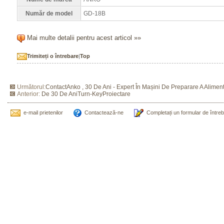
Număr de model
GD-18B
Mai multe detalii pentru acest articol »»
Trimiteți o întrebare
|
Top
Următorul:
ContactAnko , 30 De Ani - Expert În Mașini De Preparare A Alimen
Anterior:
De 30 De AniTurn-KeyProiectare
e-mail prietenilor
Contactează-ne
Completați un formular de între