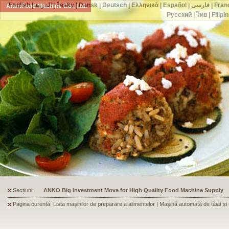
English
|
العربية
|
česky
|
Dansk
|
Deutsch
|
Ελληνικά
|
Español
|
فارسی
|
Fran
AnkoFood Machine Co., Ltd.
Русский
|
ไทย
|
Filipi
Secțiuni:
ANKO's Food Processing Equipment Assists a Shoe Seller to Start 
Pagina curentă: Lista mașinilor de preparare a alimentelor | Mașină automată de tăiat și r