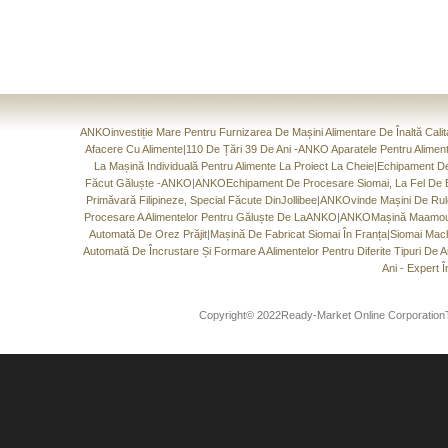
ANKOinvestiție Mare Pentru Furnizarea De Mașini Alimentare De Înaltă Calit
Afacere Cu Alimente
|
110 De Țări 39 De Ani -ANKO Aparatele Pentru Alimente
La Mașină Individuală Pentru Alimente La Proiect La Cheie
|
Echipament De 
Făcut Găluște -ANKO
|
ANKOEchipament De Procesare Siomai, La Fel De B
Primăvară Filipineze, Special Făcute DinJollibee
|
ANKOvinde Mașini De Rulo
Procesare A Alimentelor Pentru Găluște De LaANKO
|
ANKOMașină Maamoul.
Automată De Orez Prăjit
|
Mașină De Fabricat Siomai În Franța
|
Siomai Mach
Automată De Încrustare Și Formare A Alimentelor Pentru Diferite Tipuri De 
Ani - Expert 
Copyright© 2022Ready-Market Online CorporationTo