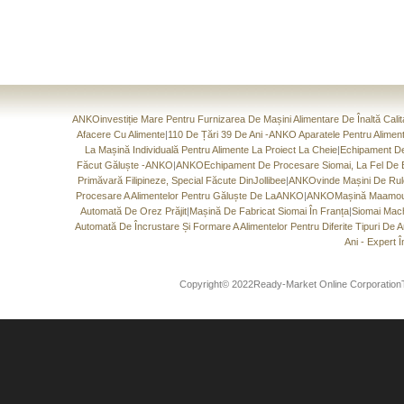
ANKOinvestiție Mare Pentru Furnizarea De Mașini Alimentare De Înaltă Calit
Afacere Cu Alimente
|
110 De Țări 39 De Ani -ANKO Aparatele Pentru Alimente
La Mașină Individuală Pentru Alimente La Proiect La Cheie
|
Echipament De 
Făcut Găluște -ANKO
|
ANKOEchipament De Procesare Siomai, La Fel De B
Primăvară Filipineze, Special Făcute DinJollibee
|
ANKOvinde Mașini De Rulo
Procesare A Alimentelor Pentru Găluște De LaANKO
|
ANKOMașină Maamoul.
Automată De Orez Prăjit
|
Mașină De Fabricat Siomai În Franța
|
Siomai Mach
Automată De Încrustare Și Formare A Alimentelor Pentru Diferite Tipuri De 
Ani - Expert 
Copyright© 2022Ready-Market Online CorporationTo