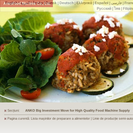
English
|
العربية
|
česky
|
Dansk
|
Deutsch
|
Ελληνικά
|
Español
|
فارسی
|
Fran
AnkoFood Machine Co., Ltd.
Русский
|
ไทย
|
Filipi
Secțiuni:
ANKO's Food Processing Equipment Assists a Shoe Seller to Start 
Pagina curentă: Lista mașinilor de preparare a alimentelor | Linie de producție semi-au