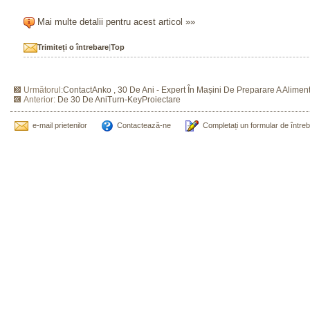
Mai multe detalii pentru acest articol »»
Trimiteți o întrebare
|
Top
Următorul:
ContactAnko , 30 De Ani - Expert În Mașini De Preparare A Alimen
Anterior:
De 30 De AniTurn-KeyProiectare
e-mail prietenilor
Contactează-ne
Completați un formular de între