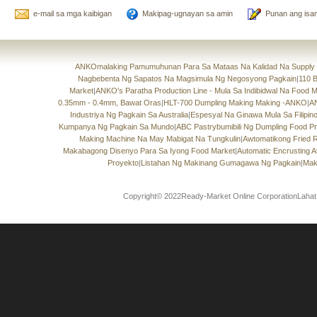
e-mail sa mga kaibigan
Makipag-ugnayan sa amin
Punan ang isan
ANKOmalaking Pamumuhunan Para Sa Mataas Na Kalidad Na Supply 
Nagbebenta Ng Sapatos Na Magsimula Ng Negosyong Pagkain
|
110 
Market
|
ANKO's Paratha Production Line - Mula Sa Indibidwal Na Food
0.35mm - 0.4mm, Bawat Oras
|
HLT-700 Dumpling Making Making -ANKO
|
A
Industriya Ng Pagkain Sa Australia
|
Espesyal Na Ginawa Mula Sa Filipino 
Kumpanya Ng Pagkain Sa Mundo
|
ABC Pastrybumibili Ng Dumpling Food 
Making Machine Na May Mabigat Na Tungkulin
|
Awtomatikong Fried 
Makabagong Disenyo Para Sa Iyong Food Market
|
Automatic Encrusting 
Proyekto
|
Listahan Ng Makinang Gumagawa Ng Pagkain
|
Mak
Copyright© 2022Ready-Market Online CorporationLahat