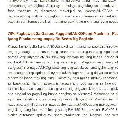
inhinyero ay may kakayahang magdisenyo nang may mahusay
kakayahang umangkop. At ito ay mahalaga pagdating sa produksyon
food machine at disenyong makatipid sa gastos.ANKOAng 
napapanahong makina ng pagkain, kasama ang karanasan sa merkado
pagkain sa internasyonal, ay maaaring gawing kumikita ang iyong nego
70% Pagbawas Sa Gastos PaggamitANKOFood Machine - P
Iyong Pinakamatagumpay Na Benta Ng Pagkain
Kapag kumonsulta ka saANKOtungkol sa makina ng pagkain, inirerek
ang mga sangkap, sinusuri kung paano mo matutugunan ang mga inaasa
gastos. Ang kliyente atANKOnakipag-ugnayan ng ilang beses. Kapag a
sa iba,ANKOnagtanong ng ilang katanungan. Magkano ang isang kilo
sangkap? mamaya,ANKOginawa ang pagkalkula at ipinangako ang 7
ang isang shrimp spring roll ay nagkakahalaga ng isang dolyar sa orihin
ginawa ng isang makina). Ang kliyente ay nakumbinsi niANKOtahasang
ay kaakit-akit. Nang maglaon, isinagawa ang food tasting sa Taiwan
feet na halaman; nagustuhan ng lahat ang pagkain, kasama na ang sta
ang tungkol sa pagbili ng buong sangkap sa Vietnam? Mababago ba n
ayon na gamitin ang katulong ng isang inhinyero sa Vietnam na m
nagpasya ang kliyente na magtrabaho kasamaANKOupang makagawa ng 
pagbili ng ilang food machine, gaya ng BM-150 Batter Mixer, BW-400 Ba
Series automatic spring roll sheet production line. Ngayon, ang se