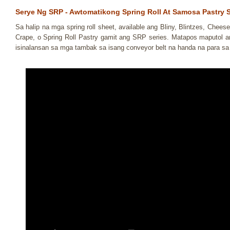
Serye Ng SRP - Awtomatikong Spring Roll At Samosa Pastry 
Sa halip na mga spring roll sheet, available ang Bliny, Blintzes, Che
Crape, o Spring Roll Pastry gamit ang SRP series. Matapos maputol an
isinalansan sa mga tambak sa isang conveyor belt na handa na para sa