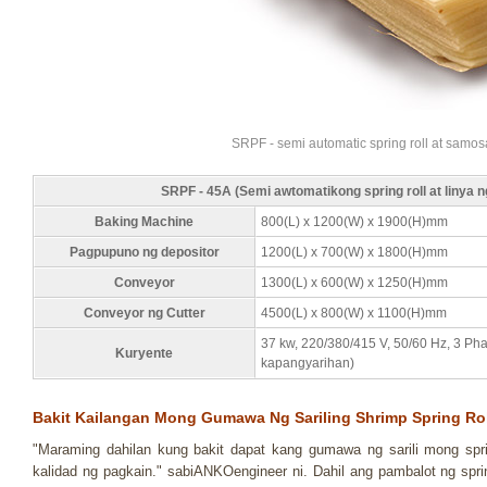
SRPF - semi automatic spring roll at samos
SRPF - 45A (Semi awtomatikong spring roll at linya
Baking Machine
800(L) x 1200(W) x 1900(H)mm
Pagpupuno ng depositor
1200(L) x 700(W) x 1800(H)mm
Conveyor
1300(L) x 600(W) x 1250(H)mm
Conveyor ng Cutter
4500(L) x 800(W) x 1100(H)mm
37 kw, 220/380/415 V, 50/60 Hz, 3 P
Kuryente
kapangyarihan)
Bakit Kailangan Mong Gumawa Ng Sariling Shrimp Spring Rol
"Maraming dahilan kung bakit dapat kang gumawa ng sarili mong sprin
kalidad ng pagkain." sabiANKOengineer ni. Dahil ang pambalot ng spr