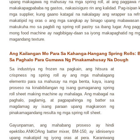
upang makagawa ng mahusay na mga spring roll, at ang paggawa ng
makakapagpababa ng gastos, nakasisiguro rin ang kalidad. Pag-isipan k
mga supplier, kung gaano katagal na nakalagay ang wrapper sa refri
makatipid ng oras o ang mga sangkap ay binago upang mabawasan
makukuha mo sa pagbili ng spring roll pastry sa ibang lugar. Ang pagg
mong food machine ay nagbibigay-daan sa iyong makapaghatid ng mga
magandang texture.
Ang Kailangan Mo Para Sa Kahanga-Hangang Spring Rolls: B
Sa Paghalo Para Gumawa Ng Pinakamahusay Na Dough
Sa industriya ng frozen na pagkain, ang hitsura at
crispness ng spring roll ay ang mga mahalagang
elemento para sa mahusay na mga benta, kaya, isang
proseso na kinabibilangan ng isang gumaganang spring
roll sheet making machine ay mahalaga. Ang mabagal na
paghalo, paglamig, at pagpapahinga ng batter sa
magdamag ay isang paraan upang magkaroon ng
pinakamagandang resulta ng mga spring roll sheet.
Gayunpaman, ang mahabang proseso ay hindi
epektibo.ANKOAng batter mixer, BM-150, ay idinisenyo
upang makatipid ng iyong oras at pera. Karaniwang