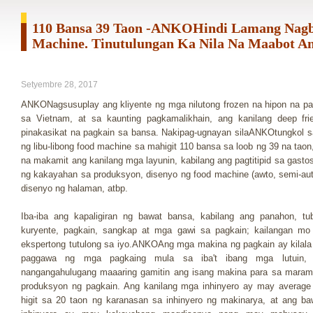
110 Bansa 39 Taon -ANKOHindi Lamang Nagb
Machine. Tinutulungan Ka Nila Na Maabot A
Setyembre 28, 2017
ANKONagsusuplay ang kliyente ng mga nilutong frozen na hipon na pa
sa Vietnam, at sa kaunting pagkamalikhain, ang kanilang deep fri
pinakasikat na pagkain sa bansa. Nakipag-ugnayan silaANKOtungkol
ng libu-libong food machine sa mahigit 110 bansa sa loob ng 39 na tao
na makamit ang kanilang mga layunin, kabilang ang pagtitipid sa gast
ng kakayahan sa produksyon, disenyo ng food machine (awto, semi-auto,
disenyo ng halaman, atbp.
Iba-iba ang kapaligiran ng bawat bansa, kabilang ang panahon, tub
kuryente, pagkain, sangkap at mga gawi sa pagkain; kailangan mo
ekspertong tutulong sa iyo.ANKOAng mga makina ng pagkain ay kilala
paggawa ng mga pagkaing mula sa iba't ibang mga lutuin,
nangangahulugang maaaring gamitin ang isang makina para sa maram
produksyon ng pagkain. Ang kanilang mga inhinyero ay may average
higit sa 20 taon ng karanasan sa inhinyero ng makinarya, at ang ba