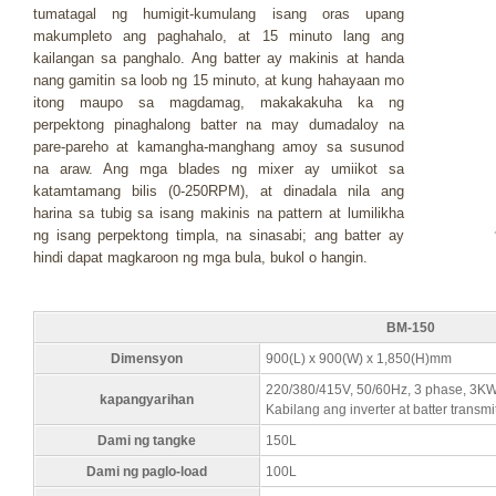
tumatagal ng humigit-kumulang isang oras upang
makumpleto ang paghahalo, at 15 minuto lang ang
kailangan sa panghalo. Ang batter ay makinis at handa
nang gamitin sa loob ng 15 minuto, at kung hahayaan mo
itong maupo sa magdamag, makakakuha ka ng
perpektong pinaghalong batter na may dumadaloy na
pare-pareho at kamangha-manghang amoy sa susunod
na araw. Ang mga blades ng mixer ay umiikot sa
katamtamang bilis (0-250RPM), at dinadala nila ang
harina sa tubig sa isang makinis na pattern at lumilikha
ng isang perpektong timpla, na sinasabi; ang batter ay
hindi dapat magkaroon ng mga bula, bukol o hangin.
BM-150
Dimensyon
900(L) x 900(W) x 1,850(H)mm
220/380/415V, 50/60Hz, 3 phase, 3K
kapangyarihan
Kabilang ang inverter at batter transm
Dami ng tangke
150L
Dami ng paglo-load
100L