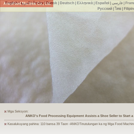
English
|
العربية
|
česky
|
Dansk
|
Deutsch
|
Ελληνικά
|
Español
|
فارسی
|
Fran
AnkoFood Machine Co., Ltd.
Русский
|
ไทย
|
Filipi
Mga Seksyon:
ANKO's Food Processing Equipment Assists a Shoe Seller to Start 
Kasalukuyang pahina: 110 bansa 39 Taon -ANKOTinutulungan ka ng Mga Food Machin