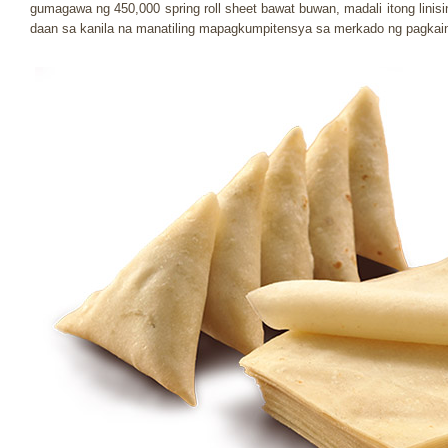
gumagawa ng 450,000 spring roll sheet bawat buwan, madali itong linis
daan sa kanila na manatiling mapagkumpitensya sa merkado ng pagkai