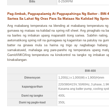
Bilis
0-250RPM
Pag-Iimbak, Pagpapalamig At Pagpapahinga Ng Batter - BW-40
Sariwa Sa Lahat Ng Oras Para Sa Mataas Na Kalidad Ng Sprin
Ang mababang temperatura na blending at mababang temperatura ng 
gumawa ng mataas na kalidad na spring roll sheet. Ang pinaghalo na ba
na bariles ng imbakan upang mapanatili itong sariwa. Sabihin nating
awtomatikong spring roll na gumagawa ng kagamitan na patuloy na gumag
batter na ginawa mula sa harina ng trigo ay nagbabago haban
samakatuwid, mahalaga ang pare-pareho ng temperatura upang matiy
GamitANKOAng temperatura na kinokontrol na tangke ng imbakan u
kinakailangan.
BW-400
Dimensyon
1,200(L) x 1,000(W) x 1,900(H)mm
220/380/415V, 50/60Hz, 3 phase, 1.
kapangyarihan
Kasama ang batter pump, cooling sys
Dami ng tangke
400L
Dami ng paglo-load
350L