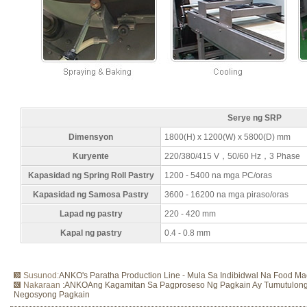
Serye ng SRP
Dimensyon
1800(H) x 1200(W) x 5800(D) mm
Kuryente
220/380/415 V，50/60 Hz，3 Phase
Kapasidad ng Spring Roll Pastry
1200 - 5400 na mga PC/oras
Kapasidad ng Samosa Pastry
3600 - 16200 na mga piraso/oras
Lapad ng pastry
220 - 420 mm
Kapal ng pastry
0.4 - 0.8 mm
Susunod:
ANKO's Paratha Production Line - Mula Sa Indibidwal Na Food M
Nakaraan :
ANKOAng Kagamitan Sa Pagproseso Ng Pagkain Ay Tumutulong
Negosyong Pagkain