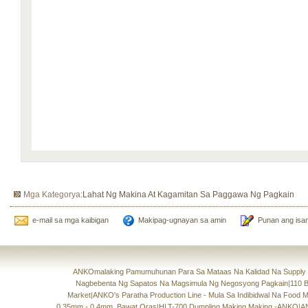
Mga Kategorya:
Lahat Ng Makina At Kagamitan Sa Paggawa Ng Pagkain
e-mail sa mga kaibigan
Makipag-ugnayan sa amin
Punan ang isan
ANKOmalaking Pamumuhunan Para Sa Mataas Na Kalidad Na Supply 
Nagbebenta Ng Sapatos Na Magsimula Ng Negosyong Pagkain
|
110 
Market
|
ANKO's Paratha Production Line - Mula Sa Indibidwal Na Food
0.35mm - 0.4mm, Bawat Oras
|
HLT-700 Dumpling Making Making -ANKO
|
A