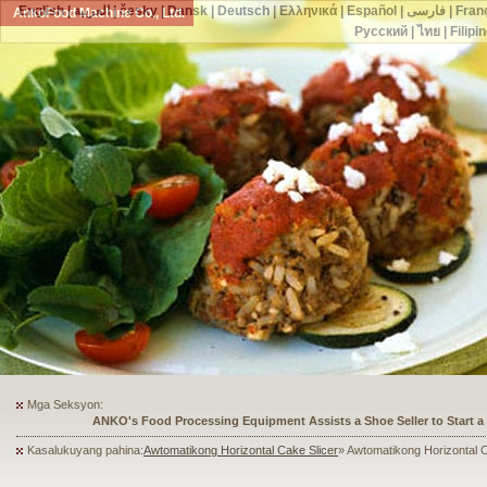
English
|
العربية
|
česky
|
Dansk
|
Deutsch
|
Ελληνικά
|
Español
|
فارسی
|
Fran
AnkoFood Machine Co., Ltd.
Русский
|
ไทย
|
Filipi
Mga Seksyon:
ANKO's Food Processing Equipment Assists a Shoe Seller to Start 
Kasalukuyang pahina:
Awtomatikong Horizontal Cake Slicer
» Awtomatikong Horizontal C