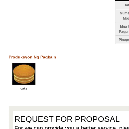
Ta
Nume
Mod
Mga U
Pagpr
Pinop
Produksyon Ng Pagkain
cake