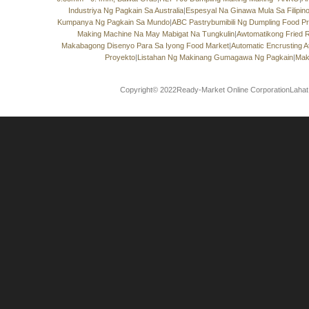
Industriya Ng Pagkain Sa Australia
|
Espesyal Na Ginawa Mula Sa Filipino 
Kumpanya Ng Pagkain Sa Mundo
|
ABC Pastrybumibili Ng Dumpling Food 
Making Machine Na May Mabigat Na Tungkulin
|
Awtomatikong Fried 
Makabagong Disenyo Para Sa Iyong Food Market
|
Automatic Encrusting 
Proyekto
|
Listahan Ng Makinang Gumagawa Ng Pagkain
|
Mak
Copyright© 2022Ready-Market Online CorporationLahat