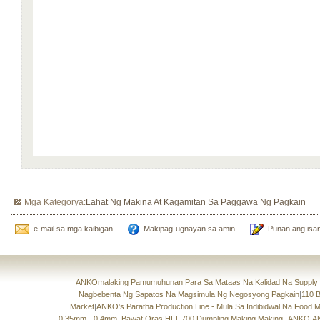
Mga Kategorya:
Lahat Ng Makina At Kagamitan Sa Paggawa Ng Pagkain
e-mail sa mga kaibigan
Makipag-ugnayan sa amin
Punan ang isan
ANKOmalaking Pamumuhunan Para Sa Mataas Na Kalidad Na Supply 
Nagbebenta Ng Sapatos Na Magsimula Ng Negosyong Pagkain
|
110 
Market
|
ANKO's Paratha Production Line - Mula Sa Indibidwal Na Food
0.35mm - 0.4mm, Bawat Oras
|
HLT-700 Dumpling Making Making -ANKO
|
A