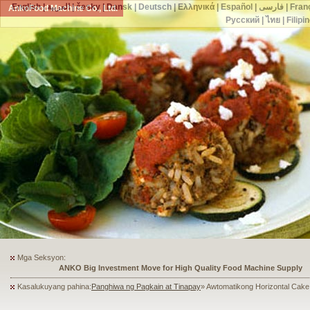
English
|
العربية
|
česky
|
Dansk
|
Deutsch
|
Ελληνικά
|
Español
|
فارسی
|
Fran
AnkoFood Machine Co., Ltd.
Русский
|
ไทย
|
Filipi
Mga Seksyon:
ANKO's Food Processing Equipment Assists a Shoe Seller to Start 
Kasalukuyang pahina:
Panghiwa ng Pagkain at Tinapay
» Awtomatikong Horizontal Cake 