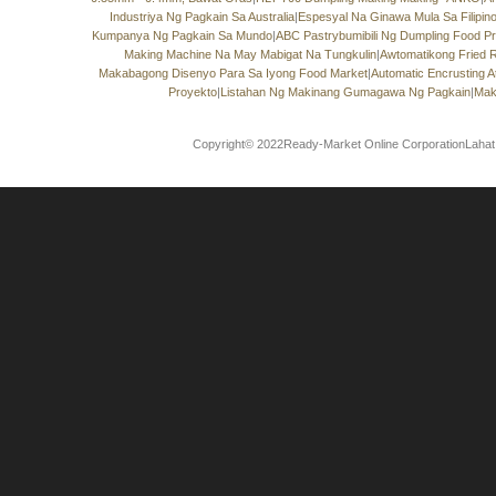
Industriya Ng Pagkain Sa Australia
|
Espesyal Na Ginawa Mula Sa Filipino 
Kumpanya Ng Pagkain Sa Mundo
|
ABC Pastrybumibili Ng Dumpling Food 
Making Machine Na May Mabigat Na Tungkulin
|
Awtomatikong Fried 
Makabagong Disenyo Para Sa Iyong Food Market
|
Automatic Encrusting 
Proyekto
|
Listahan Ng Makinang Gumagawa Ng Pagkain
|
Mak
Copyright© 2022Ready-Market Online CorporationLahat