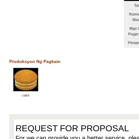
Ta
Nume
Mod
Mga U
Pagpr
Pinop
Produksyon Ng Pagkain
cake