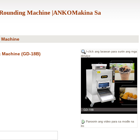
t Rounding Machine |ANKOMakina Sa
g Machine
I-click ang larawan para suriin ang mga
g Machine (GD-18B)
detalye
Panoorin ang video para sa modle na
ito