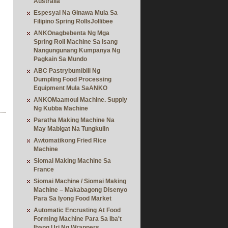
Australia
Espesyal Na Ginawa Mula Sa
Filipino Spring RollsJollibee
ANKOnagbebenta Ng Mga
Spring Roll Machine Sa Isang
Nangungunang Kumpanya Ng
Pagkain Sa Mundo
ABC Pastrybumibili Ng
Dumpling Food Processing
Equipment Mula SaANKO
ANKOMaamoul Machine. Supply
Ng Kubba Machine
Paratha Making Machine Na
May Mabigat Na Tungkulin
Awtomatikong Fried Rice
Machine
Siomai Making Machine Sa
France
Siomai Machine / Siomai Making
Machine – Makabagong Disenyo
Para Sa Iyong Food Market
Automatic Encrusting At Food
Forming Machine Para Sa Iba't
Ibang Uri Ng Wrappers