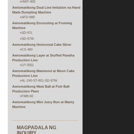
»
HWT-400
Awtomatikong Dual Line Imitation na Hand
Made Dumpling Machine
»
AFD-888
Awtomatikong Encrusting at Forming
Machine
»
SD-97L
»
SD-97W
Awtomatikong Horizontal Cake Slicer
»
CS-480
Awtomatikong Layer at Stuffed Paratha
Production Line
»
LP-3001
Awtomatikong Mammoul at Moon Cake
Production Line
»
AL-240-ST-801-SD-97W
Awtomatikong Meat Ball at Fish Ball
Production Plant
»
FMB-60
Awtomatikong Mini Juicy Bun at Manty
Machine
»
EA-100KA
Awtomatikong Multi Function Sheeting,
Filling, Rolling at Forming Production Line
MAGPADALA NG
Awtomatikong Rice Paper Steaming at
Stuffing Extruding Machine
INQUIRY