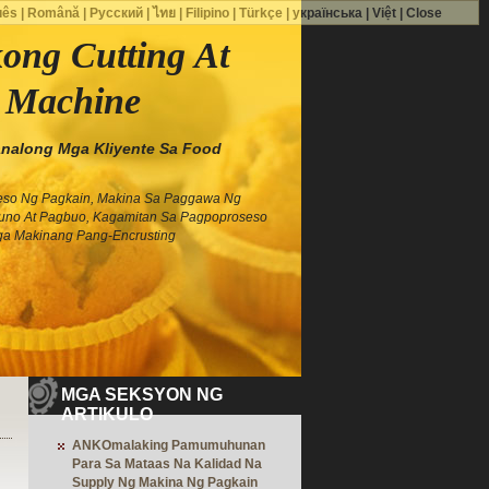
uês
|
Română
|
Русский
|
ไทย
|
Filipino
|
Türkçe
|
українська
|
Việt
|
Close
ong Cutting At
 Machine
along Mga Kliyente Sa Food
eso Ng Pagkain, Makina Sa Paggawa Ng
uno At Pagbuo, Kagamitan Sa Pagpoproseso
ga Makinang Pang-Encrusting
MGA SEKSYON NG
ARTIKULO
ANKOmalaking Pamumuhunan
Para Sa Mataas Na Kalidad Na
Supply Ng Makina Ng Pagkain