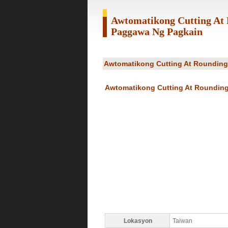
Awtomatikong Cutting A
Paggawa Ng Pagkain
Awtomatikong Cutting At Roundin
Awtomatikong Cutting At Roundin
Lokasyon
Taiwan