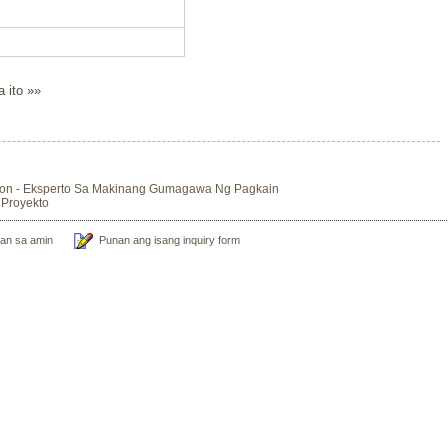
a ito »»
aon - Eksperto Sa Makinang Gumagawa Ng Pagkain
 Proyekto
an sa amin
Punan ang isang inquiry form