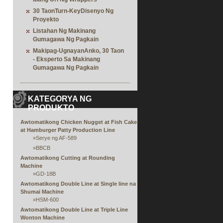
30 TaonTurn-KeyDisenyo Ng
Proyekto
Listahan Ng Makinang
Gumagawa Ng Pagkain
Makipag-UgnayanAnko, 30 Taon
- Eksperto Sa Makinang
Gumagawa Ng Pagkain
KATEGORYA NG
PRODUKTO
Awtomatikong Chicken Nugget at Fish Cake
at Hamburger Patty Production Line
»
Serye ng AF-589
»
BBCB
Awtomatikong Cutting at Rounding
Machine
»
GD-18B
Awtomatikong Double Line at Single line na
Shumai Machine
»
HSM-600
Awtomatikong Double Line at Triple Line
Wonton Machine