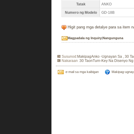
Tatak
ANKO
Numero ng Modelo
GD-18B
Higit pang mga detalye para sa item n
Magpadala ng Inquiry
|
Nangunguna
Susunod:
MakipagAnko -ugnayan Sa , 30 T
Nakaraan :
30 TaonTurn-Key Na Disenyo Ng
e-mail sa mga kaibigan
Makipag-ugnay