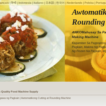
rançais
|
हिन्दी
|
Indonesia
|
Italiano
|
日本語
|
한국어
|
Nederlands
|
Polska
|
Portug
Awtomatik
Rounding
ANKOMahusay Sa Pan
Making Machine
Kagamitan Sa Pagpopros
Pagkain, Makina Ng Pagp
Ng Frozen Na Pagkain, M
ssists a Shoe Seller to Start a Food Business
awa ng Pagkain | Awtomatikong Cutting at Rounding Machine