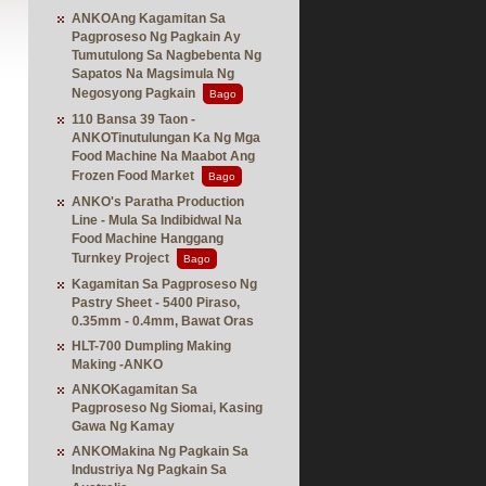
ANKOAng Kagamitan Sa
Pagproseso Ng Pagkain Ay
Tumutulong Sa Nagbebenta Ng
Sapatos Na Magsimula Ng
Negosyong Pagkain
Bago
110 Bansa 39 Taon -
ANKOTinutulungan Ka Ng Mga
Food Machine Na Maabot Ang
Frozen Food Market
Bago
ANKO's Paratha Production
Line - Mula Sa Indibidwal Na
Food Machine Hanggang
Turnkey Project
Bago
Kagamitan Sa Pagproseso Ng
Pastry Sheet - 5400 Piraso,
0.35mm - 0.4mm, Bawat Oras
HLT-700 Dumpling Making
Making -ANKO
ANKOKagamitan Sa
Pagproseso Ng Siomai, Kasing
Gawa Ng Kamay
ANKOMakina Ng Pagkain Sa
Industriya Ng Pagkain Sa