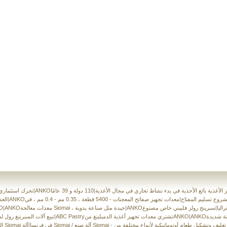
يز الأغذية بائع الأحذية في بدء نشاط تجاري في مجال الأغذية
|
110 دولة و 39 عامًا -ANKO تساعدك آلات
|
ANKOتحرك استثمار
 مشروع تسليم المفتاح
|
معدات تجهيز صفائح المعجنات - 5400 قطعة ، 0.35 مم - 0.4 مم ، في
|
الغ
راليا
|
سبرينج رولز فلبيني خاص مصنوع
|
ANKOمعدات معالجة Siomai ، جيدة مثل صناعة يدوية
|
آلة
انة شديدة
|
ABC Pastryتشتري معدات تجهيز أغذية الدمبلينغ منANKO
|
ANKOتبيع آلات السبرينغ رول
 تغليف وتشكيل طعام أوتوماتيكية لأنواع مختلفة من
آلة صنع Siomai في فرنسا
|
ال