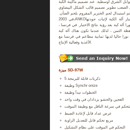
وابل الشرق أوسطية. عند تصميم ماكينة الكبة ،ANKOبعض
 الصعب تطوير تصميم قالب الشكل البيضاوي
م استبدال لحم الخنزير المفروم بلحم الضأن.
في 2003،ANKOتقديم تقرير اختبار آلة الكبة لإثبات جودتها
را آلة كبة بعد رؤية نتائج الاختبار. في فرنسا ،
اهظة الثمن ، لذلك عندما تكون هناك آلة كبة
 ثمانية مطاعم في فرنسا معANKOتعمل معدات تجهيز الأغذية لضمان جودة
الأغذية وفعالية الإنتاج.
ميزة SD-97W
5 ذكريات قابلة للبرمجة
وظيفة Synchr onize
الخطوات تبدأ وظيفة
العجين والحشو يزدادان في وقت واحد
لتحكم في سرعة الناقل مع وظيفة الموقت
عرض عداد قابل لإعادة الضبط
مربع تحكم قابل للتعديل الزاوية
التحكم في الموقت على نظام التشكيل