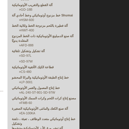
آلة القطع والتقريب الأوتوماتيكية
»
GD-18B
خط مزدوج أوتوماتيكي وخط أحادي آلة Shumai
»
HSM-600
آلة فطيرة باللحم مزدوجة الخط وثلاثية الخط
»
HWT-400
آلة صنع الدمبلينغ الأوتوماتيكية ذات الخط المزدوج
المقلدة يدويًا
»
AFD-888
آلة تشكيل وتشكيل تلقائية
»
SD-97L
»
SD-97W
قطاعة الكيك الأفقية الأوتوماتيكية
»
CS-480
خط إنتاج الطبقة الأوتوماتيكية والبراثا المحشو
»
LP-3001
خط إنتاج المعمول والقمر الأوتوماتيكي
»
AL-240-ST-801-SD-97W
مصنع إنتاج كرات اللحم وكرات السمك الأوتوماتيكي
»
FMB-60
آلة صنع الكعك والمانتى الأوتوماتيكية الصغيرة
»
EA-100KA
خط إنتاج أوتوماتيكي متعدد الوظائف ، تعبئة ، دلفنة
وتشكيل
آلة تبخير ورق الأرز الأوتوماتيكية وحشوها