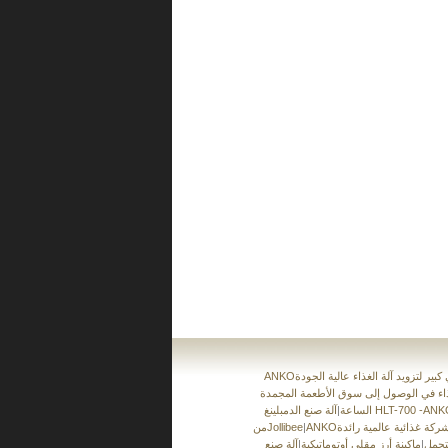
ي كبير لتزويد آلة الغذاء عالية الجودة
ذاء في الوصول إلى سوق الأطعمة المجمدة
 صنع الدمبلينغ HLT-700 -ANKO
الساعة
|
 لشركة غذائية عالمية رائدة
|
منJollibee
تحمل
|
ماكينة أرز مقلي أوتوماتيكية
|