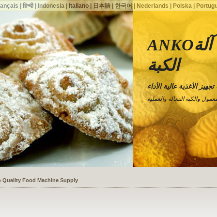
rançais
|
हिन्दी
|
Indonesia
|
Italiano
|
日本語
|
한국어
|
Nederlands
|
Polska
|
Portug
ANKOآلة معمول. توريد آلة
الكبة
معمول والكبة الفعالة والعملية
ssists a Shoe Seller to Start a Food Business