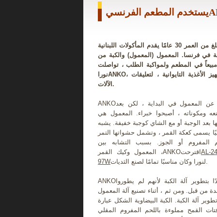
نورا هو مطعم يبلغ من العمر 30 عامًا يقدم المأكولات اللبنانية
 في فرنسا. المعمول (المعمول) والكبة من
 مبيعاً في المطعم ولمواكبة الطلب ، تواصلت
نوراANKO، مورد معدات تجهيز الأغذية التايوانية ، لتعليقات
الآلات.
ANKOلم يعرفوا شيئًا عن المعمول في البداية ، لكن بعد
عه ومكوناته ، أصبحوا خبراء. المعمول هي
ا بعد الوجبة أو مع الشاي كوجبة خفيفة. يشبه
يًا يسمى كعكة القمر ، وتشمل حشواتها التمر
 المفروم أو الجوز. بسبب التشابه بين
AL-2
المعمول وكيك القمر ،ANKOاقترحت
لنورا وكان مناسبًا تمامًا لصنع الثديات.
97W
ANKOكانوا مهتمين جدًا بتطوير آلة الكبة لأنهم لم يطوروا
ة من قبل. ومن ثم ، أثناء تصنيع آلة المعمول ،ANKOكانت
طوير آلة الكبة. الكبة البيضاوية الشكل عبارة
ت القمح مملوءة باللحم المفروم المقلي