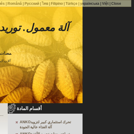
uês
|
Română
|
Русский
|
ไทย
|
Filipino
|
Türkçe
|
українська
|
Việt
|
Close
معدات تجهيز الأغذية عالية الأداء.
آلات ال
أقسام المادة
ANKOتحرك استثماري كبير لتزويد
آلة الغذاء عالية الجودة