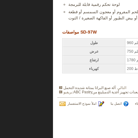
لوحة تحكم رقمية قابلة للبرمجة
لحم المفروم أو معجون السمسم أو قطعة
مواصفات SD-97W
 ملم
طول
 ملم
عرض
لم
ارتفاع
كهرباء
التالي :
آلة صنع البراثا بمتانة شديدة التحمل
بريفيو:
اء
اتصل بنا
املأ نموذج الاستفسار