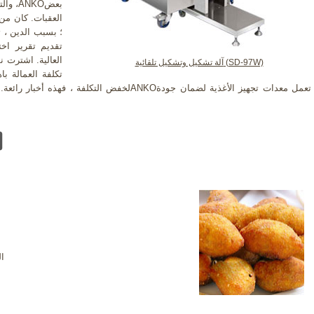
والت
العقبات. كان من
؛ بسبب الدين ، ت
العالية. اشترت نو
آلة تشكيل وتشكيل تلقائية (SD-97W)
تكلفة العمالة ب
لخفض التكلفة ، فهذه أخبار رائعة. نورا حاليا لديها
ا