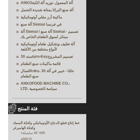
ANKOآلة المعمول. توريد آلة الكبة
آلة صنع البراثا بمتانة شديدة التحمل
ماكينة أرز مقلي أوتوماتيكية
آلة صنع Siomai في فرنسا
آلة Siomai / آلة صنع Siomai - تصميم
مبتكر لسوق الطعام الخاص بك
آلة تغليف وتشكيل طعام أوتوماتيكية
لأنواع مختلفة من الأغلفة
30 سنهturn-Keyتصميم المشروع
قائمة ماكينات صنع الطعام
اتصالAnko، 30 عامًا - خبير في آلة
صنع الطعام
ANKOFOOD MACHINE CO.،
LTD. سياسة الخصوصية
فئة المنتج
خط إنتاج قطع الدجاج الأوتوماتيكي وكعكة السمك
وكعكة الهامبرغر
سلسلة AF-589
»
»
BBCB