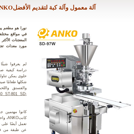
يستخدم المطعم الفرنسيANKOآلة معمول وآلة كبة لتقديم الأفضل
في مواقع مختلفة
المعجنات الأكثر
دراسة كيفية صن
حلوى يمكن تناوله
شكلها طعامًا صين
والفستق واللحم
40 ST-801 SD-
واحد
تعمل أيضًا على ت
عن طبقة من فتا