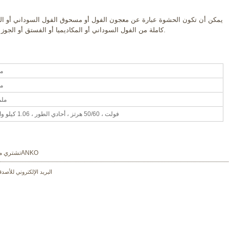
يمكن أن تكون الحشوة عبارة عن معجون الفول أو مسحوق الفول السوداني أو ال
كاملة من الفول السوداني أو المكاديميا أو الفستق أو الجوز أو بيض الطيور أو الفاكهة الصغيرة / التوت.
960
750
1780 م
200 فولت ، 50/60 هرتز ، أحادي الطور ، 1.06 كيلو واط
ABC Pastryتشتري معدات تجهيز أغذية الدمبلينغ منANKO
البريد الإلكتروني للأصدق