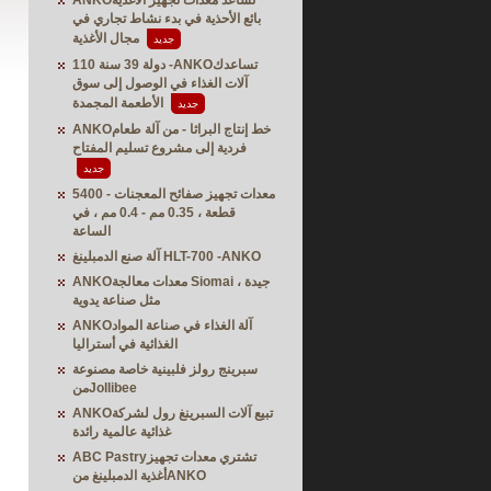
ANKOتساعد معدات تجهيز الأغذية
بائع الأحذية في بدء نشاط تجاري في
مجال الأغذية
جديد
110 دولة 39 سنة -ANKOتساعدك
آلات الغذاء في الوصول إلى سوق
الأطعمة المجمدة
جديد
ANKOخط إنتاج البراثا - من آلة طعام
فردية إلى مشروع تسليم المفتاح
جديد
معدات تجهيز صفائح المعجنات - 5400
قطعة ، 0.35 مم - 0.4 مم ، في
الساعة
آلة صنع الدمبلينغ HLT-700 -ANKO
ANKOمعدات معالجة Siomai ، جيدة
مثل صناعة يدوية
ANKOآلة الغذاء في صناعة المواد
الغذائية في أستراليا
سبرينج رولز فلبينية خاصة مصنوعة
منJollibee
ANKOتبيع آلات السبرينغ رول لشركة
غذائية عالمية رائدة
ABC Pastryتشتري معدات تجهيز
أغذية الدمبلينغ منANKO