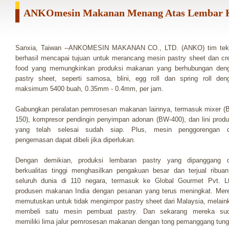
ANKOmesin Makanan Menang Atas Lembar K
Sanxia, ​​Taiwan --ANKOMESIN MAKANAN CO., LTD. (ANKO) tim tek
berhasil mencapai tujuan untuk merancang mesin pastry sheet dan cr
food yang memungkinkan produksi makanan yang berhubungan den
pastry sheet, seperti samosa, blini, egg roll dan spring roll den
maksimum 5400 buah, 0.35mm - 0.4mm, per jam.
Gabungkan peralatan pemrosesan makanan lainnya, termasuk mixer (
150), kompresor pendingin penyimpan adonan (BW-400), dan lini produ
yang telah selesai sudah siap. Plus, mesin penggorengan 
pengemasan dapat dibeli jika diperlukan.
Dengan demikian, produksi lembaran pastry yang dipanggang 
berkualitas tinggi menghasilkan pengakuan besar dan terjual ribuan
seluruh dunia di 110 negara, termasuk ke Global Gourmet Pvt. Lt
produsen makanan India dengan pesanan yang terus meningkat. Mer
memutuskan untuk tidak mengimpor pastry sheet dari Malaysia, melain
membeli satu mesin pembuat pastry. Dan sekarang mereka su
memiliki lima jalur pemrosesan makanan dengan tong pemanggang tung