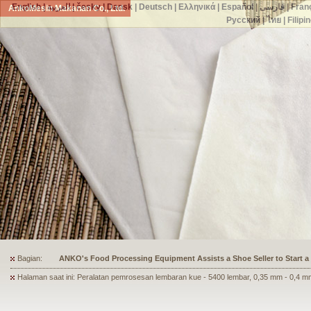
English
|
العربية
|
česky
|
Dansk
|
Deutsch
|
Ελληνικά
|
Español
|
فارسی
|
Fran
AnkoMesin Makanan Co., Ltd.
Русский
|
ไทย
|
Filipi
Bagian:
ANKO's Food Processing Equipment Assists a Shoe Seller to Start 
Halaman saat ini: Peralatan pemrosesan lembaran kue - 5400 lembar, 0,35 mm - 0,4 m