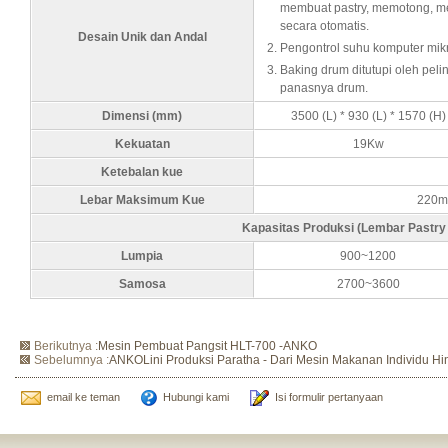
membuat pastry, memotong, m
secara otomatis.
Desain Unik dan Andal
Pengontrol suhu komputer mik
Baking drum ditutupi oleh pel
panasnya drum.
Dimensi (mm)
3500 (L) * 930 (L) * 1570 (H)
Kekuatan
19Kw
Ketebalan kue
Lebar Maksimum Kue
220m
Kapasitas Produksi (Lembar Pastry
Lumpia
900~1200
Samosa
2700~3600
Berikutnya :
Mesin Pembuat Pangsit HLT-700 -ANKO
Sebelumnya :
ANKOLini Produksi Paratha - Dari Mesin Makanan Individu H
email ke teman
Hubungi kami
Isi formulir pertanyaan