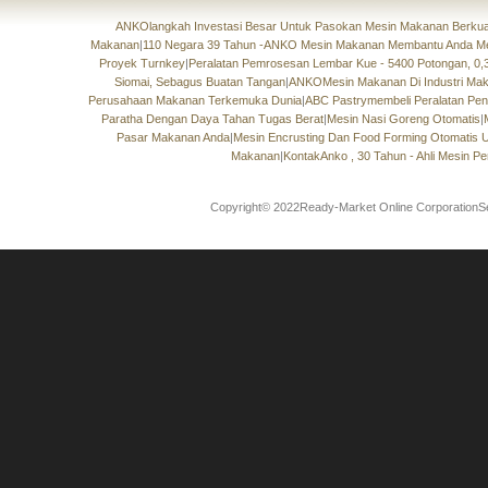
ANKOlangkah Investasi Besar Untuk Pasokan Mesin Makanan Berkual
Makanan
|
110 Negara 39 Tahun -ANKO Mesin Makanan Membantu Anda M
Proyek Turnkey
|
Peralatan Pemrosesan Lembar Kue - 5400 Potongan, 0
Siomai, Sebagus Buatan Tangan
|
ANKOMesin Makanan Di Industri Maka
Perusahaan Makanan Terkemuka Dunia
|
ABC Pastrymembeli Peralatan Pe
Paratha Dengan Daya Tahan Tugas Berat
|
Mesin Nasi Goreng Otomatis
|
Pasar Makanan Anda
|
Mesin Encrusting Dan Food Forming Otomatis 
Makanan
|
KontakAnko , 30 Tahun - Ahli Mesin 
Copyright© 2022Ready-Market Online CorporationS