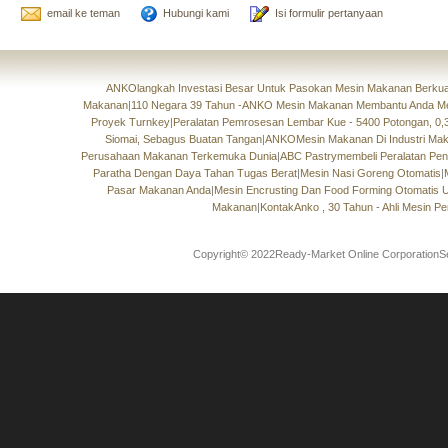
email ke teman
Hubungi kami
Isi formulir pertanyaan
ANKOlangkah Investasi Besar Untuk Pasokan Mesin Makanan Berkual
Makanan
|
110 Negara 39 Tahun -ANKO Mesin Makanan Membantu Anda M
Proyek Turnkey
|
Peralatan Pemrosesan Lembar Kue - 5400 Potongan, 0
Siomai, Sebagus Buatan Tangan
|
ANKOMesin Makanan Di Industri Maka
Perusahaan Makanan Terkemuka Dunia
|
ABC Pastrymembeli Peralatan Pe
Paratha Dengan Daya Tahan Tugas Berat
|
Mesin Nasi Goreng Otomatis
|
Pasar Makanan Anda
|
Mesin Encrusting Dan Food Forming Otomatis 
Makanan
|
KontakAnko , 30 Tahun - Ahli Mesin 
Copyright© 2022Ready-Market Online CorporationS