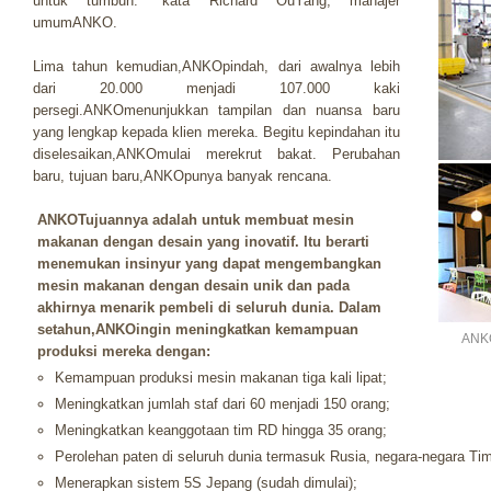
untuk tumbuh." kata Richard OuYang, manajer
umumANKO.
Lima tahun kemudian,ANKOpindah, dari awalnya lebih
dari 20.000 menjadi 107.000 kaki
persegi.ANKOmenunjukkan tampilan dan nuansa baru
yang lengkap kepada klien mereka. Begitu kepindahan itu
diselesaikan,ANKOmulai merekrut bakat. Perubahan
baru, tujuan baru,ANKOpunya banyak rencana.
ANKOTujuannya adalah untuk membuat mesin
makanan dengan desain yang inovatif. Itu berarti
menemukan insinyur yang dapat mengembangkan
mesin makanan dengan desain unik dan pada
akhirnya menarik pembeli di seluruh dunia. Dalam
setahun,ANKOingin meningkatkan kemampuan
ANKO
produksi mereka dengan:
Kemampuan produksi mesin makanan tiga kali lipat;
Meningkatkan jumlah staf dari 60 menjadi 150 orang;
Meningkatkan keanggotaan tim RD hingga 35 orang;
Perolehan paten di seluruh dunia termasuk Rusia, negara-negara Ti
Menerapkan sistem 5S Jepang (sudah dimulai);