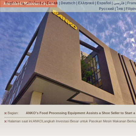
English
|
العربية
|
česky
|
Dansk
|
Deutsch
|
Ελληνικά
|
Español
|
فارسی
|
Fran
AnkoMesin Makanan Co., Ltd.
Русский
|
ไทย
|
Filipi
Bagian:
ANKO's Food Processing Equipment Assists a Shoe Seller to Start 
Halaman saat ini:ANKOLangkah Investasi Besar untuk Pasokan Mesin Makanan Berkual