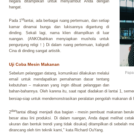
negara ditampilkan untuk menyambut Anda dengan
hangat.
st
Pada 1
lantai, ada berbagai ruang pertemuan, dan setiap
kamar dinamai bunga dan lukisannya digantung di
dinding. Sekali lagi, nama klien ditampilkan di luar
ruangan. (ANKObahkan menyiapkan mushola untuk
pengunjung religi！) Di dalam ruang pertemuan, kaligrafi
Cina di dinding sangat artistik.
Uji Coba Mesin Makanan
Papan
Sebelum pelanggan datang, komunikasi dilakukan melalui
email untuk mendapatkan pemahaman dasar tentang
kebutuhan – makanan yang ingin dibuat pelanggan dan
bahan-bahannya. Oleh karena itu, saat rapat diadakan di lantai 1, sem
bersiap-siap untuk mendemonstrasikan peralatan pengolah makanan di l
dan
2
lantai dibagi menjadi dua bagian - mesin pembuat makanan ber
besar atau lini produksi. Di dalam ruangan, Anda dapat melihat ceta
ukuran dan bentuk trendi yang tidak disukai) ditampilkan di sebelah m
dirancang oleh tim teknik kami," kata Richard OuYang.