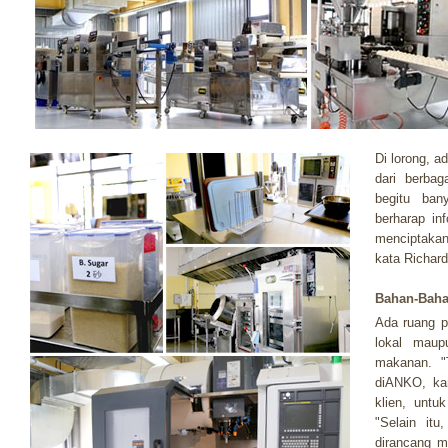
Di lorong, 
dari berbag
begitu ban
berharap in
menciptakan
kata Richard
Bahan-Baha
Ada ruang p
lokal maup
makanan. "T
diANKO, ka
klien, untu
"Selain it
dirancang m