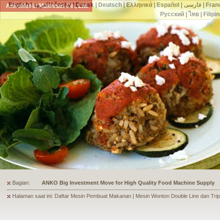
English
|
العربية
|
česky
|
Dansk
|
Deutsch
|
Ελληνικά
|
Español
|
فارسی
|
Fran
AnkoMesin Makanan Co., Ltd.
Русский
|
ไทย
|
Filipi
Bagian:
ANKO's Food Processing Equipment Assists a Shoe Seller to Start 
Halaman saat ini: Daftar Mesin Pembuat Makanan | Mesin Wonton Double Line dan Trip