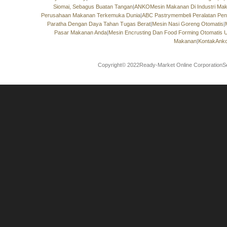
Siomai, Sebagus Buatan Tangan
|
ANKOMesin Makanan Di Industri Maka
Perusahaan Makanan Terkemuka Dunia
|
ABC Pastrymembeli Peralatan Pe
Paratha Dengan Daya Tahan Tugas Berat
|
Mesin Nasi Goreng Otomatis
|
Pasar Makanan Anda
|
Mesin Encrusting Dan Food Forming Otomatis 
Makanan
|
KontakAnko
Copyright© 2022Ready-Market Online CorporationS