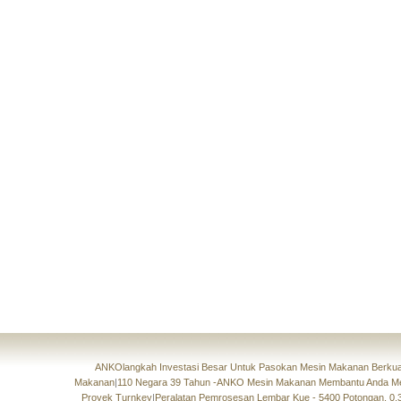
ANKOlangkah Investasi Besar Untuk Pasokan Mesin Makanan Berkual
Makanan
|
110 Negara 39 Tahun -ANKO Mesin Makanan Membantu Anda M
Proyek Turnkey
|
Peralatan Pemrosesan Lembar Kue - 5400 Potongan, 0