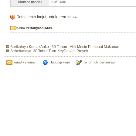
Nomor model
HWT-400
Detail lebih lanjut untuk item ini »»
Kirim Pertanyaan
|
Atas
Berikutnya:
KontakAnko , 30 Tahun - Ahli Mesin Pembuat Makanan
Sebelumnya:
30 TahunTurn-KeyDesain Proyek
email ke teman
Hubungi kami
Isi formulir pertanyaan