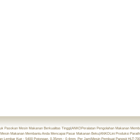
uk Pasokan Mesin Makanan Berkualitas Tinggi
|
ANKOPeralatan Pengolahan Makanan Membant
 Mesin Makanan Membantu Anda Mencapai Pasar Makanan Beku
|
ANKOLini Produksi Parath
an Lembar Kue - 5400 Potongan, 0,35mm - 0,4mm, Per Jam
|
Mesin Pembuat Pangsit HLT-7