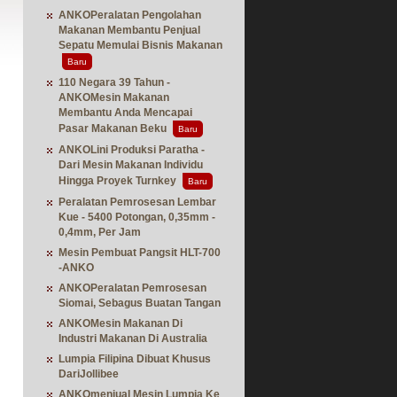
ANKOPeralatan Pengolahan
Makanan Membantu Penjual
Sepatu Memulai Bisnis Makanan
Baru
110 Negara 39 Tahun -
ANKOMesin Makanan
Membantu Anda Mencapai
Pasar Makanan Beku
Baru
ANKOLini Produksi Paratha -
Dari Mesin Makanan Individu
Hingga Proyek Turnkey
Baru
Peralatan Pemrosesan Lembar
Kue - 5400 Potongan, 0,35mm -
0,4mm, Per Jam
Mesin Pembuat Pangsit HLT-700
-ANKO
ANKOPeralatan Pemrosesan
Siomai, Sebagus Buatan Tangan
ANKOMesin Makanan Di
Industri Makanan Di Australia
Lumpia Filipina Dibuat Khusus
DariJollibee
ANKOmenjual Mesin Lumpia Ke