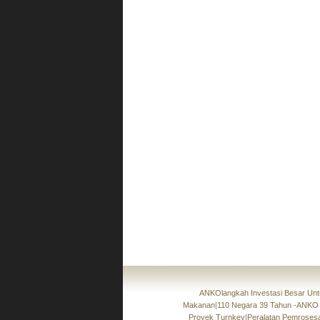
ANKOlangkah Investasi Besar Unt
Makanan
|
110 Negara 39 Tahun -ANKO
Proyek Turnkey
|
Peralatan Pemroses