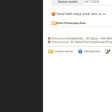
Nomor model
HLT-700XL
Detail lebih lanjut untuk item ini »»
Kirim Pertanyaan
|
Atas
Berikutnya:
KontakAnko , 30 Tahun - Ahli M
Sebelumnya:
30 TahunTurn-KeyDesain Pro
email ke teman
Hubungi kami