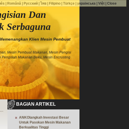
uês
|
Română
|
Русский
|
ไทย
|
Filipino
|
Türkçe
|
українська
|
Việt
|
Close
gisian Dan
k Serbaguna
Memenangkan Klien Mesin Pembuat
nan, Mesin Pembuat Makanan, Mesin Pengisi
n Pengolah Makanan Beku, Mesin Encrusting
BAGIAN ARTIKEL
ANKOlangkah Investasi Besar
Untuk Pasokan Mesin Makanan
Berkualitas Tinggi