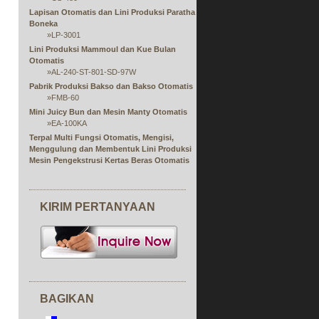
Lapisan Otomatis dan Lini Produksi Paratha
Boneka
»
LP-3001
Lini Produksi Mammoul dan Kue Bulan
Otomatis
»
AL-240-ST-801-SD-97W
Pabrik Produksi Bakso dan Bakso Otomatis
»
FMB-60
Mini Juicy Bun dan Mesin Manty Otomatis
»
EA-100KA
Terpal Multi Fungsi Otomatis, Mengisi,
Menggulung dan Membentuk Lini Produksi
Mesin Pengekstrusi Kertas Beras Otomatis
dan Isian
»
Seri RPS
Lini Produksi Tunggal atau Ganda Otomatis
KIRIM PERTANYAAN
dari Spring Roll Jari Ujung Terbuka
»
FSP
Mesin Lembar Spring Roll dan Samosa
Pastry Otomatis
»
Seri SRP
Mesin Pembungkus Coklat
Lini Produksi Gulungan Eag
»
ER-24
BAGIKAN
Mesin Pengolah Makanan