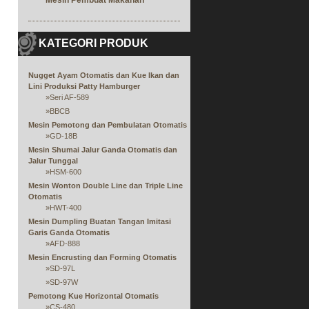
Mesin Pembuat Makanan
KATEGORI PRODUK
Nugget Ayam Otomatis dan Kue Ikan dan
Lini Produksi Patty Hamburger
»
Seri AF-589
»
BBCB
Mesin Pemotong dan Pembulatan Otomatis
»
GD-18B
Mesin Shumai Jalur Ganda Otomatis dan
Jalur Tunggal
»
HSM-600
Mesin Wonton Double Line dan Triple Line
Otomatis
»
HWT-400
Mesin Dumpling Buatan Tangan Imitasi
Garis Ganda Otomatis
»
AFD-888
Mesin Encrusting dan Forming Otomatis
»
SD-97L
»
SD-97W
Pemotong Kue Horizontal Otomatis
»
CS-480