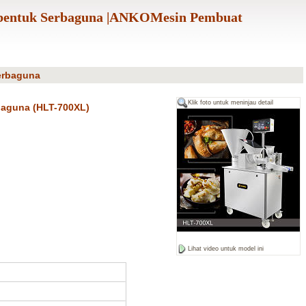
mbentuk Serbaguna |ANKOMesin Pembuat
erbaguna
Klik foto untuk meninjau detail
baguna (HLT-700XL)
Lihat video untuk model ini