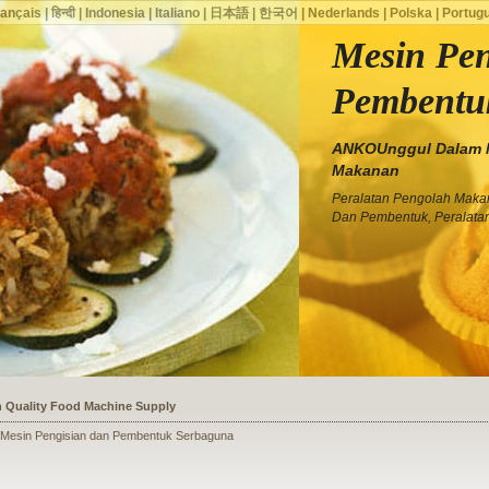
rançais
|
हिन्दी
|
Indonesia
|
Italiano
|
日本語
|
한국어
|
Nederlands
|
Polska
|
Portug
Mesin Pen
Pembentu
ANKOUnggul Dalam 
Makanan
Peralatan Pengolah Maka
Dan Pembentuk, Peralata
ssists a Shoe Seller to Start a Food Business
| Mesin Pengisian dan Pembentuk Serbaguna