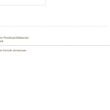
esin Pembuat Makanan
yek
Isi formulir pertanyaan