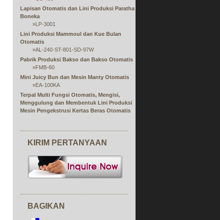
Lapisan Otomatis dan Lini Produksi Paratha
Boneka
»
LP-3001
Lini Produksi Mammoul dan Kue Bulan
Otomatis
»
AL-240-ST-801-SD-97W
Pabrik Produksi Bakso dan Bakso Otomatis
»
FMB-60
Mini Juicy Bun dan Mesin Manty Otomatis
»
EA-100KA
Terpal Multi Fungsi Otomatis, Mengisi,
Menggulung dan Membentuk Lini Produksi
Mesin Pengekstrusi Kertas Beras Otomatis
dan Isian
»
Seri RPS
Lini Produksi Tunggal atau Ganda Otomatis
KIRIM PERTANYAAN
dari Spring Roll Jari Ujung Terbuka
»
FSP
Mesin Lembar Spring Roll dan Samosa
Pastry Otomatis
»
Seri SRP
Mesin Pembungkus Coklat
Lini Produksi Gulungan Eag
»
ER-24
BAGIKAN
Mesin Pengolah Makanan