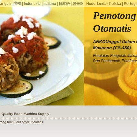
rançais
|
हिन्दी
|
Indonesia
|
Italiano
|
日本語
|
한국어
|
Nederlands
|
Polska
|
Portug
Pemotong 
Otomatis
ANKOUnggul Dalam 
Makanan (CS-480)
Peralatan Pengolah Maka
Dan Pembentuk, Peralata
ssists a Shoe Seller to Start a Food Business
ong Kue Horizontal Otomatis