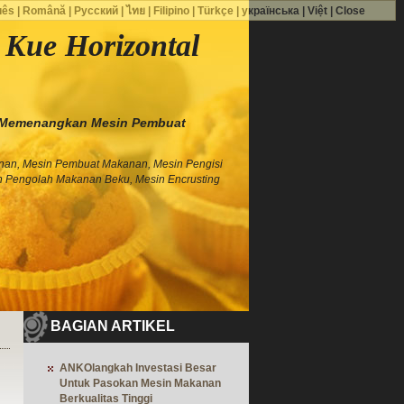
uês
|
Română
|
Русский
|
ไทย
|
Filipino
|
Türkçe
|
українська
|
Việt
|
Close
Kue Horizontal
Memenangkan Mesin Pembuat
nan, Mesin Pembuat Makanan, Mesin Pengisi
n Pengolah Makanan Beku, Mesin Encrusting
BAGIAN ARTIKEL
ANKOlangkah Investasi Besar
Untuk Pasokan Mesin Makanan
Berkualitas Tinggi