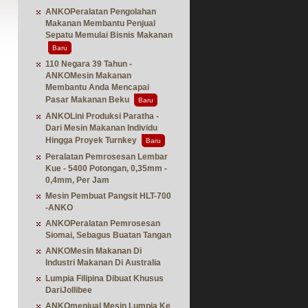
ANKOPeralatan Pengolahan
Makanan Membantu Penjual
Sepatu Memulai Bisnis Makanan
Baru
110 Negara 39 Tahun -
ANKOMesin Makanan
Membantu Anda Mencapai
Pasar Makanan Beku
Baru
ANKOLini Produksi Paratha -
Dari Mesin Makanan Individu
Hingga Proyek Turnkey
Baru
Peralatan Pemrosesan Lembar
Kue - 5400 Potongan, 0,35mm -
0,4mm, Per Jam
Mesin Pembuat Pangsit HLT-700
-ANKO
ANKOPeralatan Pemrosesan
Siomai, Sebagus Buatan Tangan
ANKOMesin Makanan Di
Industri Makanan Di Australia
Lumpia Filipina Dibuat Khusus
DariJollibee
ANKOmenjual Mesin Lumpia Ke