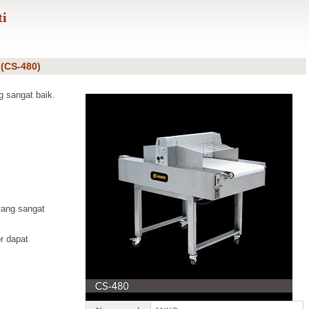
ti
(CS-480)
g sangat baik.
yang sangat
r dapat