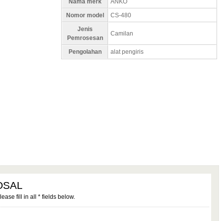
Nama merk
ANKO
Nomor model
CS-480
Jenis
Camilan
Pemrosesan
Pengolahan
alat pengiris