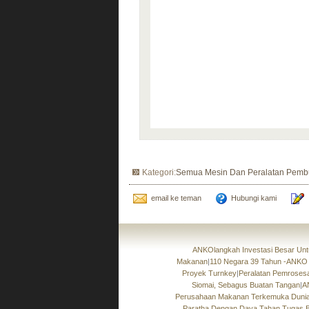
Kategori:
Semua Mesin Dan Peralatan Pemb
email ke teman
Hubungi kami
ANKOlangkah Investasi Besar Unt
Makanan
|
110 Negara 39 Tahun -ANKO
Proyek Turnkey
|
Peralatan Pemroses
Siomai, Sebagus Buatan Tangan
|
A
Perusahaan Makanan Terkemuka Duni
Paratha Dengan Daya Tahan Tugas B