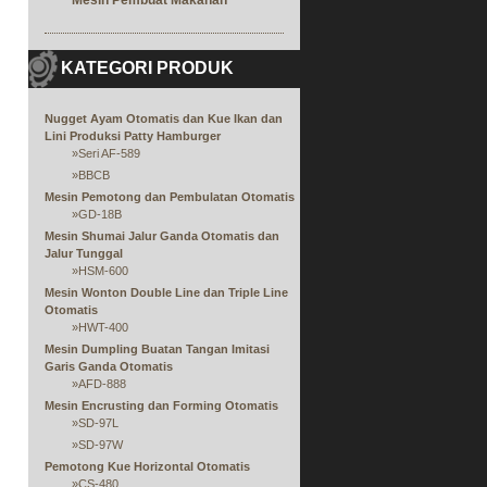
Mesin Pembuat Makanan
KATEGORI PRODUK
Nugget Ayam Otomatis dan Kue Ikan dan
Lini Produksi Patty Hamburger
»
Seri AF-589
»
BBCB
Mesin Pemotong dan Pembulatan Otomatis
»
GD-18B
Mesin Shumai Jalur Ganda Otomatis dan
Jalur Tunggal
»
HSM-600
Mesin Wonton Double Line dan Triple Line
Otomatis
»
HWT-400
Mesin Dumpling Buatan Tangan Imitasi
Garis Ganda Otomatis
»
AFD-888
Mesin Encrusting dan Forming Otomatis
»
SD-97L
»
SD-97W
Pemotong Kue Horizontal Otomatis
»
CS-480