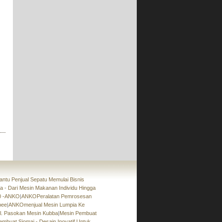
Otomatis
»
Seri SRPF
Lini Produksi Lumpia
»
SR-24
Jenis Meja Mesin Pencetakan dan
Pembentuk Otomatis
»
SD-97SS
»
SD-97W+STA-360
u Penjual Sepatu Memulai Bisnis
a - Dari Mesin Makanan Individu Hingga
00 -ANKO
|
ANKOPeralatan Pemrosesan
bee
|
ANKOmenjual Mesin Lumpia Ke
 Pasokan Mesin Kubba
|
Mesin Pembuat
embuat Siomai - Desain Inovatif Untuk