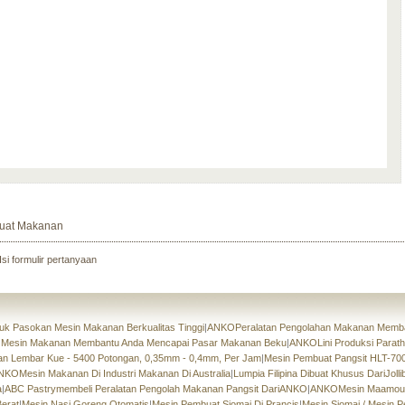
uat Makanan
Isi formulir pertanyaan
uk Pasokan Mesin Makanan Berkualitas Tinggi
|
ANKOPeralatan Pengolahan Makanan Membant
 Mesin Makanan Membantu Anda Mencapai Pasar Makanan Beku
|
ANKOLini Produksi Parath
an Lembar Kue - 5400 Potongan, 0,35mm - 0,4mm, Per Jam
|
Mesin Pembuat Pangsit HLT-7
NKOMesin Makanan Di Industri Makanan Di Australia
|
Lumpia Filipina Dibuat Khusus DariJolli
a
|
ABC Pastrymembeli Peralatan Pengolah Makanan Pangsit DariANKO
|
ANKOMesin Maamoul.
erat
|
Mesin Nasi Goreng Otomatis
|
Mesin Pembuat Siomai Di Prancis
|
Mesin Siomai / Mesin P