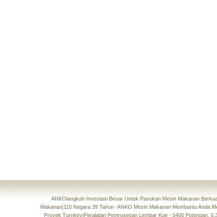
ANKOlangkah Investasi Besar Untuk Pasokan Mesin Makanan Berkual
Makanan
|
110 Negara 39 Tahun -ANKO Mesin Makanan Membantu Anda M
Proyek Turnkey
|
Peralatan Pemrosesan Lembar Kue - 5400 Potongan, 0