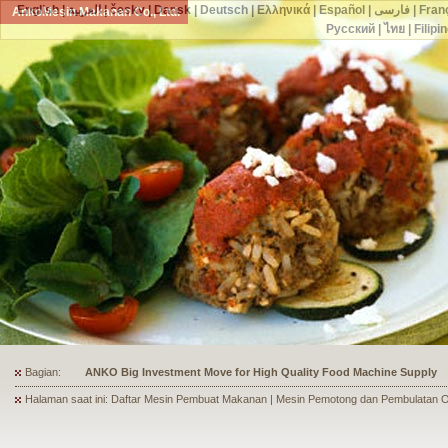
English
|
العربية
|
česky
|
Dansk
|
Deutsch
|
Ελληνικά
|
Español
|
فارسی
|
Fran
AnkoMesin Makanan Co., Ltd.
Русский
|
ไทย
|
Filipi
Bagian:
ANKO's Food Processing Equipment Assists a Shoe Seller to Start 
Halaman saat ini: Daftar Mesin Pembuat Makanan | Mesin Pemotong dan Pembulatan O