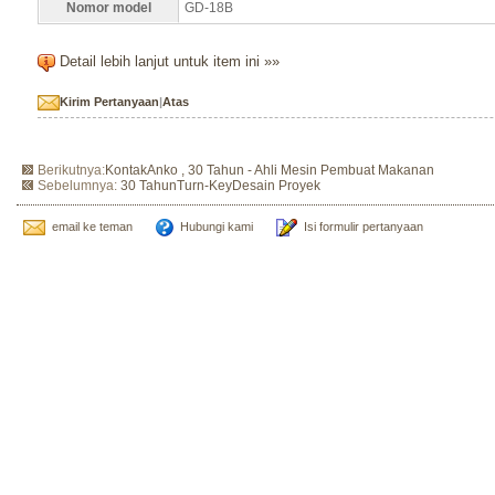
Nomor model
GD-18B
Detail lebih lanjut untuk item ini »»
Kirim Pertanyaan
|
Atas
Berikutnya:
KontakAnko , 30 Tahun - Ahli Mesin Pembuat Makanan
Sebelumnya:
30 TahunTurn-KeyDesain Proyek
email ke teman
Hubungi kami
Isi formulir pertanyaan