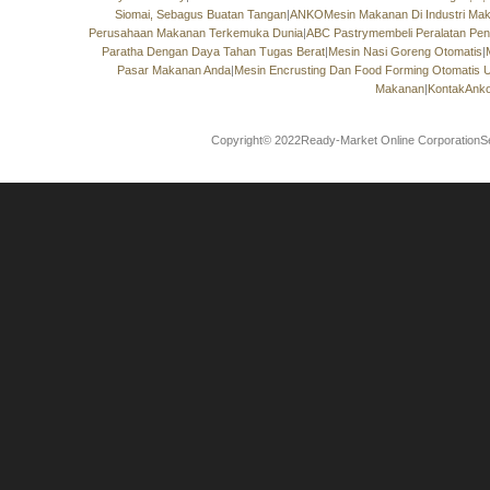
Siomai, Sebagus Buatan Tangan
|
ANKOMesin Makanan Di Industri Maka
Perusahaan Makanan Terkemuka Dunia
|
ABC Pastrymembeli Peralatan Pe
Paratha Dengan Daya Tahan Tugas Berat
|
Mesin Nasi Goreng Otomatis
|
Pasar Makanan Anda
|
Mesin Encrusting Dan Food Forming Otomatis 
Makanan
|
KontakAnko
Copyright© 2022Ready-Market Online CorporationS