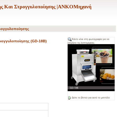
ς Και Στρογγυλοποίησης |ANKOΜηχανή
ρογγυλοποίησης
Κάντε κλικ στη φωτογραφία για να
ρογγυλοποίησης (GD-18B)
ελέγξετε τις λεπτομέρειες
Δείτε το βίντεο για αυτό το μοντέλο