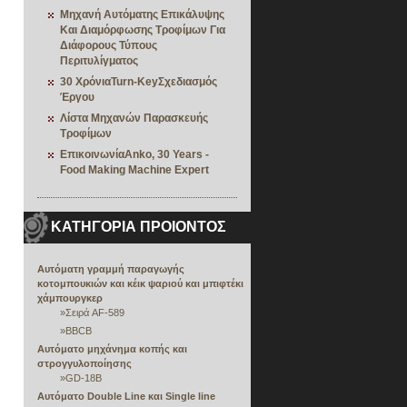
Μηχανή Αυτόματης Επικάλυψης
Και Διαμόρφωσης Τροφίμων Για
Διάφορους Τύπους
Περιτυλίγματος
30 ΧρόνιαTurn-KeyΣχεδιασμός
Έργου
Λίστα Μηχανών Παρασκευής
Τροφίμων
ΕπικοινωνίαAnko, 30 Years -
Food Making Machine Expert
ΚΑΤΗΓΟΡΙΑ ΠΡΟΙΟΝΤΟΣ
Αυτόματη γραμμή παραγωγής
κοτομπουκιών και κέικ ψαριού και μπιφτέκι
χάμπουργκερ
»
Σειρά AF-589
»
BBCB
Αυτόματο μηχάνημα κοπής και
στρογγυλοποίησης
»
GD-18B
Αυτόματο Double Line και Single line