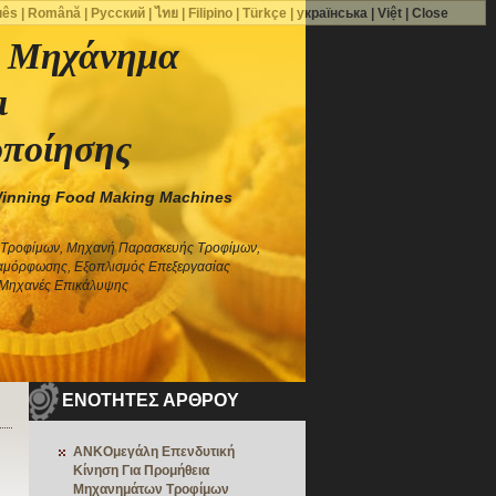
uês
|
Română
|
Русский
|
ไทย
|
Filipino
|
Türkçe
|
українська
|
Việt
|
Close
 Μηχάνημα
ι
οποίησης
Winning Food Making Machines
 Τροφίμων, Μηχανή Παρασκευής Τροφίμων,
αμόρφωσης, Εξοπλισμός Επεξεργασίας
 Μηχανές Επικάλυψης
ΕΝΟΤΗΤΕΣ ΑΡΘΡΟΥ
ANKOμεγάλη Επενδυτική
Κίνηση Για Προμήθεια
Μηχανημάτων Τροφίμων