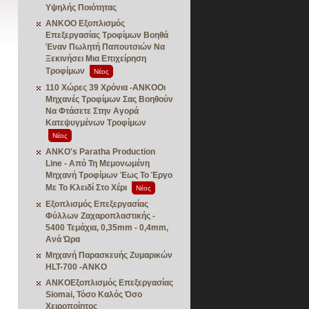
Υψηλής Ποιότητας
ANKOΟ Εξοπλισμός
Επεξεργασίας Τροφίμων Βοηθά
Έναν Πωλητή Παπουτσιών Να
Ξεκινήσει Μια Επιχείρηση
Τροφίμων
Νέος
110 Χώρες 39 Χρόνια -ANKOΟι
Μηχανές Τροφίμων Σας Βοηθούν
Να Φτάσετε Στην Αγορά
Κατεψυγμένων Τροφίμων
Νέος
ANKO's Paratha Production
Line - Από Τη Μεμονωμένη
Μηχανή Τροφίμων Έως Το Έργο
Με Το Κλειδί Στο Χέρι
Νέος
Εξοπλισμός Επεξεργασίας
Φύλλων Ζαχαροπλαστικής -
5400 Τεμάχια, 0,35mm - 0,4mm,
Ανά Ώρα
Μηχανή Παρασκευής Ζυμαρικών
HLT-700 -ANKO
ANKOΕξοπλισμός Επεξεργασίας
Siomai, Τόσο Καλός Όσο
Χειροποίητος