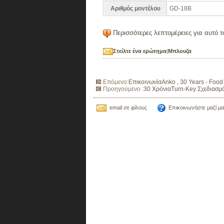
Αριθμός μοντέλου
GD-18B
Περισσότερες λεπτομέρειες για αυτό το
Στείλτε ένα ερώτημα
|
Μπλουζα
Επόμενο:
ΕπικοινωνίαAnko , 30 Years - Foo
Προηγούμενο :
30 ΧρόνιαTurn-Key Σχεδιασμ
email σε φίλους
Επικοινωνήστε μαζί μα