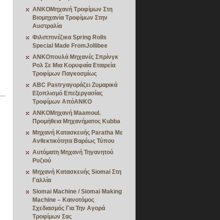
ANKOΜηχανή Τροφίμων Στη
Βιομηχανία Τροφίμων Στην
Αυστραλία
Φιλιππινέζικα Spring Rolls
Special Made FromJollibee
ANKOπουλά Μηχανές Σπρίνγκ
Ρολ Σε Μια Κορυφαία Εταιρεία
Τροφίμων Παγκοσμίως
ABC Pastryαγοράζει Ζυμαρικά
Εξοπλισμό Επεξεργασίας
Τροφίμων ΑπόANKO
ANKOΜηχανή Maamoul.
Προμήθεια Μηχανήματος Kubba
Μηχανή Κατασκευής Paratha Με
Ανθεκτικότητα Βαρέως Τύπου
Αυτόματη Μηχανή Τηγανητού
Ρυζιού
Μηχανή Κατασκευής Siomai Στη
Γαλλία
Siomai Machine / Siomai Making
Machine – Καινοτόμος
Σχεδιασμός Για Την Αγορά
Τροφίμων Σας