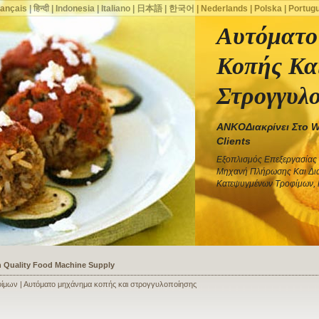
rançais
|
हिन्दी
|
Indonesia
|
Italiano
|
日本語
|
한국어
|
Nederlands
|
Polska
|
Portug
Αυτόματο
Κοπής Κα
Στρογγυλ
ANKOΔιακρίνει Στο 
Clients
Εξοπλισμός Επεξεργασίας
Μηχανή Πλήρωσης Και Δι
Κατεψυγμένων Τροφίμων,
ssists a Shoe Seller to Start a Food Business
ίμων | Αυτόματο μηχάνημα κοπής και στρογγυλοποίησης