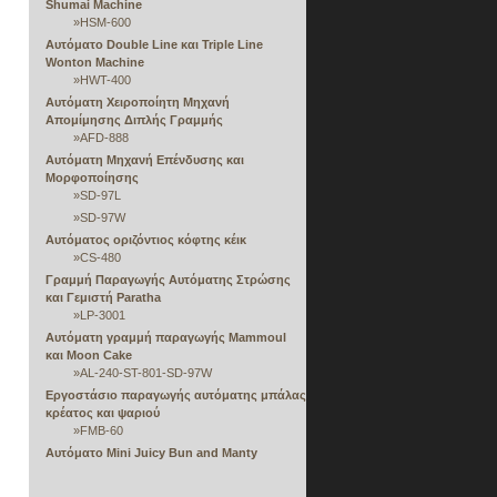
Shumai Machine
»
HSM-600
Αυτόματο Double Line και Triple Line
Wonton Machine
»
HWT-400
Αυτόματη Χειροποίητη Μηχανή
Απομίμησης Διπλής Γραμμής
»
AFD-888
Αυτόματη Μηχανή Επένδυσης και
Μορφοποίησης
»
SD-97L
»
SD-97W
Αυτόματος οριζόντιος κόφτης κέικ
»
CS-480
Γραμμή Παραγωγής Αυτόματης Στρώσης
και Γεμιστή Paratha
»
LP-3001
Αυτόματη γραμμή παραγωγής Mammoul
και Moon Cake
»
AL-240-ST-801-SD-97W
Εργοστάσιο παραγωγής αυτόματης μπάλας
κρέατος και ψαριού
»
FMB-60
Αυτόματο Mini Juicy Bun and Manty
Machine
»
ΕΑ-100ΚΑ