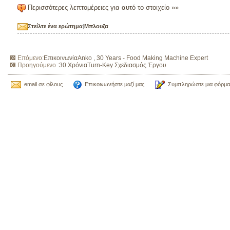
Περισσότερες λεπτομέρειες για αυτό το στοιχείο »»
Στείλτε ένα ερώτημα
|
Μπλουζα
Επόμενο:
ΕπικοινωνίαAnko , 30 Years - Food Making Machine Expert
Προηγούμενο :
30 ΧρόνιαTurn-Key Σχεδιασμός Έργου
email σε φίλους
Επικοινωνήστε μαζί μας
Συμπληρώστε μια φόρμα