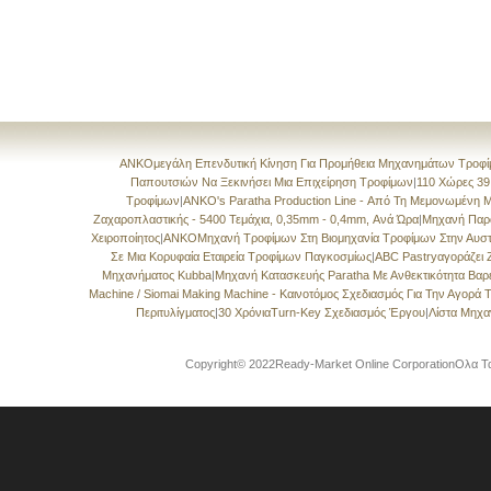
ANKOμεγάλη Επενδυτική Κίνηση Για Προμήθεια Μηχανημάτων Τροφί
Παπουτσιών Να Ξεκινήσει Μια Επιχείρηση Τροφίμων
|
110 Χώρες 39
Τροφίμων
|
ANKO's Paratha Production Line - Από Τη Μεμονωμένη 
Ζαχαροπλαστικής - 5400 Τεμάχια, 0,35mm - 0,4mm, Ανά Ώρα
|
Μηχανή Παρ
Χειροποίητος
|
ANKOΜηχανή Τροφίμων Στη Βιομηχανία Τροφίμων Στην Αυστ
Σε Μια Κορυφαία Εταιρεία Τροφίμων Παγκοσμίως
|
ABC Pastryαγοράζει
Μηχανήματος Kubba
|
Μηχανή Κατασκευής Paratha Με Ανθεκτικότητα Βα
Machine / Siomai Making Machine - Καινοτόμος Σχεδιασμός Για Την Αγορά
Περιτυλίγματος
|
30 ΧρόνιαTurn-Key Σχεδιασμός Έργου
|
Λίστα Μηχ
Copyright© 2022Ready-Market Online CorporationΟλα Τα 