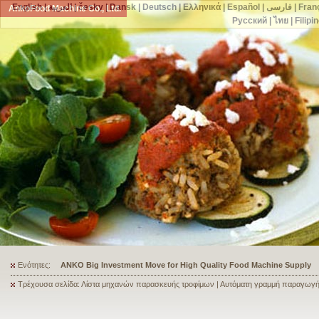
English
|
العربية
|
česky
|
Dansk
|
Deutsch
|
Ελληνικά
|
Español
|
فارسی
|
Fran
AnkoFood Machine Co., Ltd.
Русский
|
ไทย
|
Filipi
Ενότητες:
ANKO's Food Processing Equipment Assists a Shoe Seller to Start 
Τρέχουσα σελίδα: Λίστα μηχανών παρασκευής τροφίμων | Αυτόματη γραμμή παραγωγής