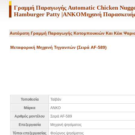
Γραμμή Παραγωγής Automatic Chicken Nugge
Hamburger Patty |ANKOΜηχανή Παρασκευής
Αυτόματη Γραμμή Παραγωγής Κοτομπουκιών Και Κέικ Ψαριο
Μεταφορική Μηχανή Τηγανιτών (Σειρά AF-589)
Τοποθεσία
Ταϊβάν
Μάρκα
ANKO
Αριθμός μοντέλου
Σειρά AF-589
Επεξεργασία
Μηχανή ψησίματος
Τύποι επεξεργασίας
Φούρνος ψησίματος