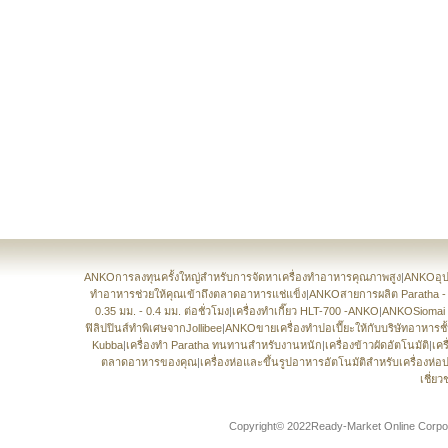
ANKOการลงทุนครั้งใหญ่สำหรับการจัดหาเครื่องทำอาหารคุณภาพสูง
|
ANKOอุปก
ทำอาหารช่วยให้คุณเข้าถึงตลาดอาหารแช่แข็ง
|
ANKOสายการผลิต Paratha -
0.35 มม. - 0.4 มม. ต่อชั่วโมง
|
เครื่องทำเกี๊ยว HLT-700 -ANKO
|
ANKOSiomai 
ฟิลิปปินส์ทำพิเศษจากJollibee
|
ANKOขายเครื่องทำปอเปี๊ยะให้กับบริษัทอาหาร
Kubba
|
เครื่องทำ Paratha ทนทานสำหรับงานหนัก
|
เครื่องข้าวผัดอัตโนมัติ
|
เคร
ตลาดอาหารของคุณ
|
เครื่องห่อและขึ้นรูปอาหารอัตโนมัติสำหรับเครื่องห่
เชี่ย
Copyright© 2022Ready-Market Online Corpora