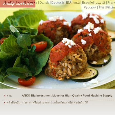
English
|
العربية
|
česky
|
Dansk
|
Deutsch
|
Ελληνικά
|
Español
|
فارسی
|
Fran
Ankoฟู้ด แมชชีน บจก.
Русский
|
ไทย
|
Filipi
ส่วน:
ANKO's Food Processing Equipment Assists a Shoe Seller to Start 
หน้าปัจจุบัน: รายการเครื่องทำอาหาร | เครื่องตัดและปัดเศษอัตโนมัติ