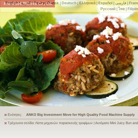
English
|
العربية
|
česky
|
Dansk
|
Deutsch
|
Ελληνικά
|
Español
|
فارسی
|
Fran
AnkoFood Machine Co., Ltd.
Русский
|
ไทย
|
Filipi
Ενότητες:
ANKO's Food Processing Equipment Assists a Shoe Seller to Start 
Τρέχουσα σελίδα: Λίστα μηχανών παρασκευής τροφίμων | Αυτόματο Mini Juicy Bun an