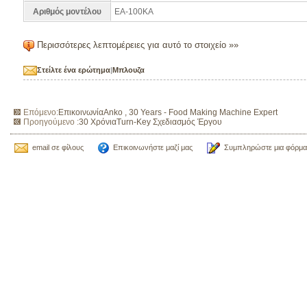
Αριθμός μοντέλου
ΕΑ-100ΚΑ
Περισσότερες λεπτομέρειες για αυτό το στοιχείο »»
Στείλτε ένα ερώτημα
|
Μπλουζα
Επόμενο:
ΕπικοινωνίαAnko , 30 Years - Food Making Machine Expert
Προηγούμενο :
30 ΧρόνιαTurn-Key Σχεδιασμός Έργου
email σε φίλους
Επικοινωνήστε μαζί μας
Συμπληρώστε μια φόρμα