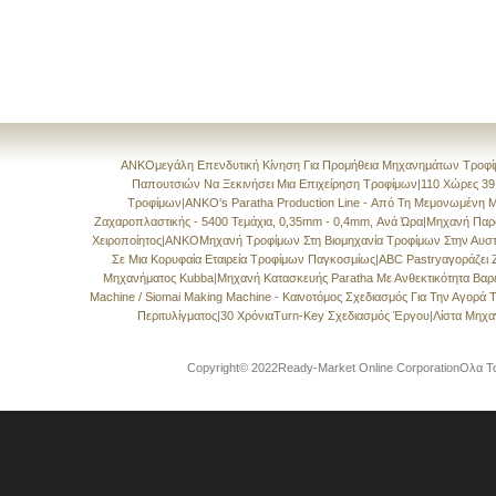
ANKOμεγάλη Επενδυτική Κίνηση Για Προμήθεια Μηχανημάτων Τροφί
Παπουτσιών Να Ξεκινήσει Μια Επιχείρηση Τροφίμων
|
110 Χώρες 39
Τροφίμων
|
ANKO's Paratha Production Line - Από Τη Μεμονωμένη 
Ζαχαροπλαστικής - 5400 Τεμάχια, 0,35mm - 0,4mm, Ανά Ώρα
|
Μηχανή Παρ
Χειροποίητος
|
ANKOΜηχανή Τροφίμων Στη Βιομηχανία Τροφίμων Στην Αυστ
Σε Μια Κορυφαία Εταιρεία Τροφίμων Παγκοσμίως
|
ABC Pastryαγοράζει
Μηχανήματος Kubba
|
Μηχανή Κατασκευής Paratha Με Ανθεκτικότητα Βα
Machine / Siomai Making Machine - Καινοτόμος Σχεδιασμός Για Την Αγορά
Περιτυλίγματος
|
30 ΧρόνιαTurn-Key Σχεδιασμός Έργου
|
Λίστα Μηχ
Copyright© 2022Ready-Market Online CorporationΟλα Τα 