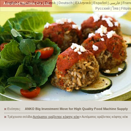
English
|
العربية
|
česky
|
Dansk
|
Deutsch
|
Ελληνικά
|
Español
|
فارسی
|
Fran
AnkoFood Machine Co., Ltd.
Русский
|
ไทย
|
Filipi
Ενότητες:
ANKO's Food Processing Equipment Assists a Shoe Seller to Start 
Τρέχουσα σελίδα:
Αυτόματος οριζόντιος κόφτης κέικ
» Αυτόματος οριζόντιος κόφτης κέικ