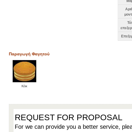
Μά
Αρι
μοντ
Τύ
επεξερ
Επεξε
Παραγωγή Φαγητού
Κέικ