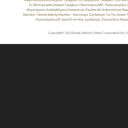
Χειροποίητος
|
ANKOΜηχανή Τροφίμων Στη Βιομηχανία Τροφίμων Στην Αυστ
Σε Μια Κορυφαία Εταιρεία Τροφίμων Παγκοσμίως
|
ABC Pastryαγοράζει
Μηχανήματος Kubba
|
Μηχανή Κατασκευής Paratha Με Ανθεκτικότητα Βα
Machine / Siomai Making Machine - Καινοτόμος Σχεδιασμός Για Την Αγορά
Περιτυλίγματος
|
30 ΧρόνιαTurn-Key Σχεδιασμός Έργου
|
Λίστα Μηχ
Copyright© 2022Ready-Market Online CorporationΟλα Τα 