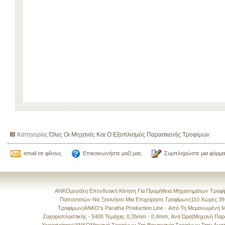
Κατηγορίες:
Όλες Οι Μηχανές Και Ο Εξοπλισμός Παρασκευής Τροφίμων
email σε φίλους
Επικοινωνήστε μαζί μας
Συμπληρώστε μια φόρμα
ANKOμεγάλη Επενδυτική Κίνηση Για Προμήθεια Μηχανημάτων Τροφί
Παπουτσιών Να Ξεκινήσει Μια Επιχείρηση Τροφίμων
|
110 Χώρες 39
Τροφίμων
|
ANKO's Paratha Production Line - Από Τη Μεμονωμένη 
Ζαχαροπλαστικής - 5400 Τεμάχια, 0,35mm - 0,4mm, Ανά Ώρα
|
Μηχανή Παρ