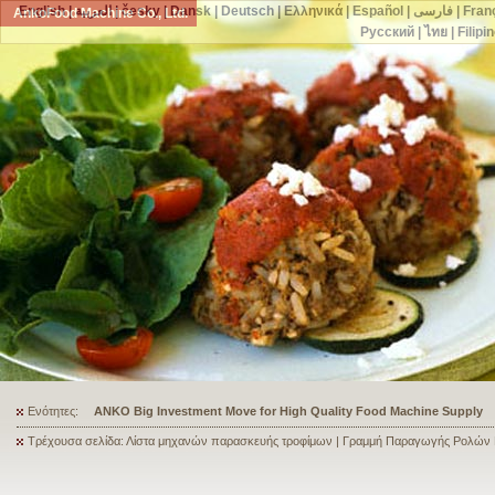
English
|
العربية
|
česky
|
Dansk
|
Deutsch
|
Ελληνικά
|
Español
|
فارسی
|
Fran
AnkoFood Machine Co., Ltd.
Русский
|
ไทย
|
Filipi
Ενότητες:
ANKO's Food Processing Equipment Assists a Shoe Seller to Start 
Τρέχουσα σελίδα: Λίστα μηχανών παρασκευής τροφίμων | Γραμμή Παραγωγής Ρολών