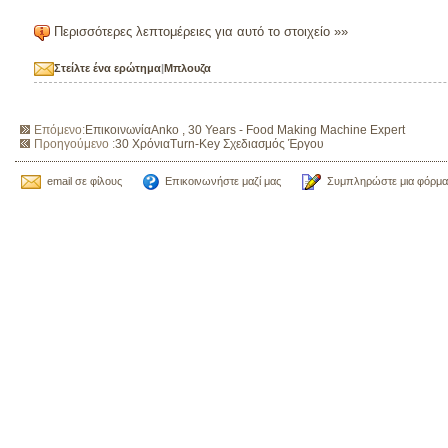
Περισσότερες λεπτομέρειες για αυτό το στοιχείο »»
Στείλτε ένα ερώτημα
|
Μπλουζα
Επόμενο:
ΕπικοινωνίαAnko , 30 Years - Food Making Machine Expert
Προηγούμενο :
30 ΧρόνιαTurn-Key Σχεδιασμός Έργου
email σε φίλους
Επικοινωνήστε μαζί μας
Συμπληρώστε μια φόρμα