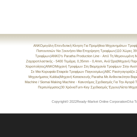
ANKOμεγάλη Επενδυτική Κίνηση Για Προμήθεια Μηχανημάτων Τροφί
Παπουτσιών Να Ξεκινήσει Μια Επιχείρηση Τροφίμων
|
110 Χώρες 39
Τροφίμων
|
ANKO's Paratha Production Line - Από Τη Μεμονωμένη 
Ζαχαροπλαστικής - 5400 Τεμάχια, 0,35mm - 0,4mm, Ανά Ώρα
|
Μηχανή Παρ
Χειροποίητος
|
ANKOΜηχανή Τροφίμων Στη Βιομηχανία Τροφίμων Στην Αυστ
Σε Μια Κορυφαία Εταιρεία Τροφίμων Παγκοσμίως
|
ABC Pastryαγοράζει
Μηχανήματος Kubba
|
Μηχανή Κατασκευής Paratha Με Ανθεκτικότητα Βα
Machine / Siomai Making Machine - Καινοτόμος Σχεδιασμός Για Την Αγορά
Περιτυλίγματος
|
30 ΧρόνιαTurn-Key Σχεδιασμός Έργου
|
Λίστα Μηχ
Copyright© 2022Ready-Market Online CorporationΟλα Τα 