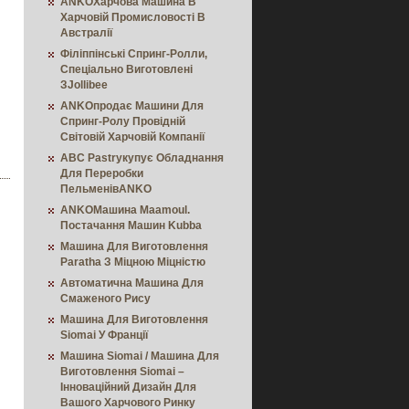
ANKOХарчова Машина В
Харчовій Промисловості В
Австралії
Філіппінські Спринг-Ролли,
Спеціально Виготовлені
ЗJollibee
ANKOпродає Машини Для
Спринг-Ролу Провідній
Світовій Харчовій Компанії
ABC Pastryкупує Обладнання
Для Переробки
ПельменівANKO
ANKOМашина Maamoul.
Постачання Машин Kubba
Машина Для Виготовлення
Paratha З Міцною Міцністю
Автоматична Машина Для
Смаженого Рису
Машина Для Виготовлення
Siomai У Франції
Машина Siomai / Машина Для
Виготовлення Siomai –
Інноваційний Дизайн Для
Вашого Харчового Ринку