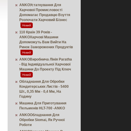
ANKOУстаткування Для
Харчової Промисловості
Допомагає Продавцю Взуття
Розпочати Харчовий Бізнес
Новий
110 Країн 39 Років -
ANKOХарчові Машини
Допоможуть Вам Вийти На
Ринок Заморожених Продуктів
Новий
ANKOВиробнича Лінія Paratha
- Від Індивідуальної Харчової
Машини До Проекту Під Ключ
Новий
Обладнання Для Обробки
Кондитерських Листів - 5400
Шт., 0,35 Мм - 0,4 Мм, На
Годину
Машина Для Приготування
Пельменів HLT-700 -ANKO
ANKOОбладнання Для
Обробки Siomai, Як Ручної
Роботи