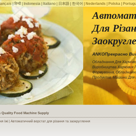
rançais
|
हिन्दी
|
Indonesia
|
Italiano
|
日本語
|
한국어
|
Nederlands
|
Polska
|
Portug
Автомат
Для Різа
Заокругл
ANKOПрекрасно Виг
Обладнання Для Харчово
Виробництва Харчових 
Формування, Обладнанн
Продуктів, Машини Для 
ssists a Shoe Seller to Start a Food Business
я їжі | Автоматичний верстат для різання та заокруглення