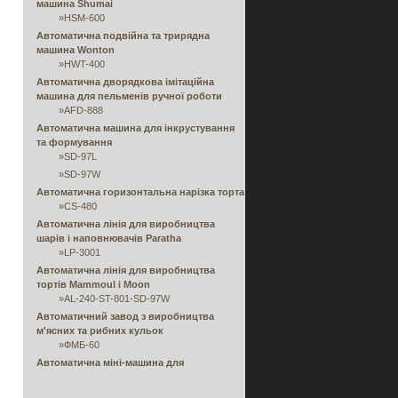
машина Shumai
»
HSM-600
Автоматична подвійна та трирядна
машина Wonton
»
HWT-400
Автоматична дворядкова імітаційна
машина для пельменів ручної роботи
»
AFD-888
Автоматична машина для інкрустування
та формування
»
SD-97L
»
SD-97W
Автоматична горизонтальна нарізка торта
»
CS-480
Автоматична лінія для виробництва
шарів і наповнювачів Paratha
»
LP-3001
Автоматична лінія для виробництва
тортів Mammoul і Moon
»
AL-240-ST-801-SD-97W
Автоматичний завод з виробництва
м'ясних та рибних кульок
»
ФМБ-60
Автоматична міні-машина для
приготування соковитих булочок і манти
»
ЕА-100КА