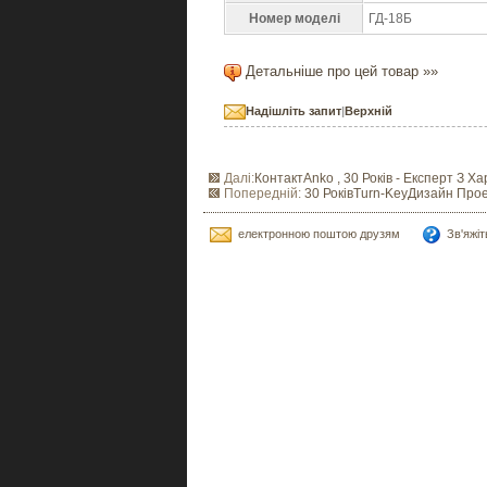
Номер моделі
ГД-18Б
Детальніше про цей товар »»
Надішліть запит
|
Верхній
Далі:
КонтактAnko , 30 Років - Експерт З 
Попередній:
30 РоківTurn-KeyДизайн Прое
електронною поштою друзям
Зв'яжі