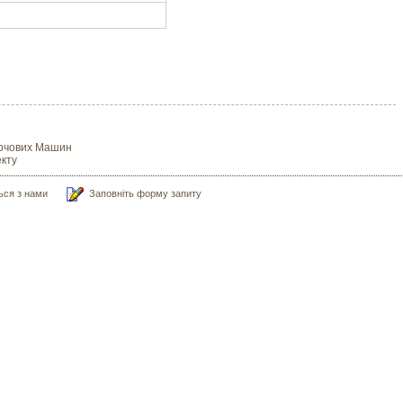
Харчових Машин
кту
ться з нами
Заповніть форму запиту