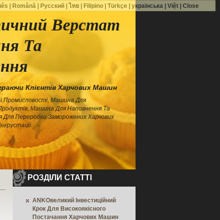
uês
|
Română
|
Русский
|
ไทย
|
Filipino
|
Türkçe
|
українська
|
Việt
|
Close
ичний Верстат
ння Та
ення
раючи Клієнтів Харчових Машин
ї Промисловості, Машина Для
Продуктів, Машина Для Наповнення Та
я Для Переробки Заморожених Харчових
Інкрустації
РОЗДІЛИ СТАТТІ
ANKOвеликий Інвестиційний
Крок Для Високоякісного
Постачання Харчових Машин