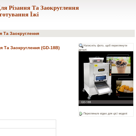
ля Різання Та Заокруглення
отування Їжі
я Та Заокруглення
Натисніть фото, щоб переглянути
я Та Заокруглення (GD-18B)
деталі
Перегляньте відео для цієї моделі