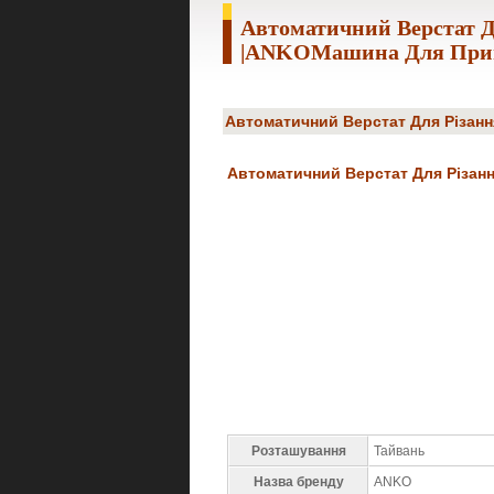
Автоматичний Верстат Д
|ANKOМашина Для Приг
Автоматичний Верстат Для Різанн
Автоматичний Верстат Для Різанн
Розташування
Тайвань
Назва бренду
ANKO