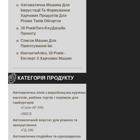
Автоматична Машина Для
Інкрустації Та Формування
Харчових Продуктів Для
Різних Типів Обгорток
30 РоківTurn-KeyДизайн
Проекту
Список Машин Для
Приготування Їжі
КонтактиAnko, 30 Років -
Експерт З Харчових Машин
КАТЕГОРІЯ ПРОДУКТУ
Автоматична лінія з виробництва курячих
нагетсів, рибних тортів і пиріжків для
гамбургерів
»
Серія AF-589
»
BBCB
Автоматичний верстат для різання та
заокруглення
»
ГД-18Б
Автоматична подвійна та однорядкова