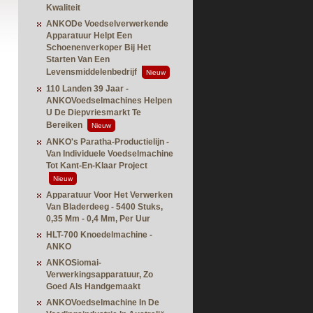
Kwaliteit
ANKODe Voedselverwerkende
Apparatuur Helpt Een
Schoenenverkoper Bij Het
Starten Van Een
Levensmiddelenbedrijf
Nieuw
110 Landen 39 Jaar -
ANKOVoedselmachines Helpen
U De Diepvriesmarkt Te
Bereiken
Nieuw
ANKO's Paratha-Productielijn -
Van Individuele Voedselmachine
Tot Kant-En-Klaar Project
Nieuw
Apparatuur Voor Het Verwerken
Van Bladerdeeg - 5400 Stuks,
0,35 Mm - 0,4 Mm, Per Uur
HLT-700 Knoedelmachine -
ANKO
ANKOSiomai-
Verwerkingsapparatuur, Zo
Goed Als Handgemaakt
ANKOVoedselmachine In De