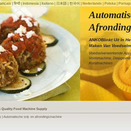
rançais
|
हिन्दी
|
Indonesia
|
Italiano
|
日本語
|
한국어
|
Nederlands
|
Polska
|
Portug
Automatis
Afrondin
ANKOBlinkt Uit In He
Maken Van Voedselm
Voedselverwerkende Appar
Vormmachine, Diepgevror
Korstmachines
ssists a Shoe Seller to Start a Food Business
s | Automatische snij- en afrondingsmachine