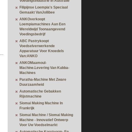
Voedingsindustrie In Australië
Filipijnse Loempia's Speciaal
Gemaakt VanJollibee
ANKOverkoopt
Loempiamachines Aan Een
Wereldwijd Toonaangevend
Voedingsbedrijf
ABC Pastrykoopt
Voedselverwerkende
Apparatuur Voor Knoedels
Van:ANKO
ANKOMaamoul-
Machine.Levering Van Kubba-
Machines
Paratha-Machine Met Zware
Duurzaamheid
Automatische Gebakken
Rijstmachine
Siomai Making Machine In
Frankrijk
Siomai Machine / Siomai Making
Machine - Innovatief Ontwerp
Voor Uw Voedselmarkt
Automatische Korstvorm- En