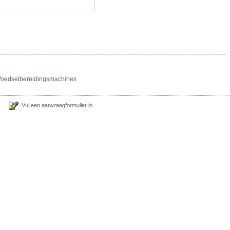
n Voedselbereidingsmachines
Vul een aanvraagformulier in