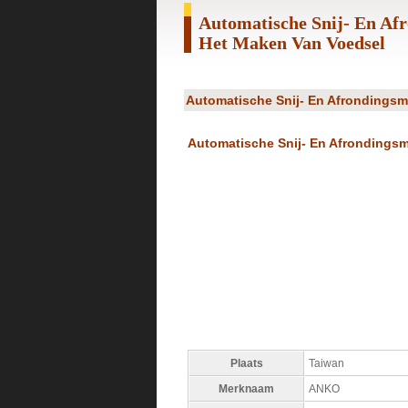
Automatische Snij- En A
Het Maken Van Voedsel
Automatische Snij- En Afrondings
Automatische Snij- En Afrondings
Plaats
Taiwan
Merknaam
ANKO