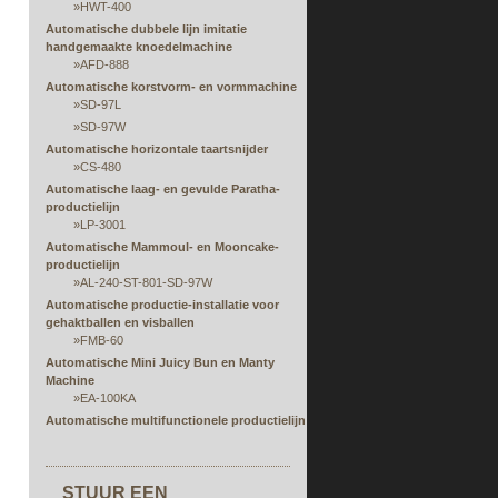
»
HWT-400
Automatische dubbele lijn imitatie
handgemaakte knoedelmachine
»
AFD-888
Automatische korstvorm- en vormmachine
»
SD-97L
»
SD-97W
Automatische horizontale taartsnijder
»
CS-480
Automatische laag- en gevulde Paratha-
productielijn
»
LP-3001
Automatische Mammoul- en Mooncake-
productielijn
»
AL-240-ST-801-SD-97W
Automatische productie-installatie voor
gehaktballen en visballen
»
FMB-60
Automatische Mini Juicy Bun en Manty
Machine
»
EA-100KA
Automatische multifunctionele productielijn
voor vellen, vullen, rollen en vormen
Automatische rijstpapier stomen en vulling
extruderen machine
STUUR EEN
»
RPS-serie