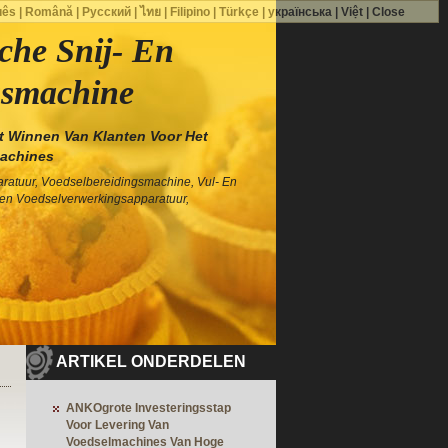
uês
|
Română
|
Русский
|
ไทย
|
Filipino
|
Türkçe
|
українська
|
Việt
|
Close
che Snij- En
gsmachine
t Winnen Van Klanten Voor Het
achines
atuur, Voedselbereidingsmachine, Vul- En
en Voedselverwerkingsapparatuur,
ARTIKEL ONDERDELEN
ANKOgrote Investeringsstap
Voor Levering Van
Voedselmachines Van Hoge