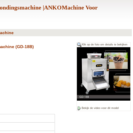
frondingsmachine |ANKOMachine Voor
machine
Klik op de foto om details te bekijken
machine (GD-18B)
Bekijk de video voor dit model