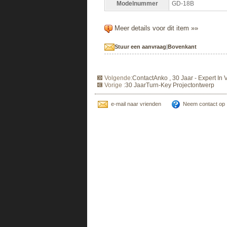
Modelnummer
GD-18B
Meer details voor dit item »»
Stuur een aanvraag
|
Bovenkant
Volgende:
ContactAnko , 30 Jaar - Expert I
Vorige :
30 JaarTurn-Key Projectontwerp
e-mail naar vrienden
Neem contact op