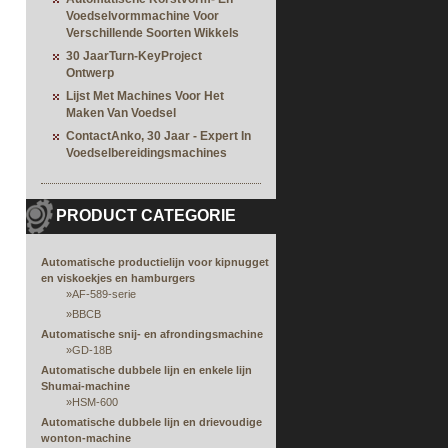
Voedselvormmachine Voor
Verschillende Soorten Wikkels
30 JaarTurn-KeyProject
Ontwerp
Lijst Met Machines Voor Het
Maken Van Voedsel
ContactAnko, 30 Jaar - Expert In
Voedselbereidingsmachines
PRODUCT CATEGORIE
Automatische productielijn voor kipnugget
en viskoekjes en hamburgers
»
AF-589-serie
»
BBCB
Automatische snij- en afrondingsmachine
»
GD-18B
Automatische dubbele lijn en enkele lijn
Shumai-machine
»
HSM-600
Automatische dubbele lijn en drievoudige
wonton-machine