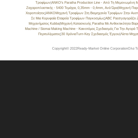
Τροφίμων
|
ANKO's Paratha Production Line - Από Τη Μεμονωμένη 
Ζαχαροπλαστικής - 5400 Τεμάχια, 0,35mm - 0,4mm, Ανά Ώρα
|
Μηχανή Παρ
Χειροποίητος
|
ANKOΜηχανή Τροφίμων Στη Βιομηχανία Τροφίμων Στην Αυστ
Σε Μια Κορυφαία Εταιρεία Τροφίμων Παγκοσμίως
|
ABC Pastryαγοράζει
Μηχανήματος Kubba
|
Μηχανή Κατασκευής Paratha Με Ανθεκτικότητα Βα
Machine / Siomai Making Machine - Καινοτόμος Σχεδιασμός Για Την Αγορά
Περιτυλίγματος
|
30 ΧρόνιαTurn-Key Σχεδιασμός Έργου
|
Λίστα Μηχ
Copyright© 2022Ready-Market Online CorporationΟλα Τα 