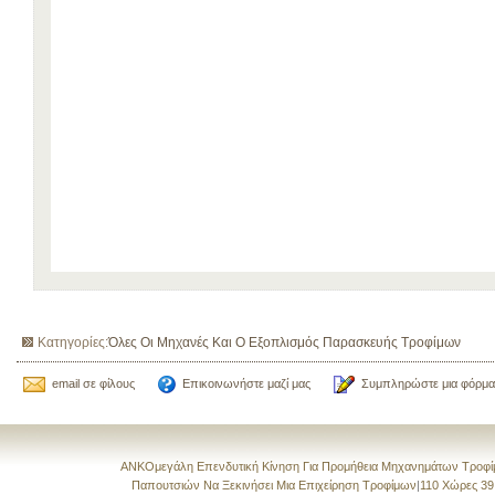
Κατηγορίες:
Όλες Οι Μηχανές Και Ο Εξοπλισμός Παρασκευής Τροφίμων
email σε φίλους
Επικοινωνήστε μαζί μας
Συμπληρώστε μια φόρμα
ANKOμεγάλη Επενδυτική Κίνηση Για Προμήθεια Μηχανημάτων Τροφί
Παπουτσιών Να Ξεκινήσει Μια Επιχείρηση Τροφίμων
|
110 Χώρες 39