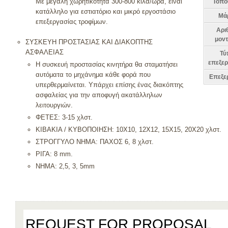
Με μεγάλη χωρητικότητα 300-800 κιλά/ώρα, είναι
Τοπο
κατάλληλο για εστιατόριο και μικρό εργοστάσιο
Μά
επεξεργασίας τροφίμων.
Αρι
μοντ
ΣΥΣΚΕΥΗ ΠΡΟΣΤΑΣΙΑΣ ΚΑΙ ΔΙΑΚΟΠΤΗΣ
ΑΣΦΑΛΕΙΑΣ
Τύ
επεξερ
Η συσκευή προστασίας κινητήρα θα σταματήσει
αυτόματα το μηχάνημα κάθε φορά που
Επεξε
υπερθερμαίνεται. Υπάρχει επίσης ένας διακόπτης
ασφαλείας για την αποφυγή ακατάλληλων
λειτουργιών.
ΦΕΤΕΣ: 3-15 χλστ.
ΚΙΒΑΚΙΑ / ΚΥΒΟΠΟΙΗΣΗ: 10Χ10, 12Χ12, 15Χ15, 20Χ20 χλστ.
ΣΤΡΟΓΓΥΛΟ ΝΗΜΑ: ΠΑΧΟΣ 6, 8 χλστ.
ΡΙΓΑ: 8 mm.
ΝΗΜΑ: 2,5, 3, 5mm