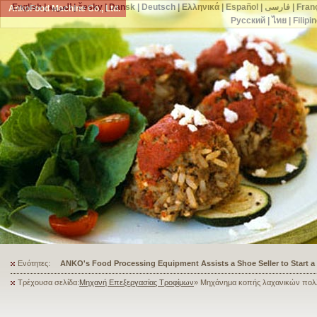
English
|
العربية
|
česky
|
Dansk
|
Deutsch
|
Ελληνικά
|
Español
|
فارسی
|
Fran
AnkoFood Machine Co., Ltd.
Русский
|
ไทย
|
Filipi
Ενότητες:
ANKO's Food Processing Equipment Assists a Shoe Seller to Start 
Τρέχουσα σελίδα:
Μηχανή Επεξεργασίας Τροφίμων
» Μηχάνημα κοπής λαχανικών πο