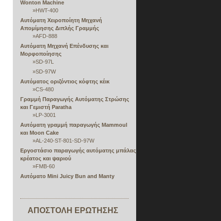
Wonton Machine
»
HWT-400
Αυτόματη Χειροποίητη Μηχανή
Απομίμησης Διπλής Γραμμής
»
AFD-888
Αυτόματη Μηχανή Επένδυσης και
Μορφοποίησης
»
SD-97L
»
SD-97W
Αυτόματος οριζόντιος κόφτης κέικ
»
CS-480
Γραμμή Παραγωγής Αυτόματης Στρώσης
και Γεμιστή Paratha
»
LP-3001
Αυτόματη γραμμή παραγωγής Mammoul
και Moon Cake
»
AL-240-ST-801-SD-97W
Εργοστάσιο παραγωγής αυτόματης μπάλας
κρέατος και ψαριού
»
FMB-60
Αυτόματο Mini Juicy Bun and Manty
Machine
»
ΕΑ-100ΚΑ
Αυτόματη γραμμή παραγωγής φύλλων
ΑΠΟΣΤΟΛΗ ΕΡΩΤΗΣΗΣ
πολλαπλών λειτουργιών, πλήρωσης,
κύλισης και διαμόρφωσης