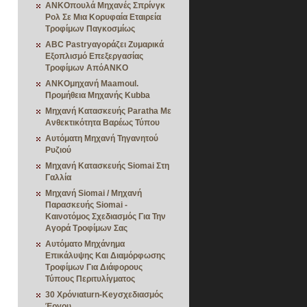
ANKOπουλά Μηχανές Σπρίνγκ
Ρολ Σε Μια Κορυφαία Εταιρεία
Τροφίμων Παγκοσμίως
ABC Pastryαγοράζει Ζυμαρικά
Εξοπλισμό Επεξεργασίας
Τροφίμων ΑπόANKO
ANKOμηχανή Maamoul.
Προμήθεια Μηχανής Kubba
Μηχανή Κατασκευής Paratha Με
Ανθεκτικότητα Βαρέως Τύπου
Αυτόματη Μηχανή Τηγανητού
Ρυζιού
Μηχανή Κατασκευής Siomai Στη
Γαλλία
Μηχανή Siomai / Μηχανή
Παρασκευής Siomai -
Καινοτόμος Σχεδιασμός Για Την
Αγορά Τροφίμων Σας
Αυτόματο Μηχάνημα
Επικάλυψης Και Διαμόρφωσης
Τροφίμων Για Διάφορους
Τύπους Περιτυλίγματος
30 Χρόνιαturn-Keyσχεδιασμός
Έργου