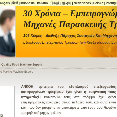
rançais
|
हिन्दी
|
Indonesia
|
Italiano
|
日本語
|
한국어
|
Nederlands
|
Polska
|
Portug
30 Χρόνια – Εμπειρογνώ
Μηχανές Παρασκευής Τ
106 Χώρες – Διεθνής Πάροχος Συνταγών Και Μηχα
Εξοπλισμός Επεξεργασίας ΤροφίμωνTurn-KeyΣχεδιασμός Έρ
ssists a Shoe Seller to Start a Food Business
od Making Machine Expert
ANKOΗ εμπειρία του εξοπλισμού επεξεργασίας
κατεψυγμένων τροφίμων έχει γίνει η ευεργετική τους
υπηρεσία
;Η καινοτομία τους στα τρόφιμα έχει φέρει
επιχειρηματικές ευκαιρίες στους πελάτες τους και αυτό είναι
κάτι που δεν μπορείτε να αποκτήσετε από έναν συνηθισμένο
προμηθευτή μηχανημάτων.