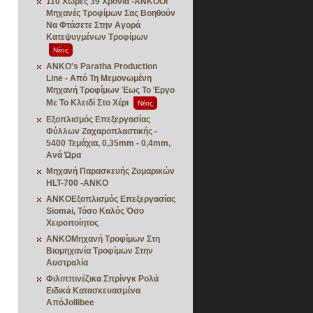
110 Χώρες 39 Χρόνια -ANKOΟι
Μηχανές Τροφίμων Σας Βοηθούν
Να Φτάσετε Στην Αγορά
Κατεψυγμένων Τροφίμων
Νέος
ANKO's Paratha Production
Line - Από Τη Μεμονωμένη
Μηχανή Τροφίμων Έως Το Έργο
Με Το Κλειδί Στο Χέρι
Νέος
Εξοπλισμός Επεξεργασίας
Φύλλων Ζαχαροπλαστικής -
5400 Τεμάχια, 0,35mm - 0,4mm,
Ανά Ώρα
Μηχανή Παρασκευής Ζυμαρικών
HLT-700 -ANKO
ANKOΕξοπλισμός Επεξεργασίας
Siomai, Τόσο Καλός Όσο
Χειροποίητος
ANKOΜηχανή Τροφίμων Στη
Βιομηχανία Τροφίμων Στην
Αυστραλία
Φιλιππινέζικα Σπρίνγκ Ρολά
Ειδικά Κατασκευασμένα
ΑπόJollibee