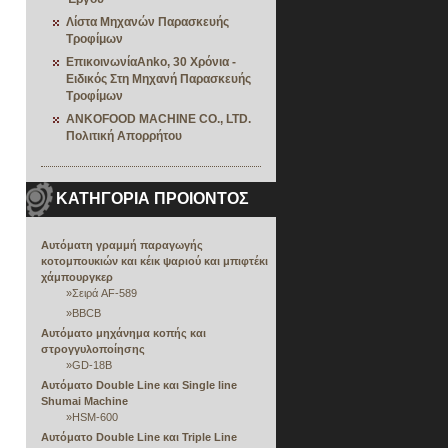
Λίστα Μηχανών Παρασκευής
Τροφίμων
ΕπικοινωνίαAnko, 30 Χρόνια -
Ειδικός Στη Μηχανή Παρασκευής
Τροφίμων
ANKOFOOD MACHINE CO., LTD.
Πολιτική Απορρήτου
ΚΑΤΗΓΟΡΙΑ ΠΡΟΙΟΝΤΟΣ
Αυτόματη γραμμή παραγωγής
κοτομπουκιών και κέικ ψαριού και μπιφτέκι
χάμπουργκερ
»
Σειρά AF-589
»
BBCB
Αυτόματο μηχάνημα κοπής και
στρογγυλοποίησης
»
GD-18B
Αυτόματο Double Line και Single line
Shumai Machine
»
HSM-600
Αυτόματο Double Line και Triple Line