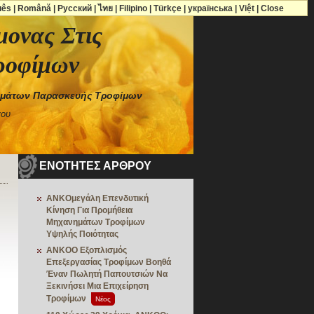
uês
|
Română
|
Русский
|
ไทย
|
Filipino
|
Türkçe
|
українська
|
Việt
|
Close
μονας Στις
ροφίμων
νημάτων Παρασκευής Τροφίμων
γου
ΕΝΟΤΗΤΕΣ ΑΡΘΡΟΥ
ANKOμεγάλη Επενδυτική
Κίνηση Για Προμήθεια
Μηχανημάτων Τροφίμων
Υψηλής Ποιότητας
ANKOΟ Εξοπλισμός
Επεξεργασίας Τροφίμων Βοηθά
Έναν Πωλητή Παπουτσιών Να
Ξεκινήσει Μια Επιχείρηση
Τροφίμων
Νέος