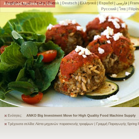
English
|
العربية
|
česky
|
Dansk
|
Deutsch
|
Ελληνικά
|
Español
|
فارسی
|
Fran
AnkoFood Machine Co., Ltd.
Русский
|
ไทย
|
Filipi
Ενότητες:
ANKO's Food Processing Equipment Assists a Shoe Seller to Start 
Τρέχουσα σελίδα: Λίστα μηχανών παρασκευής τροφίμων | Γραμμή Παραγωγής Spring R