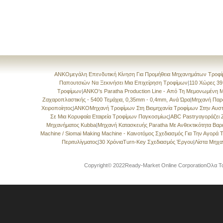
ANKOμεγάλη Επενδυτική Κίνηση Για Προμήθεια Μηχανημάτων Τροφί
Παπουτσιών Να Ξεκινήσει Μια Επιχείρηση Τροφίμων
|
110 Χώρες 39
Τροφίμων
|
ANKO's Paratha Production Line - Από Τη Μεμονωμένη 
Ζαχαροπλαστικής - 5400 Τεμάχια, 0,35mm - 0,4mm, Ανά Ώρα
|
Μηχανή Παρ
Χειροποίητος
|
ANKOΜηχανή Τροφίμων Στη Βιομηχανία Τροφίμων Στην Αυστ
Σε Μια Κορυφαία Εταιρεία Τροφίμων Παγκοσμίως
|
ABC Pastryαγοράζει
Μηχανήματος Kubba
|
Μηχανή Κατασκευής Paratha Με Ανθεκτικότητα Βα
Machine / Siomai Making Machine - Καινοτόμος Σχεδιασμός Για Την Αγορά
Περιτυλίγματος
|
30 ΧρόνιαTurn-Key Σχεδιασμός Έργου
|
Λίστα Μηχ
Copyright© 2022Ready-Market Online CorporationΟλα Τα 