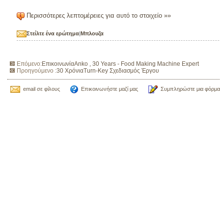
Περισσότερες λεπτομέρειες για αυτό το στοιχείο »»
Στείλτε ένα ερώτημα
|
Μπλουζα
Επόμενο:
ΕπικοινωνίαAnko , 30 Years - Food Making Machine Expert
Προηγούμενο :
30 ΧρόνιαTurn-Key Σχεδιασμός Έργου
email σε φίλους
Επικοινωνήστε μαζί μας
Συμπληρώστε μια φόρμα