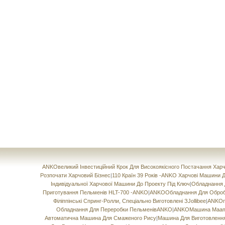
ANKOвеликий Інвестиційний Крок Для Високоякісного Постачання Ха
Розпочати Харчовий Бізнес
|
110 Країн 39 Років -ANKO Харчові Машини
Індивідуальної Харчової Машини До Проекту Під Ключ
|
Обладнання Д
Приготування Пельменів HLT-700 -ANKO
|
ANKOОбладнання Для Обробки
Філіппінські Спринг-Ролли, Спеціально Виготовлені ЗJollibee
|
ANKOпр
Обладнання Для Переробки ПельменівANKO
|
ANKOМашина Maamo
Автоматична Машина Для Смаженого Рису
|
Машина Для Виготовлення 