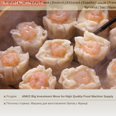
English
|
العربية
|
česky
|
Dansk
|
Deutsch
|
Ελληνικά
|
Español
|
فارسی
|
Fran
AnkoFood Machine Co., Ltd.
Русский
|
ไทย
|
Filipi
Розділи:
ANKO's Food Processing Equipment Assists a Shoe Seller to Start 
Поточна сторінка: Машина для виготовлення Siomai у Франції