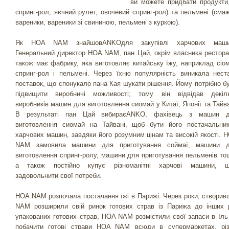
ви можете придбати продукти,
спринг-рол, яєчний рулет, овочевий спринг-рол) та пельмені (смаж
вареники, вареники зі свининою, пельмені з куркою).
Як HOA NAM знайшовANKOдля закупівлі харчових маши
Генеральний директор HOA NAM, пан Цай, окрім власника рестора
також має фабрику, яка виготовляє китайську їжу, наприклад сіом
спринг-рол і пельмені. Через їхню популярність виникала нест
поставок, що спонукало пана Кая шукати рішення. Йому потрібно б
підвищити виробничі можливості; тому він відвідав декіл
виробників машин для виготовлення сиомай у Китаї, Японії та Тайва
В результаті пан Цай вибираєANKO, фахівець з машин 
виготовлення сиомай на Тайвані, щоб бути його постачальни
харчових машин, завдяки його розумним цінам та високій якості. 
NAM замовила машини для приготування соймаї, машини 
виготовлення спринг-ролу, машини для приготування пельменів то
а також постійно купує різноманітні харчові машини, 
задовольнити свої потреби.
HOA NAM розпочала постачання їжі в Парижі. Через роки, створив
NAM розширили свій ринок готових страв із Парижа до інших р
упакованих готових страв, HOA NAM розмістили свої запаси в Іль
побачити готові страви HOA NAM всюди в супермаркетах, різ