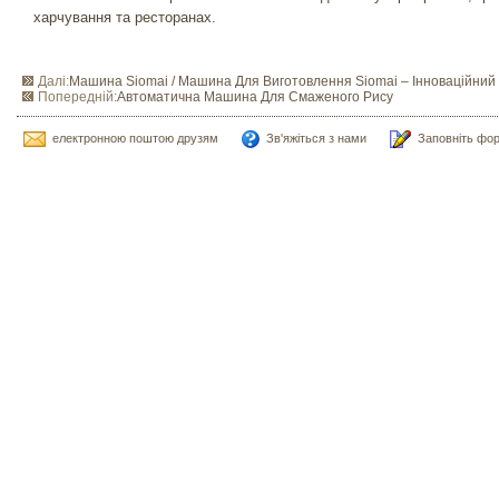
харчування та ресторанах.
Далі:
Машина Siomai / Машина Для Виготовлення Siomai – Інноваційний
Попередній:
Автоматична Машина Для Смаженого Рису
електронною поштою друзям
Зв'яжіться з нами
Заповніть фо