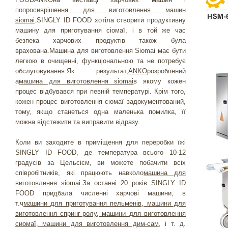
попросив
рішення для виготовлення машин
siomai
.SINGLY ID FOOD хотіла створити продуктивну
машину для приготування сіомаї, і в той же час
безпека харчових продуктів також була
врахована.Машина для виготовлення Siomai має бути
легкою в очищенні, функціональною та не потребує
обслуговування.Як результат,
ANKO
розроблений
а
машина для виготовлення siomai
в якому кожен
процес відбувався при певній температурі. Крім того,
кожен процес виготовлення сіомаї задокументований,
тому, якщо станеться одна маленька помилка, її
можна відстежити та виправити відразу.
Коли ви заходите в приміщення для переробки їжі
SINGLY ID FOOD, де температура всього 10-12
градусів за Цельсієм, ви можете побачити всіх
співробітників, які працюють навколо
машина для
виготовлення siomai
.За останні 20 років SINGLY ID
FOOD придбала численні харчові машини, в
т.ч
машини для приготування пельменів, машини для
виготовлення спринг-ролу, машини для виготовлення
сиомаї, машини для виготовлення дим-сам
, і т. д.