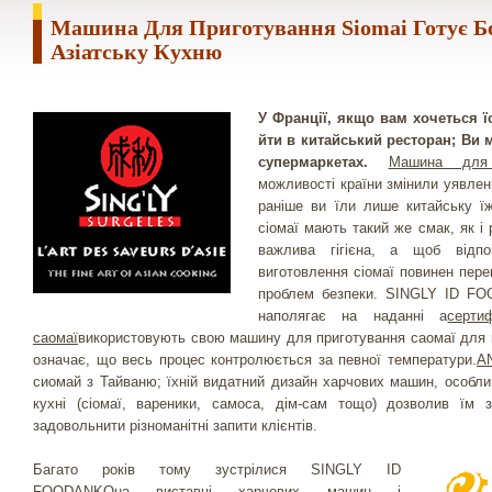
Машина Для Приготування Siomai Готує Б
Азіатську Кухню
У Франції, якщо вам хочеться ї
йти в китайський ресторан; Ви 
супермаркетах.
Машина для 
можливості країни змінили уявлен
раніше ви їли лише китайську їж
сіомаї мають такий же смак, як і
важлива гігієна, а щоб відп
виготовлення сіомаї повинен пере
проблем безпеки. SINGLY ID FO
наполягає на наданні a
серти
саомаї
використовують свою машину для приготування саомаї для к
означає, що весь процес контролюється за певної температури.
A
сиомай з Тайваню; їхній видатний дизайн харчових машин, особлив
кухні (сіомаї, вареники, самоса, дім-сам тощо) дозволив їм 
задовольнити різноманітні запити клієнтів.
Багато років тому зустрілися SINGLY ID
FOODANKOна виставці харчових машин і