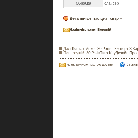
Обробка
слайсер
Детальніше про цей товар »»
Надішліть запит
|
Верхній
Далі:
КонтактAnko , 30 Років - Експерт З 
Попередній:
30 РоківTurn-KeyДизайн Прое
електронною поштою друзям
Зв'яжі