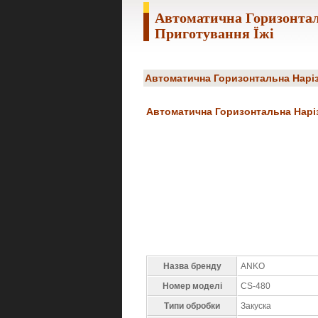
Автоматична Горизонта
Приготування Їжі
Автоматична Горизонтальна Наріз
Автоматична Горизонтальна Наріз
Назва бренду
ANKO
Номер моделі
CS-480
Типи обробки
Закуска