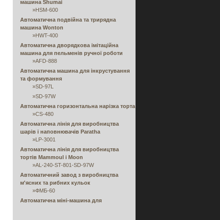
машина Shumai
»
HSM-600
Автоматична подвійна та трирядна
машина Wonton
»
HWT-400
Автоматична дворядкова імітаційна
машина для пельменів ручної роботи
»
AFD-888
Автоматична машина для інкрустування
та формування
»
SD-97L
»
SD-97W
Автоматична горизонтальна нарізка торта
»
CS-480
Автоматична лінія для виробництва
шарів і наповнювачів Paratha
»
LP-3001
Автоматична лінія для виробництва
тортів Mammoul і Moon
»
AL-240-ST-801-SD-97W
Автоматичний завод з виробництва
м'ясних та рибних кульок
»
ФМБ-60
Автоматична міні-машина для
приготування соковитих булочок і манти
»
ЕА-100КА