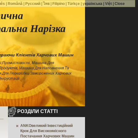
uês
|
Română
|
Русский
|
ไทย
|
Filipino
|
Türkçe
|
українська
|
Việt
|
Close
ична
альна Нарізка
раючи Клієнтів Харчових Машин
ї Промисловості, Машина Для
Продуктів, Машина Для Наповнення Та
я Для Переробки Заморожених Харчових
Інкрустації
РОЗДІЛИ СТАТТІ
ANKOвеликий Інвестиційний
Крок Для Високоякісного
Постачання Харчових Машин