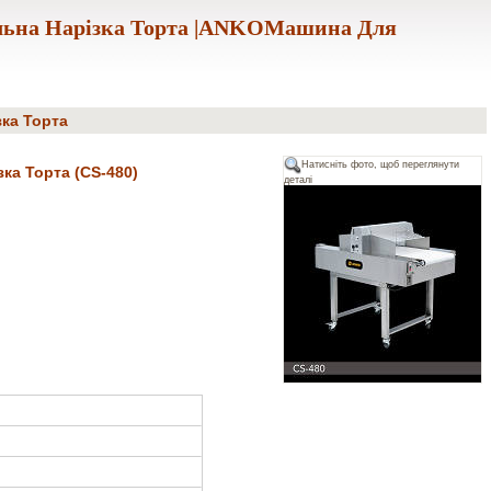
льна Нарізка Торта |ANKOМашина Для
ка Торта
Натисніть фото, щоб переглянути
ка Торта (CS-480)
деталі