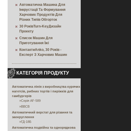
Автоматична Машина Для
Інкрустації Та Формування
Харчових Продуктів Для
Різних Типів Обгорток
30 РоківTurn-KeyДизайн
Проекту
Список Машин Для
Приготування Їжі
КонтактиAnko, 30 Років -
Експерт З Харчових Машин
КАТЕГОРІЯ ПРОДУКТУ
Автоматична лінія з виробництва курячих
нагетсів, рибних тортів і пиріжків для
гамбургерів
»
Серія AF-589
»
BBCB
Автоматичний верстат для різання та
заокруглення
»
ГД-18Б
Автоматична подвійна та однорядкова