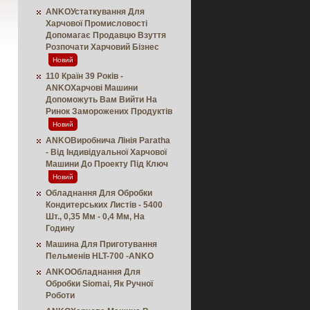
ANKOУстаткування Для
Харчової Промисловості
Допомагає Продавцю Взуття
Розпочати Харчовий Бізнес
Новий
110 Країн 39 Років -
ANKOХарчові Машини
Допоможуть Вам Вийти На
Ринок Заморожених Продуктів
Новий
ANKOВиробнича Лінія Paratha
- Від Індивідуальної Харчової
Машини До Проекту Під Ключ
Новий
Обладнання Для Обробки
Кондитерських Листів - 5400
Шт., 0,35 Мм - 0,4 Мм, На
Годину
Машина Для Приготування
Пельменів HLT-700 -ANKO
ANKOОбладнання Для
Обробки Siomai, Як Ручної
Роботи