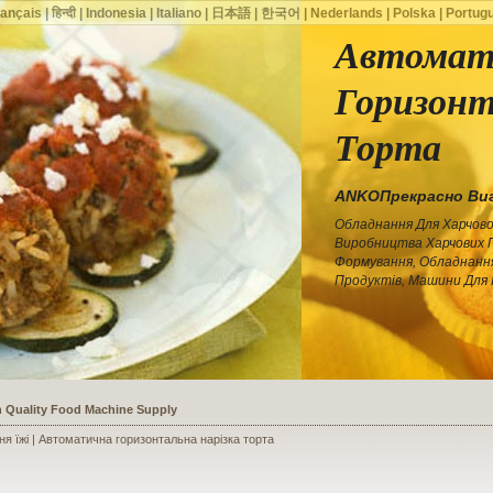
rançais
|
हिन्दी
|
Indonesia
|
Italiano
|
日本語
|
한국어
|
Nederlands
|
Polska
|
Portug
Автомат
Горизонт
Торта
ANKOПрекрасно Виг
Обладнання Для Харчово
Виробництва Харчових 
Формування, Обладнанн
Продуктів, Машини Для 
ssists a Shoe Seller to Start a Food Business
я їжі | Автоматична горизонтальна нарізка торта