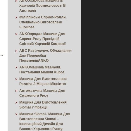
ANKOХарчова Машина В
Харчовій Промисловості В
Австралії
Філіппінські Спринг-Ролли,
Спеціально Виготовлені
ЗJollibee
ANKOпродає Машини Для
Спринг-Ролу Провідній
Світовій Харчовій Компанії
ABC Pastryкупує Обладнання
Для Переробки
ПельменівANKO
ANKOМашина Maamoul.
Постачання Машин Kubba
Машина Для Виготовлення
Paratha З Міцною Міцністю
Автоматична Машина Для
Смаженого Рису
Машина Для Виготовлення
Siomai У Франції
Машина Siomai / Машина Для
Виготовлення Siomai –
Інноваційний Дизайн Для
Вашого Харчового Ринку