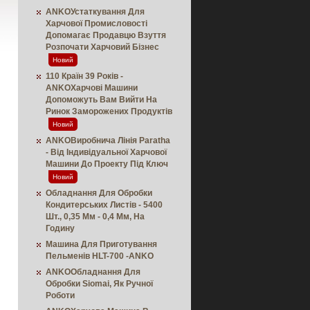
ANKOУстаткування Для
Харчової Промисловості
Допомагає Продавцю Взуття
Розпочати Харчовий Бізнес
Новий
110 Країн 39 Років -
ANKOХарчові Машини
Допоможуть Вам Вийти На
Ринок Заморожених Продуктів
Новий
ANKOВиробнича Лінія Paratha
- Від Індивідуальної Харчової
Машини До Проекту Під Ключ
Новий
Обладнання Для Обробки
Кондитерських Листів - 5400
Шт., 0,35 Мм - 0,4 Мм, На
Годину
Машина Для Приготування
Пельменів HLT-700 -ANKO
ANKOОбладнання Для
Обробки Siomai, Як Ручної
Роботи