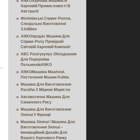
ANKOХарчова Машина В
Харчовій Промисловості В
Австралії
Філіппінські Спринг-Ролли,
Спеціально Виготовлені
ЗJollibee
ANKOпродає Машини Для
Спринг-Ролу Провідній
Світовій Харчовій Компанії
ABC Pastryкупує Обладнання
Для Переробки
ПельменівANKO
ANKOМашина Maamoul.
Постачання Машин Kubba
Машина Для Виготовлення
Paratha З Міцною Міцністю
Автоматична Машина Для
Смаженого Рису
Машина Для Виготовлення
Siomai У Франції
Машина Siomai / Машина Для
Виготовлення Siomai –
Інноваційний Дизайн Для
Вашого Харчового Ринку