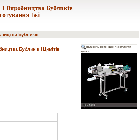
 З Виробництва Бубликів
отування Їжі
бництва Бубликів
Натисніть фото, щоб переглянути
бництва Бубликів І Цимітів
деталі