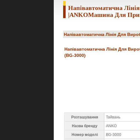
Напівавтоматична Лінія
|ANKOМашина Для Приг
Напівавтоматична Лінія Для Виро
Напівавтоматична Лінія Для Виро
(BG-3000)
Розташування
Тайвань
Назва бренду
ANKO
Номер моделі
BG-3000