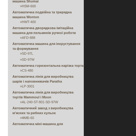
машина Shumai
»
HSM-600
Автоматична подвійна та трирядна
машина Wonton
»
HWT-400
Автоматична дворядкова імітаційна
машина для пельменів ручної роботи
»
AFD-888
Автоматична машина для інкрустування
та формування
»
SD-97L
»
SD-97W
Автоматична горизонтальна нарізка торта
»
CS-480
Автоматична лінія для виробництва
шарів і наповнювачів Paratha
»
LP-3001
Автоматична лінія для виробництва
тортів Mammoul і Moon
»
AL-240-ST-801-SD-97W
Автоматичний завод з виробництва
м'ясних та рибних кульок
»
ФМБ-60
Автоматична міні-машина для
приготування соковитих булочок і манти
»
ЕА-100КА