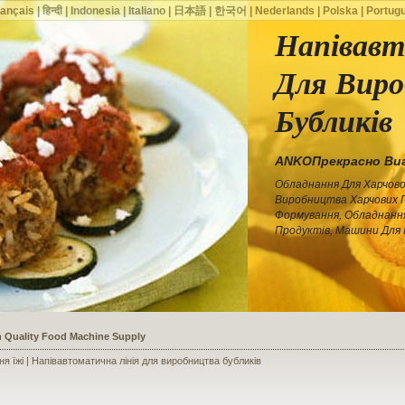
rançais
|
हिन्दी
|
Indonesia
|
Italiano
|
日本語
|
한국어
|
Nederlands
|
Polska
|
Portug
Напівавт
Для Вир
Бубликів
ANKOПрекрасно Виг
Обладнання Для Харчово
Виробництва Харчових 
Формування, Обладнанн
Продуктів, Машини Для 
ssists a Shoe Seller to Start a Food Business
я їжі | Напівавтоматична лінія для виробництва бубликів