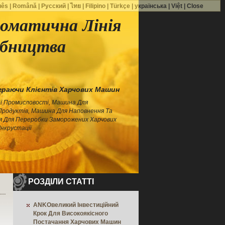
uês
|
Română
|
Русский
|
ไทย
|
Filipino
|
Türkçe
|
українська
|
Việt
|
Close
оматична Лінія
обництва
раючи Клієнтів Харчових Машин
ї Промисловості, Машина Для
Продуктів, Машина Для Наповнення Та
я Для Переробки Заморожених Харчових
Інкрустації
РОЗДІЛИ СТАТТІ
ANKOвеликий Інвестиційний
Крок Для Високоякісного
Постачання Харчових Машин