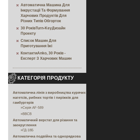
Автоматична Машина Для
Інкрустації Та Формування
Харчових Продуктів Для
Різних Типів Обгорток
30 РоківTurn-KeyДизайн
Проекту
Список Машин Для
Приготування Їжі
КонтактиAnko, 30 Років -
Експерт З Харчових Машин
КАТЕГОРІЯ ПРОДУКТУ
Автоматична лінія з виробництва курячих
нагетсів, рибних тортів і пиріжків для
гамбургерів
»
Серія AF-589
»
BBCB
Автоматичний верстат для різання та
заокруглення
»
ГД-18Б
Автоматична подвійна та однорядкова