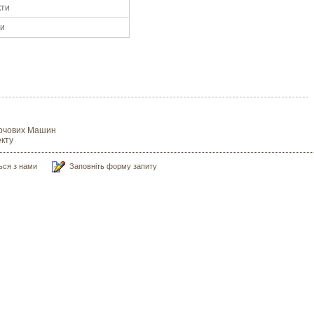
кти
ки
Харчових Машин
кту
ться з нами
Заповніть форму запиту