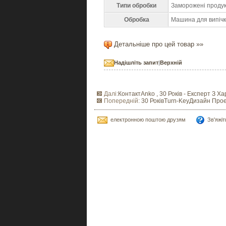
Типи обробки
Заморожені проду
Обробка
Машина для випіч
Детальніше про цей товар »»
Надішліть запит
|
Верхній
Далі:
КонтактAnko , 30 Років - Експерт З 
Попередній:
30 РоківTurn-KeyДизайн Прое
електронною поштою друзям
Зв'яжі