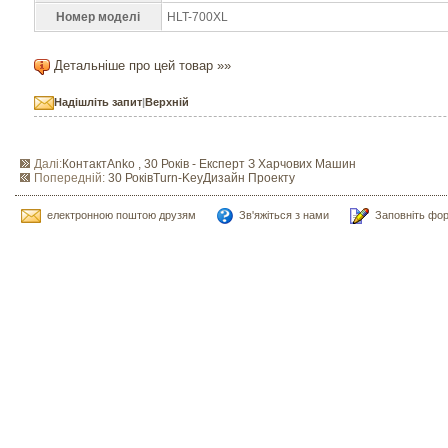
Номер моделі
HLT-700XL
Детальніше про цей товар »»
Надішліть запит
|
Верхній
Далі:
КонтактAnko , 30 Років - Експерт З Харчових Машин
Попередній:
30 РоківTurn-KeyДизайн Проекту
електронною поштою друзям
Зв'яжіться з нами
Заповніть фо