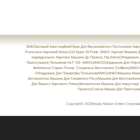
ANKOвеликий Інвестиційний Крок Для Високоякісного Постачання Ха
Розпочати Харчовий Бізнес
|
110 Країн 39 Років -ANKO Харчові Машини
Індивідуальної Харчової Машини До Проекту Під Ключ
|
Обладнання Д
Приготування Пельменів HLT-700 -ANKO
|
ANKOОбладнання Для Обробки
Філіппінські Спринг-Ролли, Спеціально Виготовлені ЗJollibee
|
ANKOпр
Обладнання Для Переробки ПельменівANKO
|
ANKOМашина Maamo
Автоматична Машина Для Смаженого Рису
|
Машина Для Виготовлення 
Для Вашого Харчового Ринку
|
Автоматична Машина Для Інкрустації 
Проекту
|
Список Машин Для Приготуван
Copyright© 2022Ready-Market Online Corporat