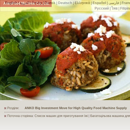
English
|
العربية
|
česky
|
Dansk
|
Deutsch
|
Ελληνικά
|
Español
|
فارسی
|
Fran
AnkoFood Machine Co., Ltd.
Русский
|
ไทย
|
Filipi
Розділи:
ANKO's Food Processing Equipment Assists a Shoe Seller to Start 
Поточна сторінка: Список машин для приготування їжі | Багатоцільова машина д