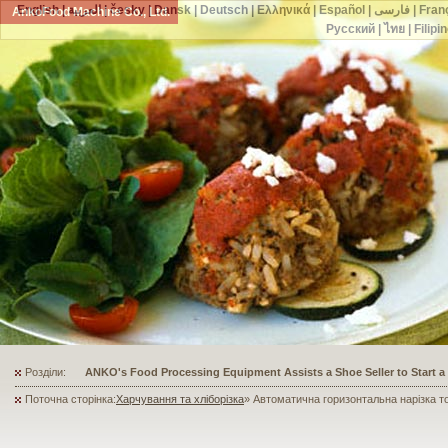
English
|
العربية
|
česky
|
Dansk
|
Deutsch
|
Ελληνικά
|
Español
|
فارسی
|
Fran
AnkoFood Machine Co., Ltd.
Русский
|
ไทย
|
Filipi
Розділи:
ANKO's Food Processing Equipment Assists a Shoe Seller to Start 
Поточна сторінка:
Харчування та хліборізка
» Автоматична горизонтальна нарізка т