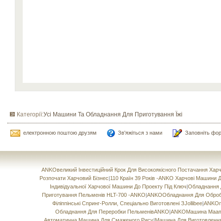
Категорії:
Усі Машини Та Обладнання Для Приготування Їжі
електронною поштою друзям
Зв'яжіться з нами
Заповніть фо
ANKOвеликий Інвестиційний Крок Для Високоякісного Постачання Ха
Розпочати Харчовий Бізнес
|
110 Країн 39 Років -ANKO Харчові Машини
Індивідуальної Харчової Машини До Проекту Під Ключ
|
Обладнання Д
Приготування Пельменів HLT-700 -ANKO
|
ANKOОбладнання Для Обробки
Філіппінські Спринг-Ролли, Спеціально Виготовлені ЗJollibee
|
ANKOпр
Обладнання Для Переробки ПельменівANKO
|
ANKOМашина Maamo
Автоматична Машина Для Смаженого Рису
|
Машина Для Виготовлення 