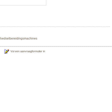
n Voedselbereidingsmachines
Vul een aanvraagformulier in