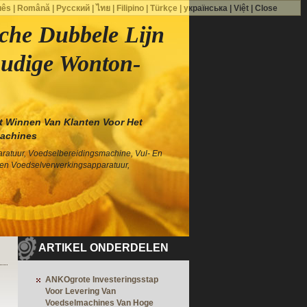
uês
|
Română
|
Русский
|
ไทย
|
Filipino
|
Türkçe
|
українська
|
Việt
|
Close
che Dubbele Lijn
udige Wonton-
t Winnen Van Klanten Voor Het
achines
atuur, Voedselbereidingsmachine, Vul- En
en Voedselverwerkingsapparatuur,
ARTIKEL ONDERDELEN
ANKOgrote Investeringsstap
Voor Levering Van
Voedselmachines Van Hoge