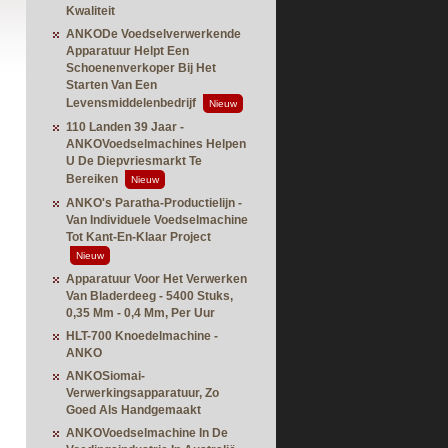
Kwaliteit
ANKODe Voedselverwerkende
Apparatuur Helpt Een
Schoenenverkoper Bij Het
Starten Van Een
Levensmiddelenbedrijf
Nieuw
110 Landen 39 Jaar -
ANKOVoedselmachines Helpen
U De Diepvriesmarkt Te
Bereiken
Nieuw
ANKO's Paratha-Productielijn -
Van Individuele Voedselmachine
Tot Kant-En-Klaar Project
Nieuw
Apparatuur Voor Het Verwerken
Van Bladerdeeg - 5400 Stuks,
0,35 Mm - 0,4 Mm, Per Uur
HLT-700 Knoedelmachine -
ANKO
ANKOSiomai-
Verwerkingsapparatuur, Zo
Goed Als Handgemaakt
ANKOVoedselmachine In De