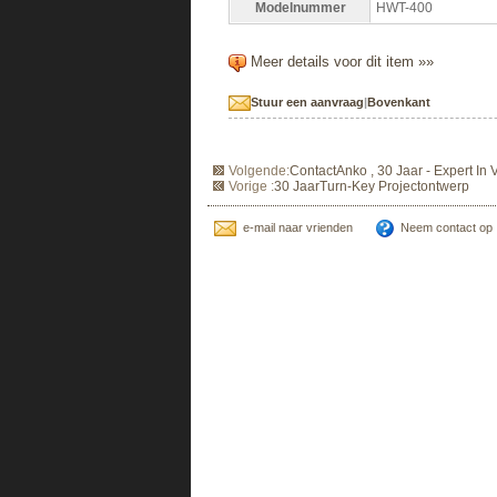
Modelnummer
HWT-400
Meer details voor dit item »»
Stuur een aanvraag
|
Bovenkant
Volgende:
ContactAnko , 30 Jaar - Expert I
Vorige :
30 JaarTurn-Key Projectontwerp
e-mail naar vrienden
Neem contact op