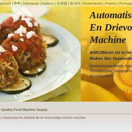
rançais
|
हिन्दी
|
Indonesia
|
Italiano
|
日本語
|
한국어
|
Nederlands
|
Polska
|
Portug
Automatis
En Drievo
Machine
ANKOBlinkt Uit In He
Maken Van Voedselm
Voedselverwerkende Appar
Vormmachine, Diepgevror
Korstmachines
ssists a Shoe Seller to Start a Food Business
s | Automatische dubbele lijn en drievoudige wonton-machine