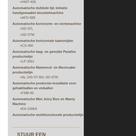
»
HWT-400
Automatische dubbele lijn imitatie
handgemaakte knoedelmachine
»
AFD-888
Automatische korstvorm- en vormmachine
»
SD-97L
»
SD-97W
Automatische horizontale taartsnijder
»
CS-480
Automatische laag- en gevulde Paratha-
productielijn
»
LP-3001
Automatische Mammoul- en Mooncake-
productielijn
»
AL-240-ST-801-SD-97W
Automatische productie-installatie voor
gehaktballen en visballen
»
FMB-60
Automatische Mini Juicy Bun en Manty
Machine
»
EA-100KA
Automatische multifunctionele productielijn
voor vellen, vullen, rollen en vormen
Automatische rijstpapier stomen en vulling
extruderen machine
STUUR EEN
»
RPS-serie