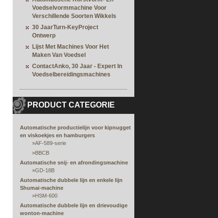
Voedselvormmachine Voor
Verschillende Soorten Wikkels
30 JaarTurn-KeyProject
Ontwerp
Lijst Met Machines Voor Het
Maken Van Voedsel
ContactAnko, 30 Jaar - Expert In
Voedselbereidingsmachines
PRODUCT CATEGORIE
Automatische productielijn voor kipnugget
en viskoekjes en hamburgers
»
AF-589-serie
»
BBCB
Automatische snij- en afrondingsmachine
»
GD-18B
Automatische dubbele lijn en enkele lijn
Shumai-machine
»
HSM-600
Automatische dubbele lijn en drievoudige
wonton-machine