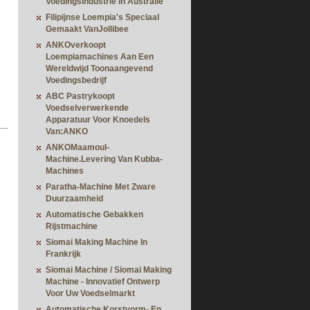
Voedingsindustrie In Australië
Filipijnse Loempia's Speciaal
Gemaakt VanJollibee
ANKOverkoopt
Loempiamachines Aan Een
Wereldwijd Toonaangevend
Voedingsbedrijf
ABC Pastrykoopt
Voedselverwerkende
Apparatuur Voor Knoedels
Van:ANKO
ANKOMaamoul-
Machine.Levering Van Kubba-
Machines
Paratha-Machine Met Zware
Duurzaamheid
Automatische Gebakken
Rijstmachine
Siomai Making Machine In
Frankrijk
Siomai Machine / Siomai Making
Machine - Innovatief Ontwerp
Voor Uw Voedselmarkt
Automatische Korstvorm- En