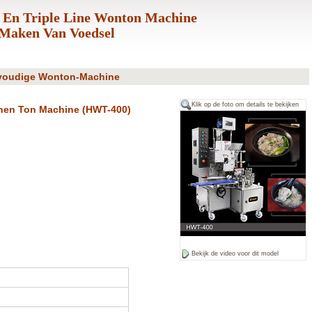
 En Triple Line Wonton Machine
Maken Van Voedsel
evoudige Wonton-Machine
Klik op de foto om details te bekijken
nen Ton Machine (HWT-400)
Bekijk de video voor dit model