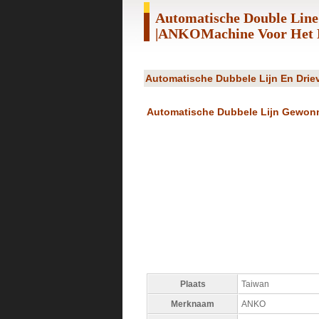
Automatische Double Line
|ANKOMachine Voor Het 
Automatische Dubbele Lijn En Dri
Automatische Dubbele Lijn Gewon
Plaats
Taiwan
Merknaam
ANKO