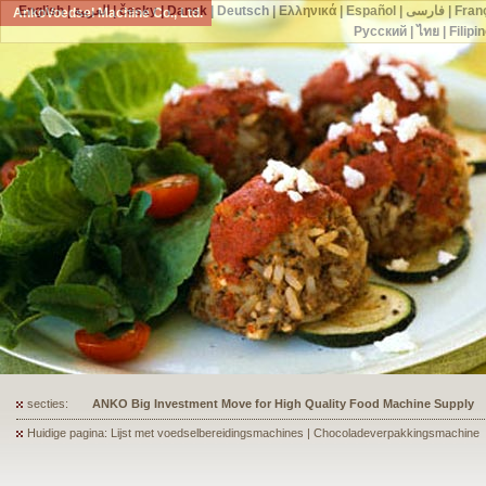
English
|
العربية
|
česky
|
Dansk
|
Deutsch
|
Ελληνικά
|
Español
|
فارسی
|
Fran
AnkoVoedsel Machine Co., Ltd.
Русский
|
ไทย
|
Filipi
secties:
ANKO's Food Processing Equipment Assists a Shoe Seller to Start 
Huidige pagina: Lijst met voedselbereidingsmachines | Chocoladeverpakkingsmachine