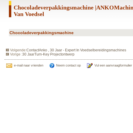
Chocoladeverpakkingsmachine |ANKOMachin
Van Voedsel
Chocoladeverpakkingsmachine
Volgende:
ContactAnko , 30 Jaar - Expert In Voedselbereidingsmachines
Vorige :
30 JaarTurn-Key Projectontwerp
e-mail naar vrienden
Neem contact op
Vul een aanvraagformulier 