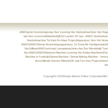
ANKOgrote Investeringsstap Voor Levering Van Voedselmachines Van Hoge 
Van Een Levensmiddelenbedrijf
|
110 Landen 39 Jaar -ANKO Voedselmach
Voedselmachine Tot Kant-En-Klaar Project
|
Apparatuur Voor Het Verw
ANKO
|
ANKOSiomai-Verwerkingsapparatuur, Zo Goed Als Handgemaakt
|
A
VanJollibee
|
ANKOverkoopt Loempiamachines Aan Een Wereldwijd Toona
Van:ANKO
|
ANKOMaamoul-Machine.Levering Van Kubba-Machines
|
Par
Machine In Frankrijk
|
Siomai Machine / Siomai Making Machine - Innov
Verschillende Soorten Wikkels
|
30 JaarTurn-Key Projectontwer
Vo
Copyright© 2022Ready-Market Online CorporationAlle