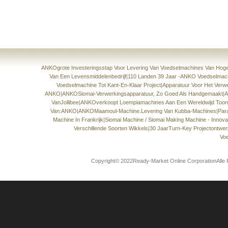
ANKOgrote Investeringsstap Voor Levering Van Voedselmachines Van Hoge 
Van Een Levensmiddelenbedrijf
|
110 Landen 39 Jaar -ANKO Voedselmach
Voedselmachine Tot Kant-En-Klaar Project
|
Apparatuur Voor Het Verw
ANKO
|
ANKOSiomai-Verwerkingsapparatuur, Zo Goed Als Handgemaakt
|
A
VanJollibee
|
ANKOverkoopt Loempiamachines Aan Een Wereldwijd Toona
Van:ANKO
|
ANKOMaamoul-Machine.Levering Van Kubba-Machines
|
Par
Machine In Frankrijk
|
Siomai Machine / Siomai Making Machine - Innov
Verschillende Soorten Wikkels
|
30 JaarTurn-Key Projectontwer
Vo
Copyright© 2022Ready-Market Online CorporationAlle