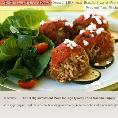
English
|
العربية
|
česky
|
Dansk
|
Deutsch
|
Ελληνικά
|
Español
|
فارسی
|
Fran
AnkoVoedsel Machine Co., Ltd.
Русский
|
ไทย
|
Filipi
secties:
ANKO's Food Processing Equipment Assists a Shoe Seller to Start 
Huidige pagina: Lijst met voedselbereidingsmachines | Automatische multifunctionele prod