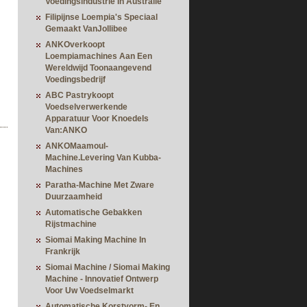
Voedingsindustrie In Australië
Filipijnse Loempia's Speciaal
Gemaakt VanJollibee
ANKOverkoopt
Loempiamachines Aan Een
Wereldwijd Toonaangevend
Voedingsbedrijf
ABC Pastrykoopt
Voedselverwerkende
Apparatuur Voor Knoedels
Van:ANKO
ANKOMaamoul-
Machine.Levering Van Kubba-
Machines
Paratha-Machine Met Zware
Duurzaamheid
Automatische Gebakken
Rijstmachine
Siomai Making Machine In
Frankrijk
Siomai Machine / Siomai Making
Machine - Innovatief Ontwerp
Voor Uw Voedselmarkt
Automatische Korstvorm- En