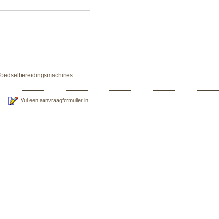
n Voedselbereidingsmachines
Vul een aanvraagformulier in