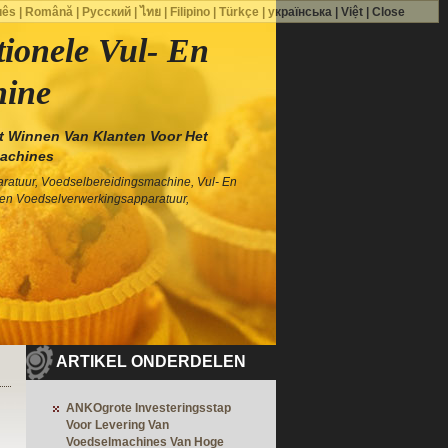
uês
|
Română
|
Русский
|
ไทย
|
Filipino
|
Türkçe
|
українська
|
Việt
|
Close
tionele Vul- En
ine
t Winnen Van Klanten Voor Het
achines
atuur, Voedselbereidingsmachine, Vul- En
en Voedselverwerkingsapparatuur,
ARTIKEL ONDERDELEN
ANKOgrote Investeringsstap
Voor Levering Van
Voedselmachines Van Hoge