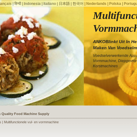
rançais
|
हिन्दी
|
Indonesia
|
Italiano
|
日本語
|
한국어
|
Nederlands
|
Polska
|
Portug
Multifunc
Vormmach
ANKOBlinkt Uit In He
Maken Van Voedselm
Voedselverwerkende Appar
Vormmachine, Diepgevror
Korstmachines
ssists a Shoe Seller to Start a Food Business
s | Multifunctionele vul- en vormmachine