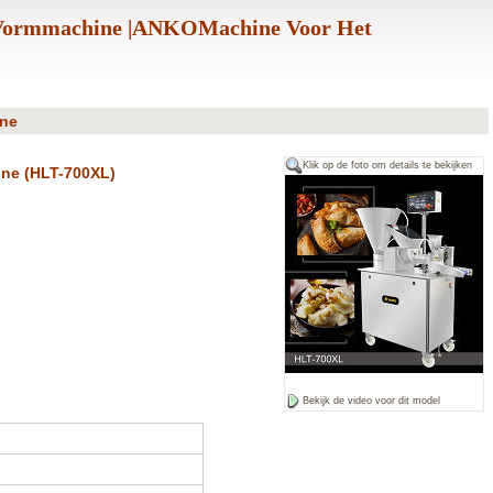
n Vormmachine |ANKOMachine Voor Het
ine
Klik op de foto om details te bekijken
ine (HLT-700XL)
Bekijk de video voor dit model