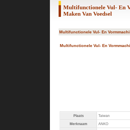
Multifunctionele Vul- E
Maken Van Voedsel
Multifunctionele Vul- En Vormmach
Multifunctionele Vul- En Vormmach
Plaats
Taiwan
Merknaam
ANKO