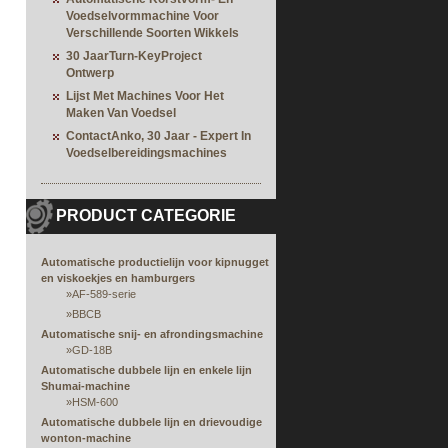
Voedselvormmachine Voor
Verschillende Soorten Wikkels
30 JaarTurn-KeyProject
Ontwerp
Lijst Met Machines Voor Het
Maken Van Voedsel
ContactAnko, 30 Jaar - Expert In
Voedselbereidingsmachines
PRODUCT CATEGORIE
Automatische productielijn voor kipnugget
en viskoekjes en hamburgers
»
AF-589-serie
»
BBCB
Automatische snij- en afrondingsmachine
»
GD-18B
Automatische dubbele lijn en enkele lijn
Shumai-machine
»
HSM-600
Automatische dubbele lijn en drievoudige
wonton-machine