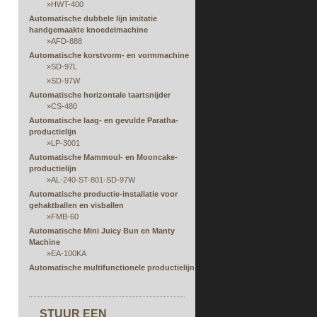
»
HWT-400
Automatische dubbele lijn imitatie
handgemaakte knoedelmachine
»
AFD-888
Automatische korstvorm- en vormmachine
»
SD-97L
»
SD-97W
Automatische horizontale taartsnijder
»
CS-480
Automatische laag- en gevulde Paratha-
productielijn
»
LP-3001
Automatische Mammoul- en Mooncake-
productielijn
»
AL-240-ST-801-SD-97W
Automatische productie-installatie voor
gehaktballen en visballen
»
FMB-60
Automatische Mini Juicy Bun en Manty
Machine
»
EA-100KA
Automatische multifunctionele productielijn
voor vellen, vullen, rollen en vormen
Automatische rijstpapier stomen en vulling
extruderen machine
STUUR EEN
»
RPS-serie