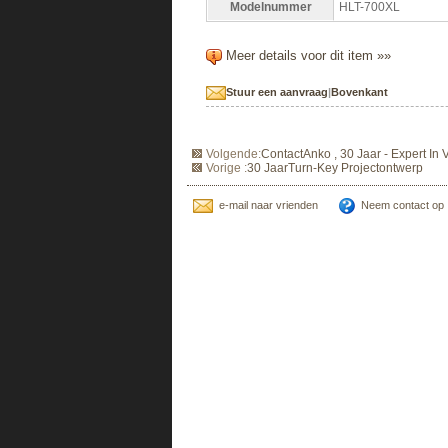
Modelnummer
HLT-700XL
Meer details voor dit item »»
Stuur een aanvraag
|
Bovenkant
Volgende:
ContactAnko , 30 Jaar - Expert I
Vorige :
30 JaarTurn-Key Projectontwerp
e-mail naar vrienden
Neem contact op