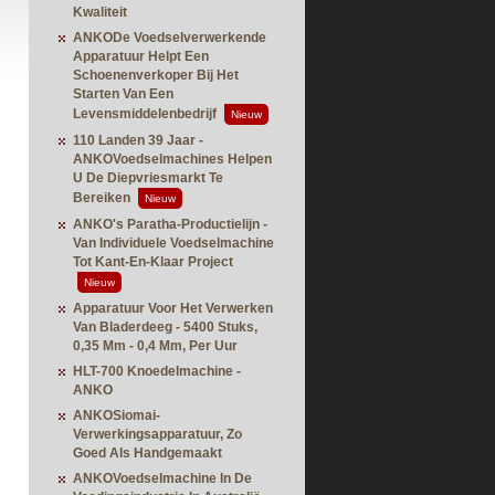
Kwaliteit
ANKODe Voedselverwerkende
Apparatuur Helpt Een
Schoenenverkoper Bij Het
Starten Van Een
Levensmiddelenbedrijf
Nieuw
110 Landen 39 Jaar -
ANKOVoedselmachines Helpen
U De Diepvriesmarkt Te
Bereiken
Nieuw
ANKO's Paratha-Productielijn -
Van Individuele Voedselmachine
Tot Kant-En-Klaar Project
Nieuw
Apparatuur Voor Het Verwerken
Van Bladerdeeg - 5400 Stuks,
0,35 Mm - 0,4 Mm, Per Uur
HLT-700 Knoedelmachine -
ANKO
ANKOSiomai-
Verwerkingsapparatuur, Zo
Goed Als Handgemaakt
ANKOVoedselmachine In De